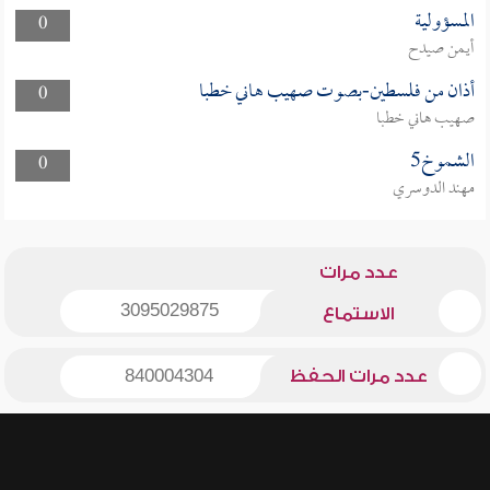
المسؤولية
0
أيمن صيدح
أذان من فلسطين-بصوت صهيب هاني خطبا
0
صهيب هاني خطبا
الشموخ5
0
مهند الدوسري
عدد مرات
3095029875
الاستماع
عدد مرات الحفظ
840004304