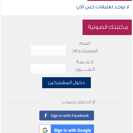
لا توجد تعليقات حتى الآن
مكتبتك الصوتية
اسم
المستخدم:
كـلـــمـة
الـمـــــرور:
دخول المشتركين
أو الدخول بحساب