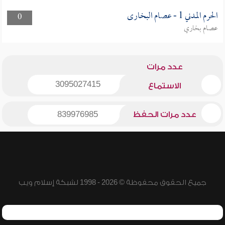
الحرم المدني 1 - عصام البخارى
0
عصام بخاري
عدد مرات
3095027415
الاستماع
عدد مرات الحفظ
839976985
جميع الحقوق محفوظة © 2026 - 1998 لشبكة إسلام ويب