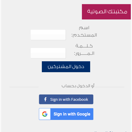
مكتبتك الصوتية
اسم
المستخدم:
كـلـــمـة
الـمـــــرور:
دخول المشتركين
أو الدخول بحساب