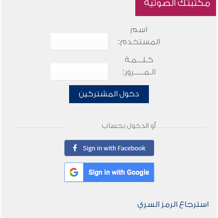
مكتبتك الصوتية
اسم
المستخدم:
كـلـــمـة
الـمـــــرور:
دخول المشتركين
أو الدخول بحساب
استرجاع الرمز السري