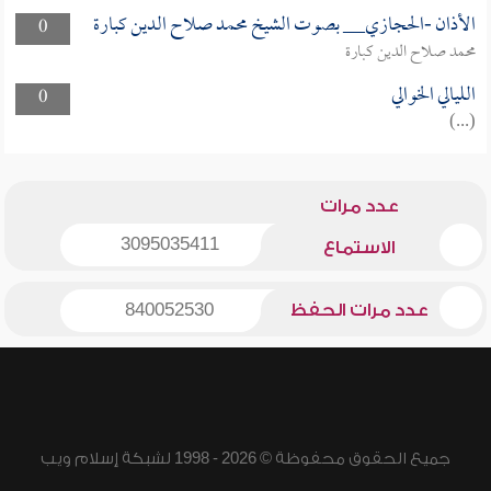
الأذان -الحجازي__ بصوت الشيخ محمد صلاح الدين كبارة
0
محمد صلاح الدين كبارة
الليالي الخوالي
0
(...)
عدد مرات
3095035411
الاستماع
عدد مرات الحفظ
840052530
جميع الحقوق محفوظة © 2026 - 1998 لشبكة إسلام ويب