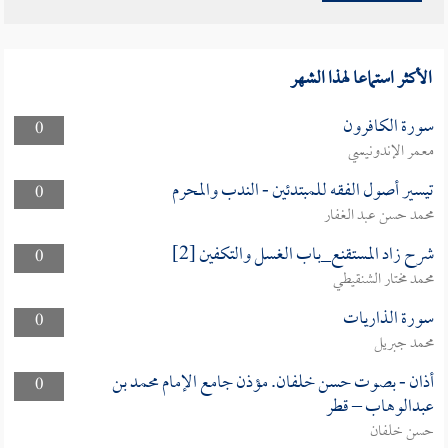
الأكثر استماعا لهذا الشهر
سورة الكافرون
0
معمر الإندونيسي
تيسير أصول الفقه للمبتدئين - الندب والمحرم
0
محمد حسن عبد الغفار
شرح زاد المستقنع_باب الغسل والتكفين [2]
0
محمد مختار الشنقيطي
سورة الذاريات
0
محمد جبريل
أذان - بصوت حسن خلفان. مؤذن جامع الإمام محمد بن
0
عبدالوهاب – قطر
حسن خلفان