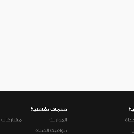
ية
خدمات تفاعلية
داة
المواريث
مشاركات ال
مواقيت الصلاة