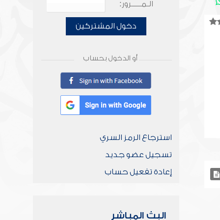
الـمـــــرور:
دخول المشتركين
أو الدخول بحساب
استرجاع الرمز السري
تسجيل عضو جديد
إعادة تفعيل حساب
البث المباشر