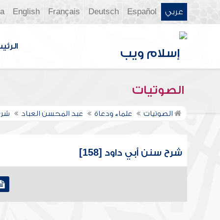
عربي
Español
Deutsch
Français
English
ia
الرئي
الصوتيات
الصوتيات
علماء ودعاة
عبد المحسن العباد
شرح
شرح سنن أبي داود [158]