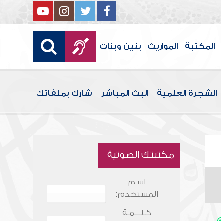
المكتبة
المواريث
بنين وبنات
الشجرة العلمية
البث المباشر
شارك بملفاتك
مكتبتك الصوتية
اسم
المستخدم:
كـلـــمـة