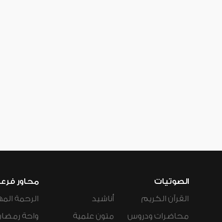
الصوتيات
محاور فرع
القرآن الكريم
أناشيد
الرحمة المه
محاضرات ودروس
متون علمية
واحة رمضان