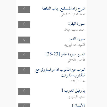
شرح زاد المستقنع_باب اللقطة
0
محمد مختار الشنقيطي
سورة البقرة
0
محمد سعيد خياط
سورة القمر
0
السيد أحمد أبوزيد
تفسير سورة غافر [23-28]
0
المنتصر الكتاني
تتوب عن الذنوب اذا مرضتا وترجع
0
للذنوب اذا برئت
خالد الراشد
يا رفيق الدرب 1
0
سمير البشيري
الأشبال1
0