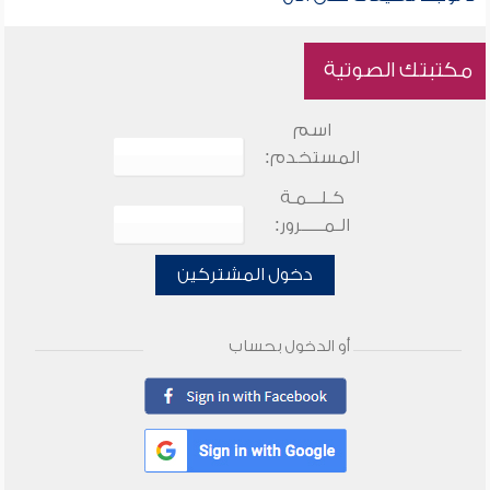
مكتبتك الصوتية
اسم
المستخدم:
كـلـــمـة
الـمـــــرور:
دخول المشتركين
أو الدخول بحساب