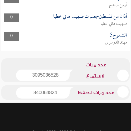
أيمن صيدح
أذان من فلسطين-بصوت صهيب هاني خطبا
0
صهيب هاني خطبا
الشموخ5
0
مهند الدوسري
عدد مرات
3095036528
الاستماع
عدد مرات الحفظ
840064824