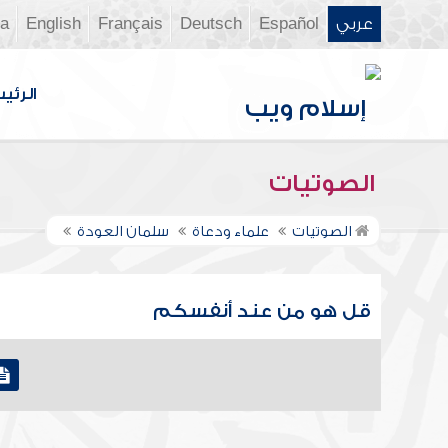
عربي
Español
Deutsch
Français
English
ia
الرئي
الصوتيات
الصوتيات
علماء ودعاة
سلمان العودة
قل هو من عند أنفسكم