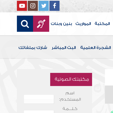
المكتبة
المواريث
بنين وبنات
الشجرة العلمية
البث المباشر
شارك بملفاتك
مكتبتك الصوتية
اسم
المستخدم:
كـلـــمـة