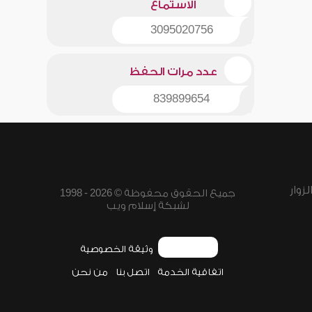
الاستماع
3095020756
عدد مرات الحفظ
839899654
زوار
جميع الحقوق محفوظة © 2026 - 1998
لشبكة إسلام ويب
وثيقة الخصوصية
اتفاقية الخدمة
اتصل بنا
من نحن