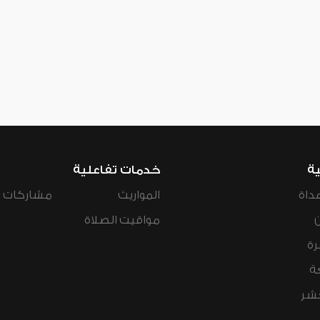
ية
خدمات تفاعلية
داة
المواريث
مشاركات ال
مواقيت الصلاة
رة
ة
عشر