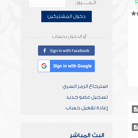
الـمـــــرور:
دخول المشتركين
أو الدخول بحساب
استرجاع الرمز السري
تسجيل عضو جديد
إعادة تفعيل حساب
البث المباشر