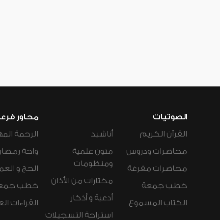
الصوتيات
محاور فرع
القرآن الكريم
أناشيد
الرحمة المه
محاضرات ودروس
متون علمية
واحة رمضان
ومنظومات
محاضرات مفرغة
الحج و العم
مختارات من الأذان
خطب جمعة
خطب جمع
أدعية و أذكار
الكتاب المسموع
القراءات ال
استراحة التسجيلات