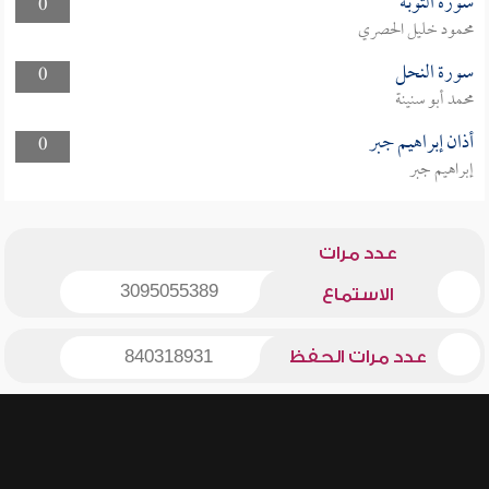
سورة التوبة
0
محمود خليل الحصري
سورة النحل
0
محمد أبو سنينة
أذان إبراهيم جبر
0
إبراهيم جبر
عدد مرات
3095055389
الاستماع
عدد مرات الحفظ
840318931