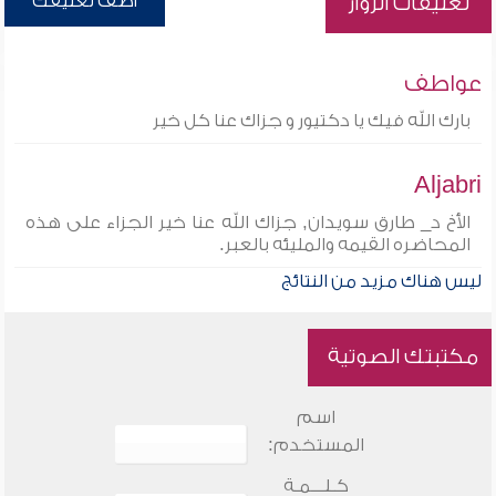
أضف تعليقك
تعليقات الزوار
عواطف
بارك الله فيك يا دكتيور و جزاك عنا كل خير
Aljabri
الأخ د_ طارق سويدان, جزاك الله عنا خير الجزاء على هذه
المحاضره القيمه والمليئه بالعبر.
ليس هناك مزيد من النتائج
مكتبتك الصوتية
اسم
المستخدم:
كـلـــمـة