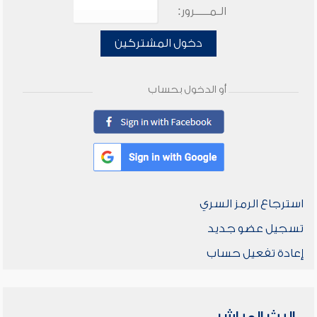
الـمـــــرور:
دخول المشتركين
أو الدخول بحساب
استرجاع الرمز السري
تسجيل عضو جديد
إعادة تفعيل حساب
البث المباشر