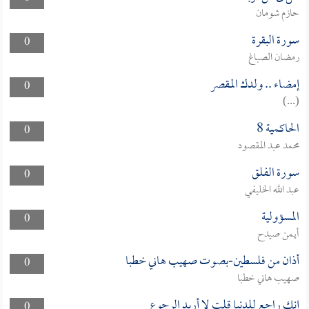
حازم شومان
سورة البقرة
0
رمضان الصباغ
إمضاء .. ولدك المقصر
0
(...)
الحاكمية 8
0
محمد عبد المقصود
سورة الفلق
0
عبد الله الخليفي
المسؤولية
0
أيمن صيدح
أذان من فلسطين-بصوت صهيب هاني خطبا
0
صهيب هاني خطبا
إنك راجع للدنيا قلت لا أريد الرجوع
0