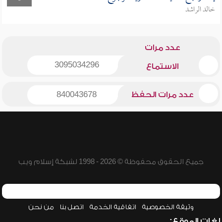
خالد الراشد
عدد مرات
3095034296
الاستماع
عدد مرات الحفظ
840043678
جميع الحقوق محفوظة © 2026 - 1998 لشبكة إسلام ويب
وثيقة الخصوصية
اتفاقية الخدمة
اتصل بنا
من نحن
لغات الموقع: