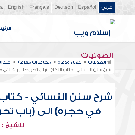
عربي
Español
Deutsch
Français
English
ia
الرئي
الصوتيات
الصوتيات
علماء ودعاة
محاضرات مفرغة
عبد ا
شرح سنن النسائي - كتاب النكاح - (باب تحريم الربيبة التي 
شرح سنن النسائي - كتاب ال
في حجره) إلى (باب تحري
للشيخ : 