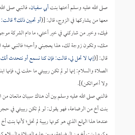
صلى الله عليه وسلم أختها بنت
أبي سفيان
، فالنبي صلى الل
معها من يشاركها في الزوج، قال: [(
أو تحبين ذلك؟ قالت:
فيك، وخير من شاركني في خير أختي، ما دام الشركة موجو
منك، وتكون زوجة لك، هذا يعجبني وأحبه؛ فالنبي عليه ال
قال: [(
إنها لا تحل لي، قالت: فإن كنا نسمع أو نتحدث أنك
الصلاة والسلام: إنها لو لم تكن ربيبتي ما حلت لي، فإنها 
ولا أخواتكن)].
فالنبي صلى الله عليه وسلم بين أن هناك سببان مانعان من ا
بنت أخ من الرضاعة، فهو يقول: لو لم تكن ربيبتي في حجري
عندها هذا المانع الذي هو كونها ربيبة لم تحل؛ لأنها بنت أ
وكونها بنت أخ من الرضاعة، وبين عليه الصلاة والسلام كي