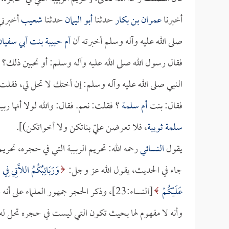
أخبرنا
عمران بن بكار
حدثنا
أبو اليمان
حدثنا
شعيب
أخبرن
صلى الله عليه وآله وسلم أخبرته أن
أم حبيبة بنت أبي سفيان
فقال رسول الله صلى الله عليه وآله وسلم: أو تحبين ذل
النبي صلى الله عليه وآله وسلم: إن أختك لا تحل لي، فقلت:
فقال: بنت
أم سلمة
؟ فقلت: نعم. فقال: والله لولا أنها ر
سلمة
ثويبة
، فلا تعرضن عليّ بناتكن ولا أخواتكن)].
يقول
النسائي
رحمه الله: تحريم الربيبة التي في حجره، تحريم
جاء في الحديث، يقول الله عز وجل:
وَرَبَائِبُكُمُ اللَّاتِي فِي
عَلَيْكُمْ
[النساء:23]، وذكر الحجر جمهور العلماء
وأنه لا مفهوم لها بحيث تكون التي ليست في حجره تحل له