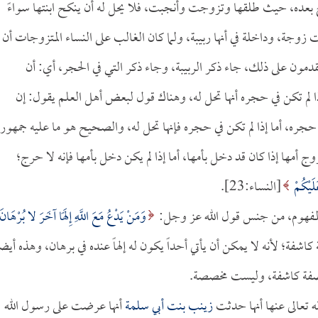
بعده، حيث طلقها وتزوجت وأنجبت، فلا يحل له أن ينكح ابنتها سواءً
 زوجة، وداخلة في أنها ربيبة، ولما كان الغالب على النساء المتزوجات أن
دمون على ذلك، جاء ذكر الربيبة، وجاء ذكر التي في الحجر، أي: أن
ا لم تكن في حجره أنها تحل له، وهناك قول لبعض أهل العلم يقول: إن
جره، أما إذا لم تكن في حجره فإنها تحل له، والصحيح هو ما عليه جمهور
 أمها إذا كان قد دخل بأمها، أما إذا لم يكن دخل بأمها فإنه لا حرج؛
لَيْكُمْ
[النساء:23].
المفهوم، من جنس قول الله عز وجل:
وَمَنْ يَدْعُ مَعَ اللَّهِ إِلَهًا آخَرَ لا بُرْهَانَ
هذه صفة كاشفة؛ لأنه لا يمكن أن يأتي أحداً يكون له إلهاً عنده في برهان، وهذه أيضا
 تعالى عنها أنها حدثت
زينب بنت أبي سلمة
أنها عرضت على رسول الله