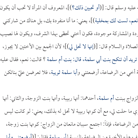
ه عليه وسلم قال: [(
أو تحبين ذلك؟
)]، المعروف أن المرأة لا تحب أن يكون
 نعم، لست لك بمخلية
)]، يعني: ما أنا منفردة بك، بل هناك من شاركني
دة والمشاركة موجودة، فكون أختي تحظى بهذا الشرف، ويكون لها نصيب
صلاة والسلام قال: [(
إنها لا تحل لي
)]؛ لأن الجمع بين الأختين لا يجوز،
 تريد أن تنكح بنت
أبي سلمة
، قال: بنت
أم سلمة
؟ قالت: نعم، فقال عليه
ابنة أخي من الرضاعة، أرضعتني و
أبا سلمة
ثويبة
، فلا تعرضن عليّ بناتكن
لزواج بـبنت
أم سلمة
، أحدهما: أنها ربيبة، وأنها بنت الزوجة، والثاني: أنها
 ما حلت لي، مع أن كونها ربيبة لا تحل له بذلك، يعني: لو كانت ليس
خ من الرضاعة، فإذاً: اجتمع سببان مانعان من الزواج: كونها بنت زوجة،
ف هذه الأخوة من الرضاعة بالنسبة لـ
أبي سلمة
فقال: [(
أرضعتني و
أبا