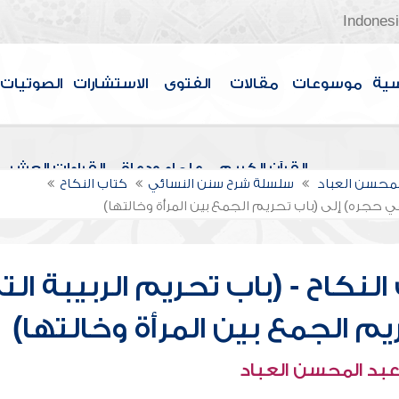
Indones
سية
موسوعات
مقالات
الفتوى
الاستشارات
الصوتيات
القرآن الكريم
علماء ودعاة
القراءات العشر
لمحسن العباد
سلسلة شرح سنن النسائي
كتاب النكاح
في حجره) إلى (باب تحريم الجمع بين المرأة وخالتها)
نكاح - (باب تحريم الربيبة الت
م الجمع بين المرأة وخالتها)
عبد المحسن العباد