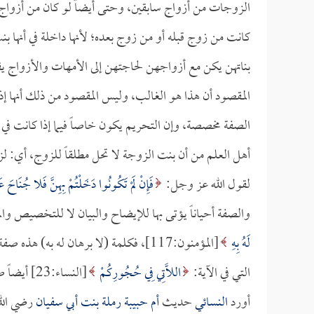
الزوجات من أزواج سابقين، وحتى أيضاً لو كان من أزواج 
كانت من زوج قبله أو من زوج بعده؛ لأنها داخلة في أنها بنت
بناتهن يكن مع أزواجهن لحاجتهن إلى الأمهات والأزواج يق
المقصود أن هذا هو الغالب، وليس المقصود من ذلك أنها إذ
الصفة مخصصة، وإن التحريم يكون خاصاً فيما إذا كانت في ح
أهل العلم من أن بنت الزوجة لا تحل مطلقاً للزوج، أي: لزوج
لقول الله عز وجل:
فَإِنْ لَمْ تَكُونُوا دَخَلْتُمْ بِهِنَّ فَلا جُنَاحَ عَ
والصفة أحياناً يؤتى بها للإيضاح والبيان لا للتخصيص و
لَهُ بِهِ
[المؤمنون:117]، فكلمة (لا برهان له به) 
التي في الآية:
اللَّاتِي فِي حُجُورِكُمْ
[النساء:23] أيضاً صفة كاشفة، وليست مخصصة.
أورد
النسائي
حديث
أم حبيبة رملة بنت أبي سفيان
رضي الله