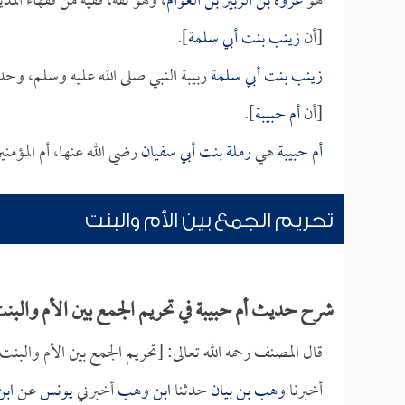
هو
عروة بن الزبير بن العوام
، وهو ثقة، فقيه من فقهاء الم
[أن
زينب بنت أبي سلمة
].
زينب بنت أبي سلمة
ربيبة النبي صلى الله عليه وسلم، وح
[أن
أم حبيبة
].
أم حبيبة
هي
رملة بنت أبي سفيان
رضي الله عنها، أم المؤم
تحريم الجمع بين الأم والبنت
شرح حديث أم حبيبة في تحريم الجمع بين الأم والبن
قال المصنف رحمه الله تعالى: [تحريم الجمع بين الأم والبنت.
أخبرنا
وهب بن بيان
حدثنا
ابن وهب
أخبرني
يونس
عن
اب