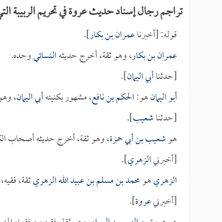
تراجم رجال إسناد حديث عروة في تحريم الربيبة الت
قوله: [أخبرنا
عمران بن بكار
].
عمران بن بكار
، وهو ثقة، أخرج حديثه
النسائي
وحده.
[حدثنا
أبي اليمان
].
أبو اليمان
هو:
الحكم بن نافع
، مشهور بكنيته
أبي اليمان
، وهو
[حدثنا
شعيب
].
هو
شعيب بن أبي حمزة
، وهو ثقة، أخرج حديثه أصحاب الك
[أخبرني
الزهري
].
الزهري
هو
محمد بن مسلم بن عبيد الله الزهري
ثقة، فقيه،
[أخبرني
عروة
].