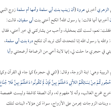
ي
الزهري
أخبرني
عروة
(
أن
زينب بنت أبي سلمة
وأمها
أم سلمة
زوج النبي
أخبرتها أنها قالت: يا رسول الله! انكح أختي بنت
أبي سفيان
، قالت:
ك؟ فقلت: نعم، لست لك بمخلية، وأحب من يشاركني في خير أختي، فقال
 والله يا رسول الله إنا لنتحدث أنك تريد أن تنكح
درة بنت أبي سلمة
،
بيبتي في حجري ما حلت لي، إنها لابنة أخي من الرضاعة أرضعتني و
أبا
 الربيبة وهي: ابنة الزوجة، وقال: (التي في حجره) كما جاء في القرآن وكما
 حُجُورِكُمْ مِنْ نِسَائِكُمُ اللَّاتِي دَخَلْتُمْ بِهِنَّ فَإِنْ لَمْ تَكُونُوا دَخَلْتُمْ بِهِنَّ فَلا جُنَاح
 على أنه خرج مخرج الغالب، وأنه لا مفهوم له، وأن الصفة كاشفة وليست مخصصة،
، وبنات الزوجات يحرمن على الأزواج، سواءً كن هؤلاء البنات لتلك