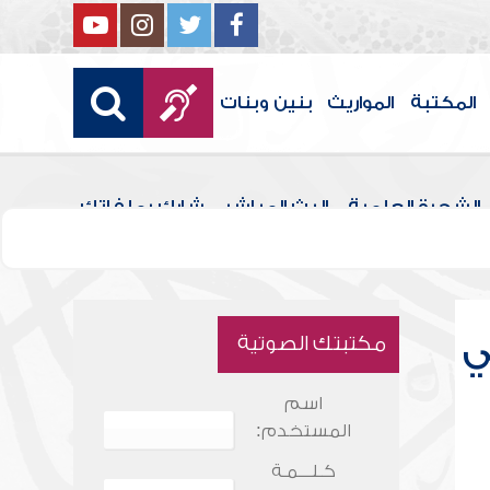
المكتبة
المواريث
بنين وبنات
الشجرة العلمية
البث المباشر
شارك بملفاتك
ي
مكتبتك الصوتية
اسم
المستخدم:
كـلـــمـة