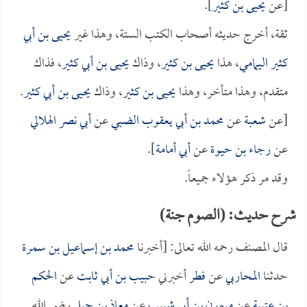
[عن
يحيى بن كثير
].
ثقة، أخرج حديثه أصحاب الكتب الستة، وهذا غير
يحيى بن أبي
كثير اليمامي
، هذا
يحيى بن كثير
، وذاك
يحيى بن أبي كثير
، فذاك
متقدم، وهذا متأخر، وهذا
يحيى بن كثير
، وذاك
يحيى بن أبي كثير
.
[عن
شعبة
عن
محمد بن أبي يعقوب الضبي
عن
أبي نصر الهلالي
عن
رجاء بن حيوة
عن
أبي أمامة
].
وقد مر ذكر هؤلاء جميعاً.
شرح حديث: (الصوم جنة)
قال المصنف رحمه الله تعالى: [أخبرنا
محمد بن إسماعيل بن سمرة
حدثنا
المحاربي
عن
فطر
أخبرني
حبيب بن أبي ثابت
عن
الحكم
بن عتيبة
عن
ميمون بن أبي شبيب
عن
معاذ بن جبل
رضي الله