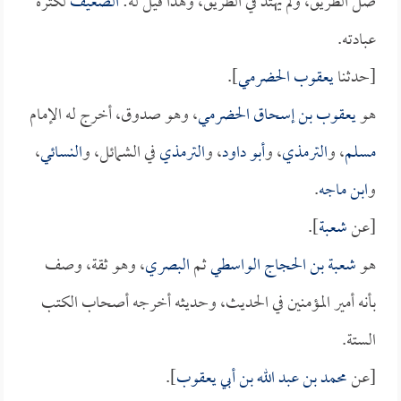
ضل الطريق، ولم يهتد في الطريق، وهذا قيل له:
الضعيف
لكثرة
عبادته.
[حدثنا
يعقوب الحضرمي
].
هو
يعقوب بن إسحاق الحضرمي
، وهو صدوق، أخرج له الإمام
مسلم
، و
الترمذي
، و
أبو داود
، و
الترمذي
في الشمائل، و
النسائي
،
و
ابن ماجه
.
[عن
شعبة
].
هو
شعبة بن الحجاج الواسطي
ثم
البصري
، وهو ثقة، وصف
بأنه أمير المؤمنين في الحديث، وحديثه أخرجه أصحاب الكتب
الستة.
[عن
محمد بن عبد الله بن أبي يعقوب
].