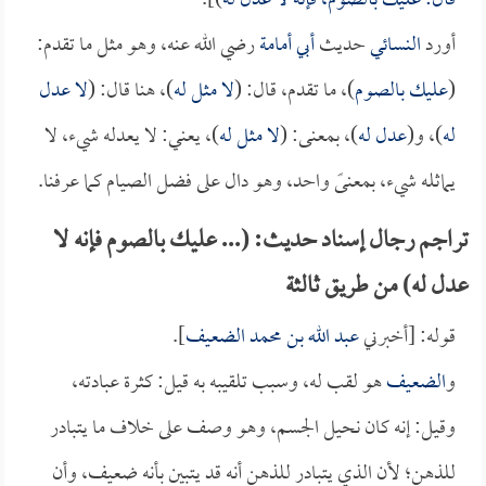
قال: عليك بالصوم، فإنه لا عدل له
)].
أورد
النسائي
حديث
أبي أمامة
رضي الله عنه، وهو مثل ما تقدم:
(
عليك بالصوم
)، ما تقدم، قال: (
لا مثل له
)، هنا قال: (
لا عدل
له
)، و(
عدل له
)، بمعنى: (
لا مثل له
)، يعني: لا يعدله شيء، لا
يماثله شيء، بمعنىً واحد، وهو دال على فضل الصيام كما عرفنا.
تراجم رجال إسناد حديث: (... عليك بالصوم فإنه لا
عدل له) من طريق ثالثة
قوله: [أخبرني
عبد الله بن محمد الضعيف
].
و
الضعيف
هو لقب له، وسبب تلقيبه به قيل: كثرة عبادته،
وقيل: إنه كان نحيل الجسم، وهو وصف على خلاف ما يتبادر
للذهن؛ لأن الذي يتبادر للذهن أنه قد يتبين بأنه ضعيف، وأن