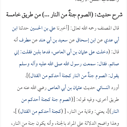
شرح حديث: (الصوم جنةٌ من النار ...) من طريق خامسة
قال المصنف رحمه الله تعالى: [أخبرنا
علي بن الحسين
حدثنا
ابن
أبي عدي
عن
ابن إسحاق
عن
سعيد بن أبي هند
عن
مطرف
أنه
قال: (
دخلت على
عثمان بن أبي العاص
، فدعا بلبن فقلت: إني
صائم. فقال: سمعت رسول الله صلى الله عليه وآله وسلم
يقول: الصوم جنةٌ من النار كجنة أحدكم من القتال
)].
أورد
النسائي
حديث
عثمان بن أبي العاص
رضي الله عنه من
طريق أخرى، وفيه قوله: [(
الصوم جنة كجنة أحدكم من
النار
)]، يعني: وقاية من النار، [ (
كجنة أحدكم من القتال
) ]،
وهذا واضح الدلالة على المراد بالجنة، وأنه يكون جنة من النار،