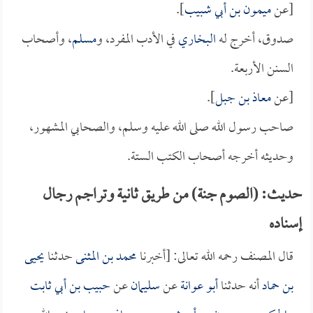
[عن
ميمون بن أبي شبيب
].
صدوق، أخرج له
البخاري
في الأدب المفرد، و
مسلم
، وأصحاب
السنن الأربعة.
[عن
معاذ بن جبل
].
صاحب رسول الله صلى الله عليه وسلم، والصحابي المشهور،
وحديثه أخرجه أصحاب الكتب الستة.
حديث: (الصوم جنة) من طريق ثانية وتراجم رجال
إسناده
قال المصنف رحمه الله تعالى: [أخبرنا
محمد بن المثنى
حدثنا
يحيى
بن حماد
أنه حدثنا
أبو عوانة
عن
سليمان
عن
حبيب بن أبي ثابت