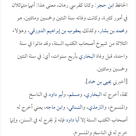
الحافظ
ابن حجر
: وكانا كفرسي رهان، معنى هذا: أنهما متماثلان
في أمور كثيرة، وكانت وفاته سنة اثنتين وخمسين ومائتين، هو
و
محمد بن بشار
، وكذلك
يعقوب بن إبراهيم الدورقي
، وهؤلاء
الثلاثة من شيوخ أصحاب الكتب الستة، وقد ماتوا في سنة
واحدة، قبل وفاة
البخاري
بأربع سنوات، أي: في سنة اثنتين
وخمسين ومائتين.
[أخبرني
يحيى بن حماد
].
ثقة، أخرج له
البخاري
، و
مسلم
، و
أبو داود
في الناسخ
والمنسوخ، و
الترمذي
، و
النسائي
، و
ابن ماجه
، يعني أخرج له
أصحاب الكتب الستة إلا
أبا داود
فإنه لم يخرج له في السنن، وإنما
خرج له في الناسخ والمنسوخ.