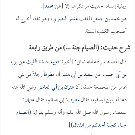
وبقية إسناد الحديث مر ذكرهم إلا [عن
محمد
].
هو
محمد بن جعفر
الملقب
غندر البصري
، وهو ثقة، أخرج له
أصحاب الكتب الستة.
شرح حديث: (الصيام جنة ...) من طريق رابعة
قال المصنف رحمه الله تعالى: [أخبرنا
قتيبة
حدثنا
الليث
عن
يزيد
بن أبي حبيب
عن
سعيد بن أبي هند
: أن
مطرفاً
رجلاً من بني
عامر من صعصعة حدثه: أن
عثمان بن أبي العاص
رضي الله عنه
دعا له بلبن ليسقيه، فقال
مطرف
: إني صائم، فقال
عثمان
:
سمعت رسول الله صلى الله عليه وآله وسلم يقول: (
الصيام
جنة، كجنة أحدكم من القتال
)].