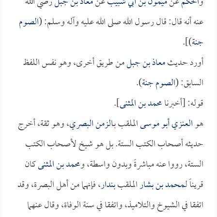
و
الحكم
عن
ميمون بن أبي شبيب
عن
معاذ بن جبل
رضي الله
عنه أنه قال: قال رسول الله صلى الله عليه وآله وسلم: (
الصوم
جنة
)].
أورد حديث
معاذ بن جبل
من طريق أخرى، وهو نفس اللفظ
السابق: (
الصوم جنة
).
قوله: [أخبرنا
محمد بن المثنى
].
هو
العنزي أبو موسى
الملقب بـ
الزمن البصري
، وهو ثقة، أخرج
حديثه أصحاب الكتب الستة. بل هو شيخ لأصحاب الكتب
الستة، رووا عنه مباشرةً وبدون واسطة، و
محمد بن المثنى
كان
قريناً لـ
محمد بن بشار
الملقب
بندار
، فإنهما من أهل البصرة، وقد
اتفقا في الشيوخ والتلاميذ، واتفقا في سنة الوفاة، وقال عنهما