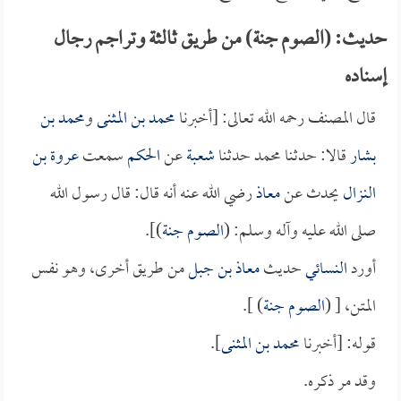
حديث: (الصوم جنة) من طريق ثالثة وتراجم رجال
إسناده
قال المصنف رحمه الله تعالى: [أخبرنا
محمد بن المثنى
و
محمد بن
بشار
قالا: حدثنا محمد حدثنا
شعبة
عن
الحكم
سمعت
عروة بن
النزال
يحدث عن
معاذ
رضي الله عنه أنه قال: قال رسول الله
صلى الله عليه وآله وسلم: (
الصوم جنة
)].
أورد
النسائي
حديث
معاذ بن جبل
من طريق أخرى، وهو نفس
المتن، [ (
الصوم جنة
) ].
قوله: [أخبرنا
محمد بن المثنى
].
وقد مر ذكره.