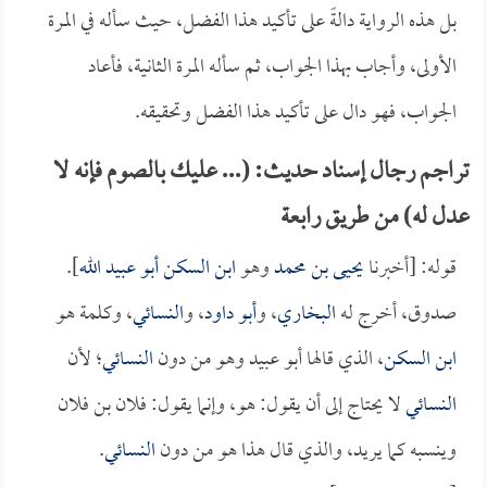
بل هذه الرواية دالةً على تأكيد هذا الفضل، حيث سأله في المرة
الأولى، وأجاب بهذا الجواب، ثم سأله المرة الثانية، فأعاد
الجواب، فهو دال على تأكيد هذا الفضل وتحقيقه.
تراجم رجال إسناد حديث: (... عليك بالصوم فإنه لا
عدل له) من طريق رابعة
قوله: [أخبرنا
يحيى بن محمد
وهو
ابن السكن أبو عبيد الله
].
صدوق، أخرج له
البخاري
، و
أبو داود
، و
النسائي
، وكلمة هو
ابن السكن
، الذي قالها أبو عبيد وهو من دون
النسائي
؛ لأن
النسائي
لا يحتاج إلى أن يقول: هو، وإنما يقول: فلان بن فلان
وينسبه كما يريد، والذي قال هذا هو من دون
النسائي
.