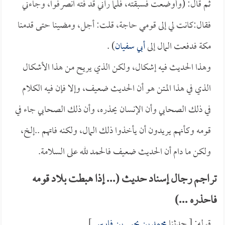
ثم قال: (وأوضعت فسبقته، فلما رآني قد فته انصرفوا، وجاءني
فقال:كانت لي إلى قومي حاجة، قلت: أجل، ومضينا حتى قدمنا
مكة فدفعت المال إلى
أبي سفيان
) .
وهذا الحديث فيه إشكال، ولكن الذي يريح من هذا الأشكال
الذي في هذا المتن هو أن الحديث ضعيف، وإلا فإن فيه الكلام
في ذلك الصحابي وأن الإنسان يحذره، وأن ذلك الصحابي جاء في
قومه وكأنهم يريدون أن يأخذوا ذلك المال، ولكنه فاتهم ..إلخ،
ولكن ما دام أن الحديث ضعيف فالحمد لله على السلامة.
تراجم رجال إسناد حديث (... إذا هبطت بلاد قومه
فاحذره ...)
قوله: [ حدثنا
محمد بن يحيى بن فارس
].