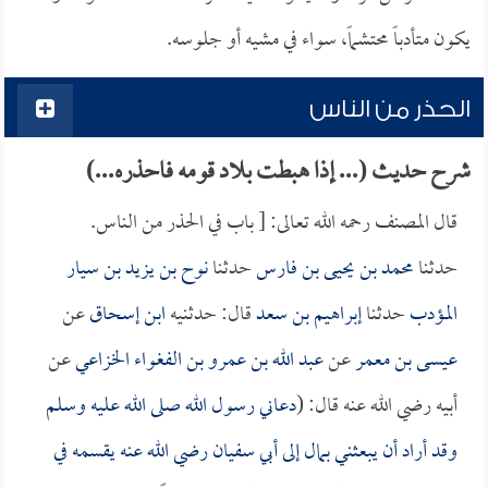
يكون متأدباً محتشماً، سواء في مشيه أو جلوسه.
الحذر من الناس
شرح حديث (... إذا هبطت بلاد قومه فاحذره...)
قال المصنف رحمه الله تعالى: [ باب في الحذر من الناس.
حدثنا
محمد بن يحيى بن فارس
حدثنا
نوح بن يزيد بن سيار
المؤدب
حدثنا
إبراهيم بن سعد
قال: حدثنيه
ابن إسحاق
عن
عيسى بن معمر
عن
عبد الله بن عمرو بن الفغواء الخزاعي
عن
أبيه رضي الله عنه قال: (
دعاني رسول الله صلى الله عليه وسلم
وقد أراد أن يبعثني بمال إلى
أبي سفيان
رضي الله عنه يقسمه في