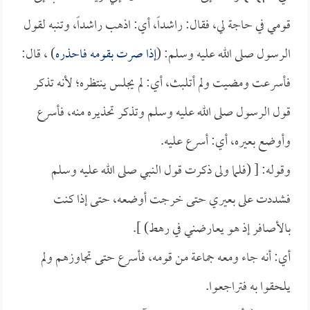
قومي في حاجة لي، فقال: راشداً، أي: اذهب راشداً، وتنبه لقول
الرسول صلى الله عليه وسلم: (
إذا صرت بقومه فاحذره
) ، قال:
فأسرعت ومضيت ولم أتلبث، أي: لم يجلس ينتظره؛ لأنه تذكر
قول الرسول صلى الله عليه وسلم وتذكر تحذيره منه، فأسرع
وأوضع بعيره، أي: أسرع عليه.
وقوله: [ (فلما ولى ذكرت قول النبي صلى الله عليه وسلم
فشددت على بعيري حتى خرجت أوضعه، حتى إذا كنت
بالأصافر إذ هو يعارضني في رهط) ].
أي: أنه جاء ومعه جماعة من قومه، فأسرع حتى تجاوزهم ولم
يلحقوا به فتراجعوا.