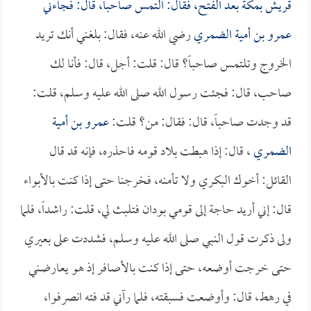
قريش بمكة بعد الفتح، فقال: التمس صاحباً، قال: فجاءني
عمرو بن أمية الضمري
رضي الله عنه، فقال: بلغني أنك تريد
الخروج وتلتمس صاحباً؟ قال: قلت: أجل، قال: فأنا لك
صاحب، قال: فجئت رسول الله صلى الله عليه وسلم، قلت:
قد وجدت صاحباً، قال: فقال: من؟ قلت:
عمرو بن أمية
الضمري
، قال: إذا هبطت بلاد قومه فاحذره، فإنه قد قال
القائل: أخوك البكري ولا تأمنه، فخرجنا حتى إذا كنت بالأبواء
قال: إني أريد حاجة إلى قومي بودان فتلبث لي، قلت: راشداً، فلما
ولى ذكرت قول النبي صلى الله عليه وسلم، فشددت على بعيري
حتى خرجت أوضعه، حتى إذا كنت بالأصافر إذ هو يعارضني
في رهط، قال: وأوضعت فسبقته، فلما رآني قد فته انصرفوا،