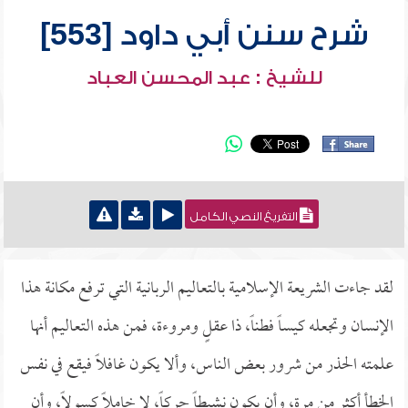
شرح سنن أبي داود [553]
للشيخ : عبد المحسن العباد
التفريغ النصي الكامل
لقد جاءت الشريعة الإسلامية بالتعاليم الربانية التي ترفع مكانة هذا
الإنسان وتجعله كيساً فطناً، ذا عقلٍ ومروءة، فمن هذه التعاليم أنها
علمته الحذر من شرور بعض الناس، وألا يكون غافلاً فيقع في نفس
الخطأ أكثر من مرة، وأن يكون نشيطاً حركاً، لا خاملاً كسولاً، وأن