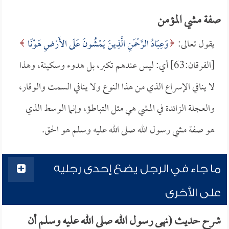
صفة مشي المؤمن
يقول تعالى:
وَعِبَادُ الرَّحْمَنِ الَّذِينَ يَمْشُونَ عَلَى الأَرْضِ هَوْنًا
[الفرقان:63] أي: ليس عندهم تكبر، بل هدوء وسكينة، وهذا
لا ينافي الإسراع الذي من هذا النوع ولا ينافي السمت والوقار،
والعجلة الزائدة في المشي هي مثل التباطؤ، وإنما الوسط الذي
هو صفة مشي رسول الله صلى الله عليه وسلم هو الحق.
ما جاء في الرجل يضع إحدى رجليه
على الأخرى
شرح حديث (نهى رسول الله صلى الله عليه وسلم أن