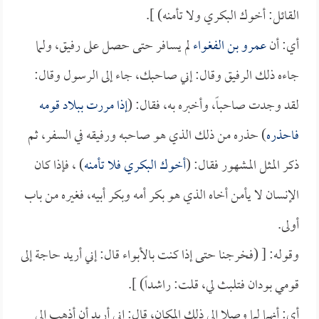
القائل: أخوك البكري ولا تأمنه) ].
أي: أن
عمرو بن الفغواء
لم يسافر حتى حصل على رفيق، ولما
جاءه ذلك الرفيق وقال: إني صاحبك، جاء إلى الرسول وقال:
لقد وجدت صاحباً، وأخبره به، فقال: (
إذا مررت ببلاد قومه
فاحذره
) حذره من ذلك الذي هو صاحبه ورفيقه في السفر، ثم
ذكر المثل المشهور فقال: (
أخوك البكري فلا تأمنه
) ، فإذا كان
الإنسان لا يأمن أخاه الذي هو بكر أمه وبكر أبيه، فغيره من باب
أولى.
وقوله: [ (فخرجنا حتى إذا كنت بالأبواء قال: إني أريد حاجة إلى
قومي بودان فتلبث لي، قلت: راشداً) ].
أي: أنهما لما وصلا إلى ذلك المكان، قال: إني أريد أن أذهب إلى