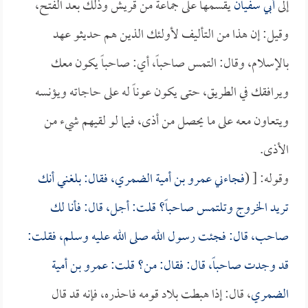
إلى
أبي سفيان
يقسمها على جماعة من قريش وذلك بعد الفتح،
وقيل: إن هذا من التأليف لأولئك الذين هم حديثو عهد
بالإسلام، وقال: التمس صاحباً، أي: صاحباً يكون معك
ويرافقك في الطريق، حتى يكون عوناً له على حاجاته ويؤنسه
ويتعاون معه على ما يحصل من أذى، فيما لو لقيهم شيء من
الأذى.
وقوله: [ (
فجاءني
عمرو بن أمية الضمري
، فقال: بلغني أنك
تريد الخروج وتلتمس صاحباً؟ قلت: أجل، قال: فأنا لك
صاحب، قال: فجئت رسول الله صلى الله عليه وسلم، فقلت:
قد وجدت صاحباً، قال: فقال: من؟ قلت:
عمرو بن أمية
الضمري
، قال: إذا هبطت بلاد قومه فاحذره، فإنه قد قال