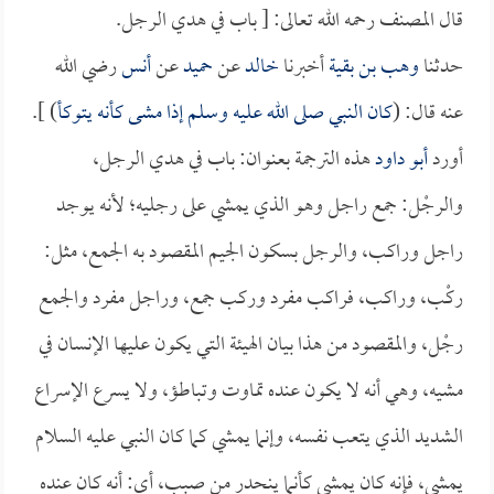
قال المصنف رحمه الله تعالى: [ باب في هدي الرجل.
حدثنا
وهب بن بقية
أخبرنا
خالد
عن
حميد
عن
أنس
رضي الله
عنه قال: (
كان النبي صلى الله عليه وسلم إذا مشى كأنه يتوكأ
) ].
أورد
أبو داود
هذه الترجمة بعنوان: باب في هدي الرجل،
والرجْل: جمع راجل وهو الذي يمشي على رجليه؛ لأنه يوجد
راجل وراكب، والرجل بسكون الجيم المقصود به الجمع، مثل:
ركْب، وراكب، فراكب مفرد وركب جمع، وراجل مفرد والجمع
رجْل، والمقصود من هذا بيان الهيئة التي يكون عليها الإنسان في
مشيه، وهي أنه لا يكون عنده تماوت وتباطؤ، ولا يسرع الإسراع
الشديد الذي يتعب نفسه، وإنما يمشي كما كان النبي عليه السلام
يمشي، فإنه كان يمشي كأنما ينحدر من صبب، أي: أنه كان عنده