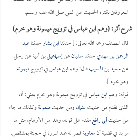
المعروفين بكثرة الحديث عن النبي صلى الله عليه وسلم.
شرح أثر: (وهم ابن عباس في تزويج ميمونة وهو محرم)
قال المصنف رحمه الله تعالى: [ حدثنا
ابن بشار
حدثنا
عبد
الرحمن بن مهدي
حدثنا
سفيان
عن
إسماعيل بن أمية
عن رجل
عن
سعيد بن المسيب
قال: وهم
ابن عباس
في تزويج
ميمونة
وهو محرم ].
قوله: وهم
ابن عباس
في تزويج
ميمونة
وهو محرم يعني: أن
الذي تقدم من حديث
عثمان
ومن حديث
ميمونة
وكذلك ما جاء
من حديث
أبي رافع
مقدم على قوله، وهذا من الأوهام، مثل ما
مر بنا في قضية أن
معاوية
قصر له عند المروة في حجتة بمشقص،