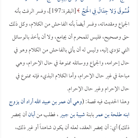
فُسُوقَ وَلا جِدَالَ فِي الْحَجِّ
[البقرة:197]، وفسر الرفث بأنه
الجماع ومقدماته، وفسر أيضاً بأنه الفاحش من الكلام، وكل ذلك
حق وصحيح، فليس للمحرم أن يجامع، ولا أن يأخذ بالوسائل
التي تؤدي إليه، وليس له أن يأتي بالفاحش من الكلام وهو في
حال إحرامه، والجماع ووسائله ممنوعة في حال الإحرام، وهي
مباحة في غير حال الإحرام، وأما الكلام البذيء فإنه ممنوع في
حال الإحرام وغير حال الإحرام.
وهذا الحديث فيه قصة: (
وهي أن
عمر بن عبيد الله
أراد أن يزوج
ابنه
طلحة بن عمر
بابنة
شيبة بن جبير
، فطلب من
أبان
أن يحضر
ذلك) أي: أن يحضر العقد، لعله أن يكون شاهداً أو غير ذلك،