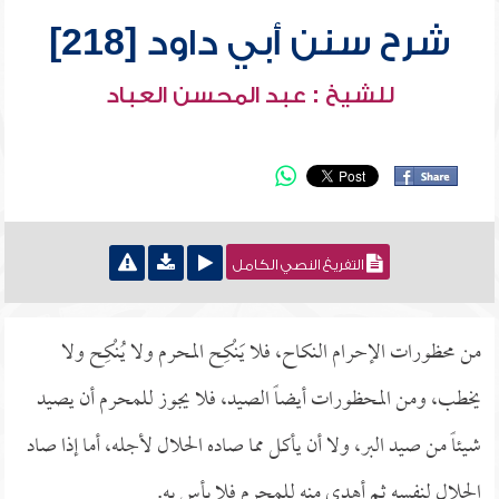
شرح سنن أبي داود [218]
للشيخ : عبد المحسن العباد
التفريغ النصي الكامل
من محظورات الإحرام النكاح، فلا يَنْكِح المحرم ولا يُنْكِح ولا
يخطب، ومن المحظورات أيضاً الصيد، فلا يجوز للمحرم أن يصيد
شيئاً من صيد البر، ولا أن يأكل مما صاده الحلال لأجله، أما إذا صاد
الحلال لنفسه ثم أهدى منه للمحرم فلا بأس به.