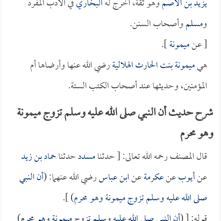
يزيد بن الأصم
وهو ثقة، أخرج له
البخاري
في الأدب المفرد
و
مسلم
وأصحاب السنن.
[ عن
ميمونة
].
هي
ميمونة بنت الحارث الهلالية
رضي الله عنها وأرضاها أم
المؤمنين، وحديثها عند أصحاب الكتب الستة.
شرح حديث أن النبي صلى الله عليه وسلم تزوج ميمونة
وهو محرم
قال المصنف رحمه الله تعالى: [ حدثنا
مسدد
حدثنا
حماد بن زيد
عن
أيوب
عن
عكرمة
عن
ابن عباس
رضي الله عنهما: (
أن النبي
صلى الله عليه وسلم تزوج
ميمونة
وهو محرم
) ].
قوله: [ (
أن النبي صلى الله عليه وسلم تزوج
ميمونة
وهو محرم
)