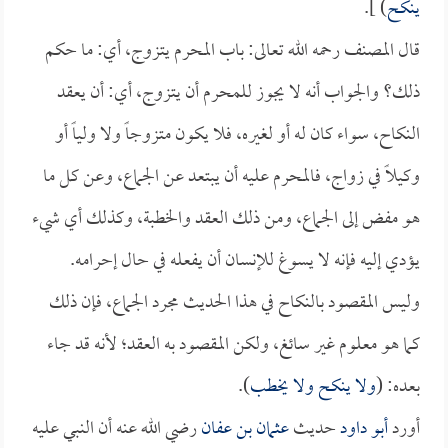
ينكح
) ].
قال المصنف رحمه الله تعالى: باب المحرم يتزوج، أي: ما حكم
ذلك؟ والجواب أنه لا يجوز للمحرم أن يتزوج، أي: أن يعقد
النكاح، سواء كان له أو لغيره، فلا يكون متزوجاً ولا ولياً أو
وكيلاً في زواج، فالمحرم عليه أن يبتعد عن الجماع، وعن كل ما
هو مفض إلى الجماع، ومن ذلك العقد والخطبة، وكذلك أي شيء
يؤدي إليه فإنه لا يسوغ للإنسان أن يفعله في حال إحرامه.
وليس المقصود بالنكاح في هذا الحديث مجرد الجماع، فإن ذلك
كما هو معلوم غير سائغ، ولكن المقصود به العقد؛ لأنه قد جاء
بعده: (
ولا ينكح ولا يخطب
).
أورد
أبو داود
حديث
عثمان بن عفان
رضي الله عنه أن النبي عليه