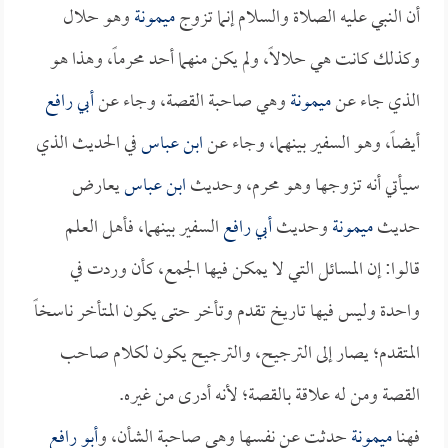
أن النبي عليه الصلاة والسلام إنما تزوج
ميمونة
وهو حلال
وكذلك كانت هي حلالاً، ولم يكن منهما أحد محرماً، وهذا هو
الذي جاء عن
ميمونة
وهي صاحبة القصة، وجاء عن
أبي رافع
أيضاً، وهو السفير بينهما، وجاء عن
ابن عباس
في الحديث الذي
سيأتي أنه تزوجها وهو محرم، وحديث
ابن عباس
يعارض
حديث
ميمونة
وحديث
أبي رافع
السفير بينهما، فأهل العلم
قالوا: إن المسائل التي لا يمكن فيها الجمع، كأن وردت في
واحدة وليس فيها تاريخ تقدم وتأخر حتى يكون المتأخر ناسخاً
المتقدم؛ يصار إلى الترجيح، والترجيح يكون لكلام صاحب
القصة ومن له علاقة بالقصة؛ لأنه أدرى من غيره.
فهنا
ميمونة
حدثت عن نفسها وهي صاحبة الشأن، و
أبو رافع