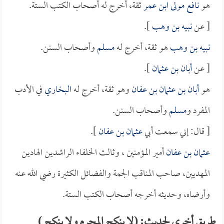
هو
نافع مولى ابن عمر
ثقة، أخرج له أصحاب الكتب الستة.
[ عن
نبيه بن وهب
].
نبيه بن وهب
هو ثقة، أخرج له
مسلم
وأصحاب السنن.
[ عن
أبان بن عثمان
].
هو
أبان بن عثمان بن عفان
وهو ثقة، أخرج له
البخاري
في الأدب
المفرد و
مسلم
وأصحاب السنن.
[ قال: إني سمعت أبي
عثمان بن عفان
].
عثمان بن عفان
أمير المؤمنين ، وثالث الخلفاء الراشدين الهادين
المهديين، صاحب المناقب الجمة والفضائل الكثيرة رضي الله عنه
وأرضاه، وحديثه أخرجه أصحاب الكتب الستة.
طريق أخرى لحديث: (لا ينكح المحرم ولا ينكح )