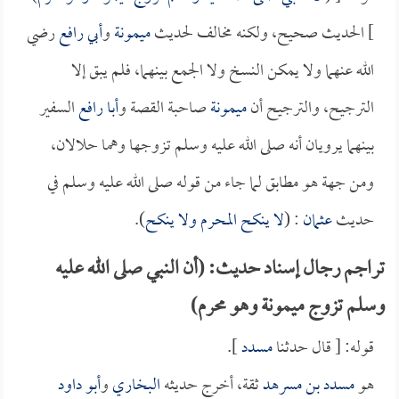
] الحديث صحيح، ولكنه مخالف لحديث
ميمونة
و
أبي رافع
رضي
الله عنهما ولا يمكن النسخ ولا الجمع بينهما، فلم يبق إلا
الترجيح، والترجيح أن
ميمونة
صاحبة القصة و
أبا رافع
السفير
بينهما يرويان أنه صلى الله عليه وسلم تزوجها وهما حلالان،
ومن جهة هو مطابق لما جاء من قوله صلى الله عليه وسلم في
حديث
عثمان
: (
لا ينكح المحرم ولا ينكح
).
تراجم رجال إسناد حديث: (أن النبي صلى الله عليه
وسلم تزوج ميمونة وهو محرم)
قوله: [ قال حدثنا
مسدد
].
هو
مسدد بن مسرهد
ثقة، أخرج حديثه
البخاري
و
أبو داود