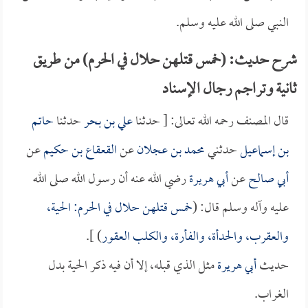
النبي صلى الله عليه وسلم.
شرح حديث: (خمس قتلهن حلال في الحرم) من طريق
ثانية وتراجم رجال الإسناد
قال المصنف رحمه الله تعالى: [ حدثنا
علي بن بحر
حدثنا
حاتم
بن إسماعيل
حدثني
محمد بن عجلان
عن
القعقاع بن حكيم
عن
أبي صالح
عن
أبي هريرة
رضي الله عنه أن رسول الله صلى الله
عليه وآله وسلم قال: (
خمس قتلهن حلال في الحرم: الحية،
والعقرب، والحدأة، والفأرة، والكلب العقور
) ].
حديث
أبي هريرة
مثل الذي قبله، إلا أن فيه ذكر الحية بدل
الغراب.