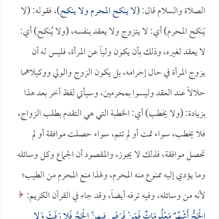
الصلاة والسلام قال: (
لا ينكح المحرم ولا ينكح
)، فقوله: (لا
يَنكح المحرم) أي: لا يتزوج ولا يعقد بنفسه، (ولا يُنكح) أي:
لا يعقد لغيره، وذلك بأن يكون ولياً عن المرأة، فليس له أن
يزوج المرأة في حال إحرامه، بل يكون الزوج والولي ووكيلاهما
حلالاً عند العقد وليسوا بمحرمين، وسيأتي لفظ آخر بعد هذا
بزيادة: (ولا يخطب) أي: الخطبة التي هي التقدم بطلب الزواج،
فلا يخطب، سواء تمت أو لم تتم، سواء حصلت موافقة أو لم
تحصل موافقة، فذلك لا يجوز، والمقصود أن الجماع وكل وسائله
وما يؤدي إليه ممنوع منه المحرم، ولهذا منع المحرم من الطيب؛
لأنه من وسائله، وفيه ترفه أيضاً، وقد جاء في القرآن الكريم:
الْحَجُّ أَشْهُرٌ مَعْلُومَاتٌ فَمَنْ فَرَضَ فِيهِنَّ الْحَجَّ فَلا رَفَثَ وَلا