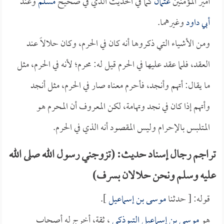
أمير المؤمنين
عثمان
كما في الحديث الذي في صحيح
مسلم
وعند
أبي داود
وغيرهما.
ومن الأشياء التي ذكروها أنه كان في الحرم، وكان حلالاً عند
العقد، فلما عقد عليها في الحرم قيل له: محرم؛ لأنه في الحرم، مثل
ما يقال: أتهم وأنجد، فأحرم معناه صار في الحرم، مثل أنجد
وأتهم إذا كان في نجد وتهامة، لكن المعروف أن المحرم هو
المتلبس بالإحرام وليس المقصود أنه الذي في الحرم.
تراجم رجال إسناد حديث: (تزوجني رسول الله صلى الله
عليه وسلم ونحن حلالان بسرف)
قوله: [ حدثنا
موسى بن إسماعيل
].
هو
موسى بن إسماعيل التبوذكي
، ثقة، أخرج له أصحاب