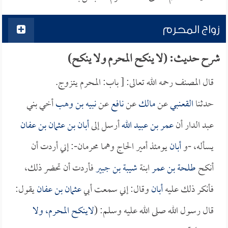
زواج المحرم
شرح حديث: (لا ينكح المحرم ولا ينكح)
قال المصنف رحمه الله تعالى: [ باب: المحرم يتزوج.
حدثنا
القعنبي
عن
مالك
عن
نافع
عن
نبيه بن وهب
أخي بني
عبد الدار أن
عمر بن عبيد الله
أرسل إلى
أبان بن عثمان بن عفان
يسأله، -و
أبان
يومئذ أمير الحاج وهما محرمان-: إني أردت أن
أنكح
طلحة بن عمر
ابنة
شيبة بن جبير
فأردت أن تحضر ذلك،
فأنكر ذلك عليه
أبان
وقال: إني سمعت أبي
عثمان بن عفان
يقول:
قال رسول الله صلى الله عليه وسلم: (
لاينكح المحرم، ولا