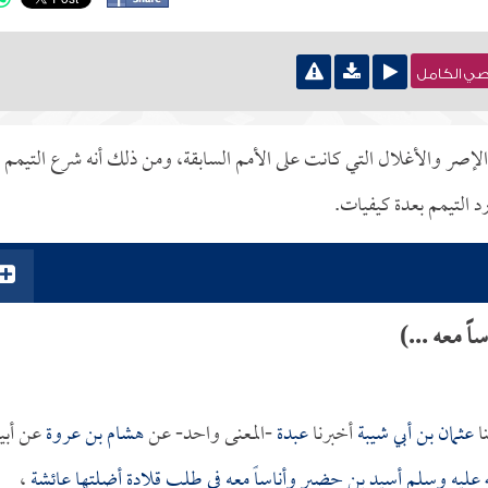
نصي الكامل
ا الإصر والأغلال التي كانت على الأمم السابقة، ومن ذلك أنه شرع التيمم
د التيمم بعدة كيفيات.
 معه ...)
ا
عثمان بن أبي شيبة
أخبرنا
عبدة
-المعنى واحد- عن
هشام بن عروة
عن أبي
ه عليه وسلم
أسيد بن حضير
وأناساً معه في طلب قلادة أضلتها
عائشة
،