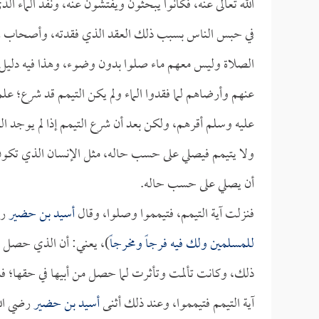
الله تعالى عنه، فكانوا يبحثون ويفتشون عنه، ونفد الماء 
في حبس الناس بسبب ذلك العقد الذي فقدته، وأصحاب رسو
الصلاة وليس معهم ماء صلوا بدون وضوء، وهذا فيه دليل 
عنهم وأرضاهم لما فقدوا الماء ولم يكن التيمم قد شرع؛ ع
عليه وسلم أقرهم، ولكن بعد أن شرع التيمم إذا لم يوجد الم
ولا يتيمم فيصلي على حسب حاله، مثل الإنسان الذي تكون 
أن يصلي على حسب حاله.
فنزلت آية التيمم، فتيمموا وصلوا، وقال
أسيد بن حضير
رض
للمسلمين ولك فيه فرجاً ومخرجاً
)، يعني: أن الذي حصل 
ذلك، وكانت تألمت وتأثرت لما حصل من أبيها في حقها؛ فش
آية التيمم فتيمموا، وعند ذلك أثنى
أسيد بن حضير
رضي الله