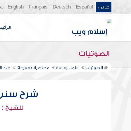
عربي
Español
Deutsch
Français
English
ia
الرئي
الصوتيات
الصوتيات
علماء ودعاة
محاضرات مفرغة
عبد ا
شرح سنن أب
للشيخ : 