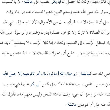
الذي كان معهم، وكان مما حصل أن
أبا بكر
غضب على
عائشة
؛ لأنها تسببت
ل الله صلى الله عليه وسلم الذين ذهبوا للبحث عنه لما جاء وقت
على أن الصلاة لا تسقط بأي حال من الأحوال؛ لأن الصحابة رضي الله
لموا أن الصلاة لا تترك ولا تؤخر، فصلوا بدون وضوء، والرسول صلى الله
اء فينتقل الإنسان إلى التيمم، وكذلك إذا كان الإنسان لا يستطيع أن يتوضأ
يداه مربوطتين ولا يستطيع أن يتحرك، فالصلاة لا تسقط عنه، بل عليه
ي الله عنه لـ
عائشة
: (
يرحمك الله! ما نزل بك أمر تكرهينه إلا جعل الله
من حبس الناس بسبب عقدها، وكان في نفس
أبي بكر
عليها شيء بسبب
اء الله عز وجل أن يجيء وقت صلاة الفجر وليس معهم ماء، فأنزل الله
 عنه على أم المؤمنين
عائشة
.