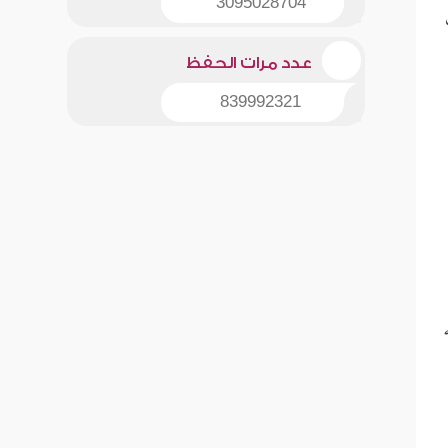
3095028704
عدد مرات الحفظ
839992321
ه