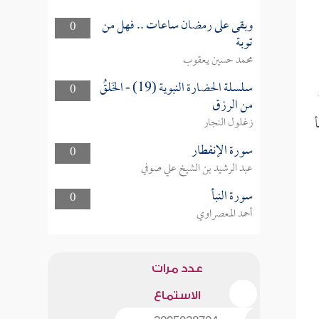
وبقى على رمضان ساعات .. فهل من
0
توبة
محمد حسين يعقوب
سلسلة الحضارة النبوية (19) - الخَلقُ
0
من الرزق
زغلول النجار
سورة الإنفطار
0
عبد الرشيد بن الشيخ علي صوفي
سورة النبأ
0
أحمد المعصراوي
عدد مرات
الاستماع