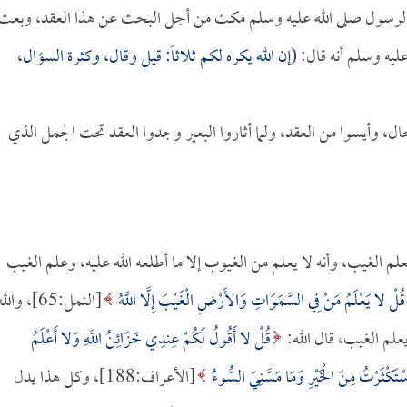
أن الرسول صلى الله عليه وسلم مكث من أجل البحث عن هذا العقد، وبعث
ليه وسلم أنه قال: (
إن الله يكره لكم ثلاثاً: قيل وقال، وكثرة السؤال،
ال، وأيسوا من العقد، ولما أثاروا البعير وجدوا العقد تحت الجمل الذي
علم الغيب، وأنه لا يعلم من الغيوب إلا ما أطلعه الله عليه، وعلم الغيب
قُلْ لا يَعْلَمُ مَنْ فِي السَّمَوَاتِ وَالأَرْضِ الْغَيْبَ إِلَّا اللَّهُ
[النمل:65]، والل
يعلم الغيب، قال الله:
قُلْ لا أَقُولُ لَكُمْ عِندِي خَزَائِنُ اللَّهِ وَلا أَعْلَمُ
تَكْثَرْتُ مِنَ الْخَيْرِ وَمَا مَسَّنِيَ السُّوءُ
[الأعراف:188]، وكل هذا يدل