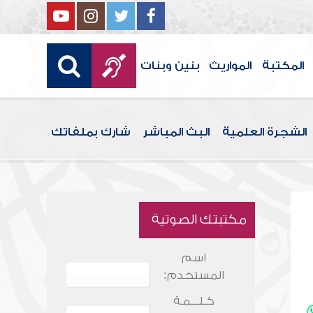
المكتبة
المواريث
بنين وبنات
الشجرة العلمية
البث المباشر
شارك بملفاتك
مكتبتك الصوتية
اسم
المستخدم:
كـلـــمـة