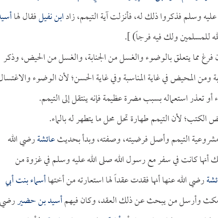
ليه وسلم فذكروا ذلك له، فأنزلت آية التيمم، زاد
ابن نفيل
فقال لها
أسيد
له للمسلمين ولك فيه فرجاً) ].
أن فرغ مما يتعلق بالوضوء والغسل من الجنابة، والغسل من الحيض، وذكر
ابة ومن المحيض في غاية المناسبة وفي غاية الحسن؛ لأن الوضوء والاغتسال
ء أو تعذر استعماله بسبب مضرة عظيمة فإنه ينتقل إلى التيمم.
الكتب؛ لأن التيمم طهارة تحل محل ما يتطهر له بالماء.
ى مشروعية التيمم وأصل فرضيته، وصفته، وبدأ بحديث
عائشة
رضي الله
أنها كانت في سفر مع رسول الله صلى الله عليه وسلم في غزوة من
ئشة
رضي الله عنها أنها فقدت عقداً لها استعارته من أختها
أسماء بنت أبي
ام مكث وأرسل من يبحث عن ذلك العقد، وكان فيهم
أسيد بن حضير
رضي