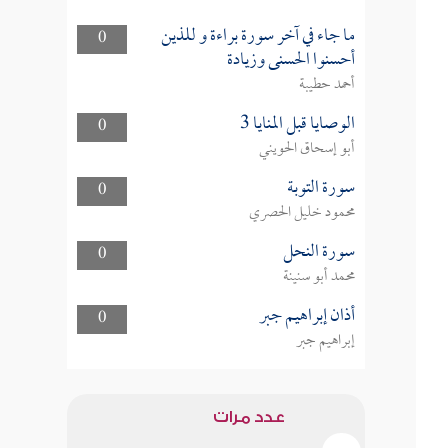
ما جاء في آخر سورة براءة و للذين
0
أحسنوا الحسنى وزيادة
أحمد حطيبة
الوصايا قبل المنايا 3
0
أبو إسحاق الحويني
سورة التوبة
0
محمود خليل الحصري
سورة النحل
0
محمد أبو سنينة
أذان إبراهيم جبر
0
إبراهيم جبر
عدد مرات