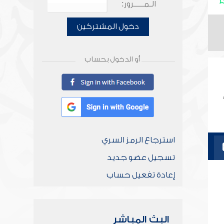
الـمـــــرور:
دخول المشتركين
أو الدخول بحساب
استرجاع الرمز السري
تسجيل عضو جديد
إعادة تفعيل حساب
البث المباشر