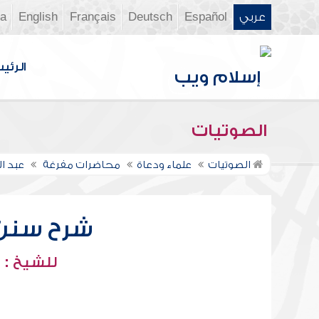
عربي
Español
Deutsch
Français
English
ia
الرئي
الصوتيات
الصوتيات
علماء ودعاة
محاضرات مفرغة
عبد ا
شرح سنن أب
للشيخ : 