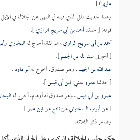
عليها
) ].
وهذا الحديث مثل الذي قبله في النهي عن الجلالة في الإبل
قوله: [ حدثنا
أحمد بن أبي سريج الرازي
].
أحمد بن أبي سريج الرازي
، هو ثقة، أخرج له
البخاري
و
أبو
[ أخبرني
عبد الله بن الجهم
].
عبد الله بن الجهم
، وهو صدوق، أخرج له
أبو داود
.
[ حدثنا
عمرو
يعني:
ابن أبي قيس
].
عمرو بن أبي قيس
، وهو صدوق له أوهام، أخرج له
البخا
[ عن
أيوب السختياني
عن
نافع
عن
ابن عمر
].
وقد مر ذكر الثلاثة.
حكم حليب الجلالة والركوب على الحمار الذي يأكل 