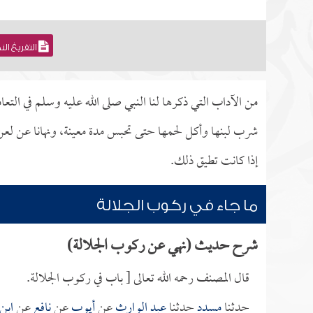
التفريغ ال
من الآداب التي ذكرها لنا النبي صلى الله عليه وسلم في الت
شرب لبنها وأكل لحمها حتى تحبس مدة معينة، ونهانا عن ل
إذا كانت تطيق ذلك.
ما جاء في ركوب الجلالة
شرح حديث (نهي عن ركوب الجلالة)
قال المصنف رحمه الله تعالى [ باب في ركوب الجلالة.
حدثنا
مسدد
حدثنا
عبد الوارث
عن
أيوب
عن
نافع
عن
ابن