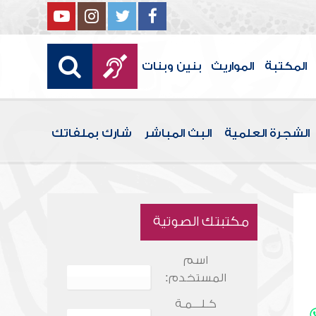
المكتبة
المواريث
بنين وبنات
الشجرة العلمية
البث المباشر
شارك بملفاتك
مكتبتك الصوتية
اسم
المستخدم:
كـلـــمـة