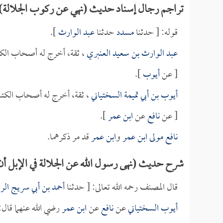
تراجم رجال إسناد حديث (نهي عن ركوب الجلالة)
قوله: [ حدثنا
مسدد
حدثنا
عبد الوارث
].
عبد الوارث بن سعيد العنبري
، ثقة، أخرج له أصحاب الك
[ عن
أيوب
].
أيوب بن أبي تميمة السختياني
، ثقة، أخرج له أصحاب الكتب
[ عن
نافع
عن
ابن عمر
].
نافع مولى ابن عمر
و
ابن عمر
قد مر ذكرهما.
شرح حديث (نهى رسول الله عن الجلالة في الإبل أن
قال المصنف رحمه الله تعالى: [ حدثنا
أحمد بن أبي سريج الر
أيوب السختياني
عن
نافع
عن
ابن عمر
رضي الله عنهما قال: