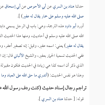
حدثنا
هناد بن السري
عن
أبي الأحوص
عن
أبي إسحاق
عن
صلى الله عليه وسلم على حمار يقال له عفير
) ].
أورد
أبو داود
هذه الترجمة، وهي: باب في الرجل يسمي دابته
الله صلى الله عليه وسلم في أحاديث، ومنها هذا الحديث
يقال له عفير
) يعني: اسمه عفير، وقيل: إنه تصغير أعفر، وه
ففي الحديث تسمية الحمار بعفير، والشيخ
الألباني
قال: إن ا
الذي ذكر أن اسمه كذا هي زيادة في الحديث فتكون مقبولة.
وهذا هو نفس الحديث: (
أتدري ما حق الله على العباد وما ح
تراجم رجال إسناد حديث (كنت ردف رسول الله على 
قوله: [ حدثنا
هناد بن السري
].