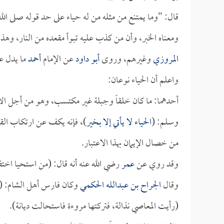
قال: "وما يمتنع من مثله من له حياء على حد قوله صلى الل
ومعناه الخبر، وأن من كذب عليه تبوأ مقعده من النار، وهذا
المروزي
وغيرهم، وروى
أبو داود
عن الإمام
أحمد
ما يدل عل
واعلم أن الحياء نوعان:
أحدهما: ما كان خلقاً وجبلة غير مكتسب، وهو من أجل الأخلا
وسلم: (
الحياء لا يأتي إلا بخير
)، فإنه يكف عن ارتكاب القب
من خصال الإيمان بهذا الاعتبار.
وقد روي عن
عمر
رضي الله عنه أنه قال: (من استحيا اخت
وقال
الجراح بن عبدالله الحكمي
وكان فارس أهل الشام: (ت
(رأيت المعاصي نذالة، فتركتها مروءة فاستحالت ديانة).