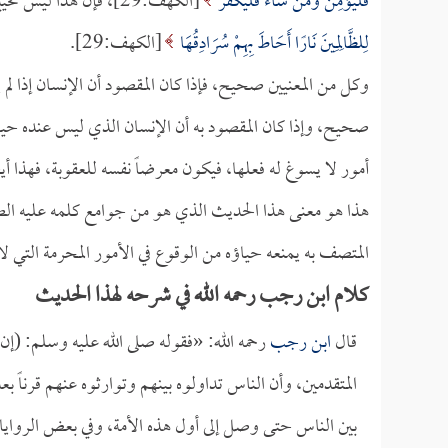
فَلْيُؤْمِنْ وَمَنْ شَاءَ فَلْيَكْفُرْ
[الكهف:29]، فإن هذا ليس تخييراً وليس أمراً له بأن يفعل هذا أو هذا؛ لأنه قال بعد ذلك:
لِلظَّالِمِينَ نَارًا أَحَاطَ بِهِمْ سُرَادِقُهَا
[الكهف:29].
وكل من المعنيين صحيح، فإذا كان المقصود أن الإنسان إذا لم ي
صحيح، وإذا كان المقصود به أن الإنسان الذي ليس عنده حياء 
أمور لا يسوغ له فعلها، فيكون معرضاً نفسه للعقوبة، فهذا 
هذا هو معنى هذا الحديث الذي هو من جوامع كلمه عليه الص
المتصف به يمنعه حياؤه من الوقوع في الأمور المحرمة التي ل
كلام ابن رجب رحمه الله في شرحه لهذا الحديث
قال
ابن رجب
رحمه الله: «فقوله صلى الله عليه وسلم: (إن م
المتقدمين، وأن الناس تداولوه بينهم وتوارثوه عنهم قرناً ب
بين الناس حتى وصل إلى أول هذه الأمة، وفي بعض الروايا