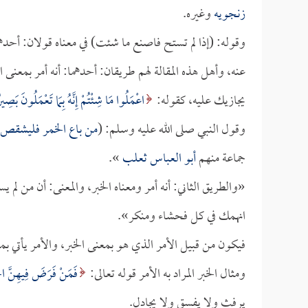
زنجويه
وغيره.
وقوله: (إذا لم تستح فاصنع ما شئت) في معناه قولان: أحدهم
عنه، وأهل هذه المقالة لهم طريقان: أحدهما: أنه أمر بمعنى ا
يجازيك عليه، كقوله:
اعْمَلُوا مَا شِئْتُمْ إِنَّهُ بِمَا تَعْمَلُونَ بَصِير
وقول النبي صلى الله عليه وسلم: (
من باع الخمر فليشقص ا
جماعة منهم
أبو العباس ثعلب
».
«والطريق الثاني: أنه أمر ومعناه الخبر، والمعنى: أن من لم 
انهمك في كل فحشاء ومنكر».
فيكون من قبيل الأمر الذي هو بمعنى الخبر، والأمر يأتي بمعنى
ومثال الخبر المراد به الأمر قوله تعالى:
فَمَنْ فَرَضَ فِيهِنَّ ال
يرفث ولا يفسق ولا يجادل.