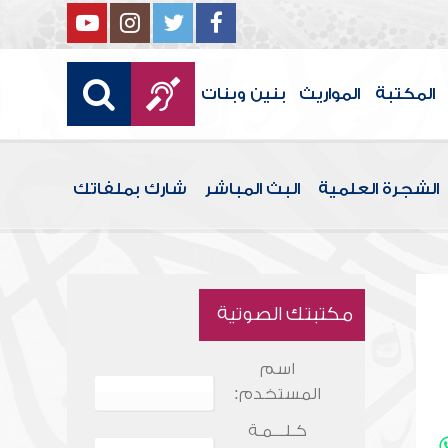
المكتبة
المواريث
بنين وبنات
الشجرة العلمية
البث المباشر
شارك بملفاتك
مكتبتك الصوتية
اسم
المستخدم:
كـلـــمـة