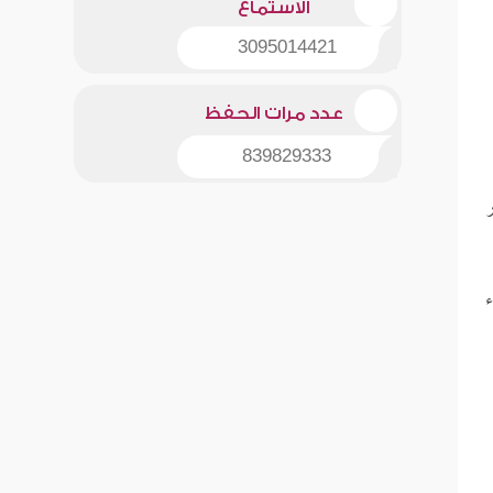
الاستماع
3095014421
عدد مرات الحفظ
839829333
ر
ء