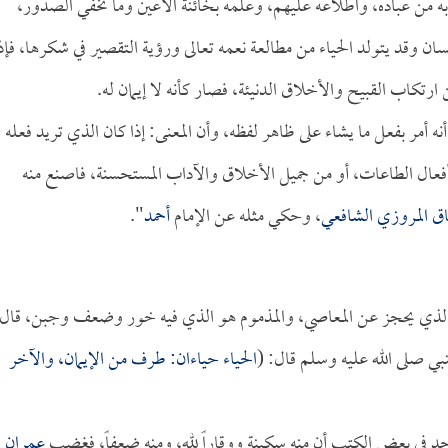
ربه من عباده، واطلاعه عليهم، وعلمه بخائنة الأعين وما تخفي الصدور،
 وقد يتولد الحياء من مطالعة نعمه تعالى ورؤية التقصير في شكرها، فإذ
ارتكاب القبيح والأخلاق الدنيئة، فصار كأنه لا إيمان له.
نه أمر بفعل ما يشاء على ظاهر لفظه، وأن المعنى: إذا كان الذي تريد فعله
 أفعال الطاعات، أو من جميل الأخلاق والآداب المستحسنة، فاصنع منه
ق المروزي الشافعي
، وحكي مثله عن الإمام
أحمد
".
هو الذي يحجز عن المعاصي، والمذموم هو الذي فيه خور وضعف وجبن، قال
بي صلى الله عليه وسلم قال: (
الحياء حياءان: طرف من الإيمان، والآخر
نجد في بعض الكتب أن منه سكينة ووقاراً لله، ومنه ضعفاً، فغضب
عمران