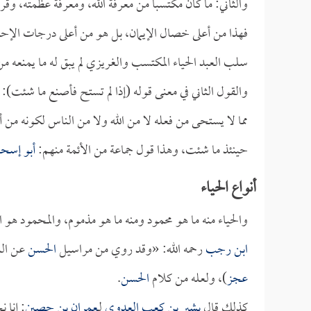
والثاني: ما كان مكتسباً من معرفة الله، ومعرفة عظمته، وق
فهذا من أعلى خصال الإيمان، بل هو من أعلى درجات الإحسان
سلب العبد الحياء المكتسب والغريزي لم يبق له ما يمنعه من 
والقول الثاني في معنى قوله (إذا لم تستح فأصنع ما شئت): أ
مما لا يستحى من فعله لا من الله ولا من الناس لكونه من
حينئذ ما شئت، وهذا قول جماعة من الأئمة منهم:
أبو إسحا
أنواع الحياء
والحياء منه ما هو محمود ومنه ما هو مذموم، والمحمود 
ابن رجب
رحمه الله: «وقد روي من مراسيل
الحسن
عن الن
عجز
)، ولعله من كلام
الحسن
.
كذلك قال
بشير بن كعب العدوي
لـ
عمران بن حصين
: إنا 