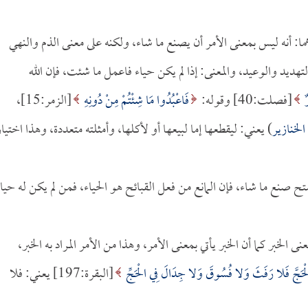
ا: أنه ليس بمعنى الأمر أن يصنع ما شاء، ولكنه على معنى الذم والنهي
لتهديد والوعيد، والمعنى: إذا لم يكن حياء فاعمل ما شئت، فإن الله
ٌ
[فصلت:40] وقوله:
فَاعْبُدُوا مَا شِئْتُمْ مِنْ دُونِهِ
[الزمر:15]،
لخنازير
) يعني: ليقطعها إما لبيعها أو لأكلها، وأمثلته متعددة، وهذا اختيا
يستح صنع ما شاء، فإن المانع من فعل القبائح هو الحياء، فمن لم يكن له حيا
 الخبر كما أن الخبر يأتي بمعنى الأمر، وهذا من الأمر المراد به الخبر،
ْحَجَّ فَلا رَفَثَ وَلا فُسُوقَ وَلا جِدَالَ فِي الْحَجِّ
[البقرة:197] يعني: فلا