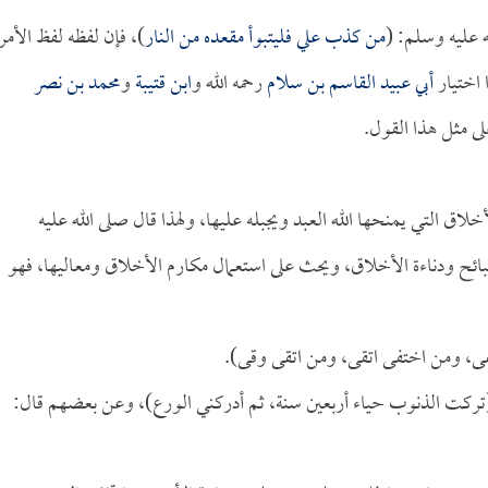
ه عليه وسلم: (
من كذب علي فليتبوأ مقعده من النار
)، فإن لفظه لفظ الأمر
 اختيار
أبي عبيد القاسم بن سلام
رحمه الله و
ابن قتيبة
و
محمد بن نصر
ى مثل هذا القول.
ق التي يمنحها الله العبد ويجبله عليها، ولهذا قال صلى الله عليه
ائح ودناءة الأخلاق، ويحث على استعمال مكارم الأخلاق ومعاليها، فهو
فى، ومن اختفى اتقى، ومن اتقى وقى).
ركت الذنوب حياء أربعين سنة، ثم أدركني الورع)، وعن بعضهم قال: