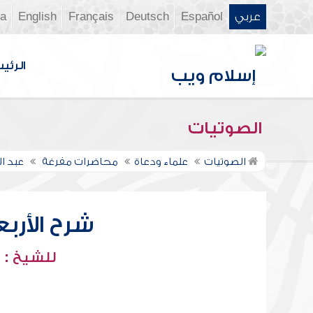
عربي
Español
Deutsch
Français
English
ia
الرئي
الصوتيات
الصوتيات
علماء ودعاة
محاضرات مفرغة
عبد ا
شرح الأربعي
للشيخ : 