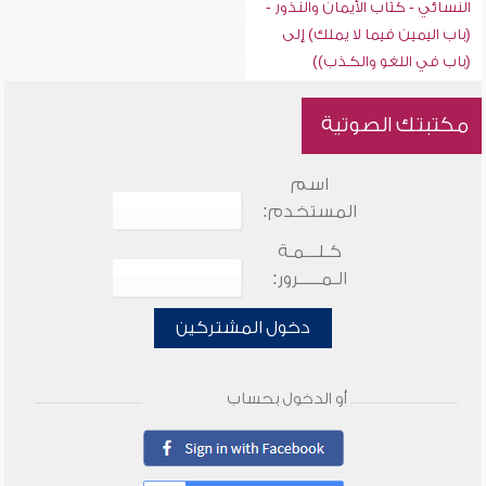
النسائي - كتاب الأيمان والنذور -
(باب اليمين فيما لا يملك) إلى
(باب في اللغو والكذب))
مكتبتك الصوتية
اسم
المستخدم:
كـلـــمـة
الـمـــــرور:
دخول المشتركين
أو الدخول بحساب