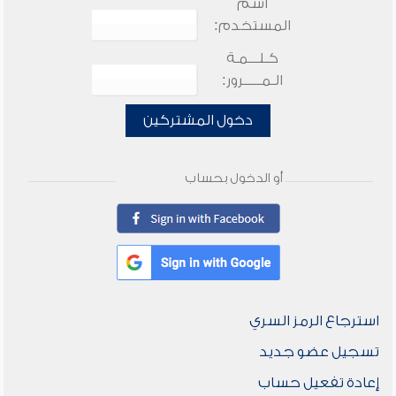
اسم
المستخدم:
كـلـــمـة
الـمـــــرور:
دخول المشتركين
أو الدخول بحساب
استرجاع الرمز السري
تسجيل عضو جديد
إعادة تفعيل حساب