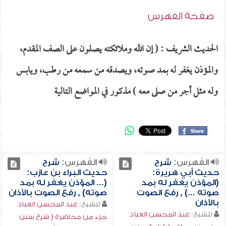
صفحة الفهرس
الحديث الشريف : ( إن الله وملائكته يصلون على الصف المقدم،
والمؤذن يغفر له بمد صوته، ويصدقه من سمعه من رطب، ويابس
وله مثل أجر من صلى معه ) مذكور في المواضع التالية
الفهرس:
شرح
الفهرس:
شرح
حديث أبي هريرة:
حديث البراء بن عازب:
(المؤذن يغفر له بمد
(... المؤذن يغفر له بمد
صوته ...) , رفع الصوت
صوته) , رفع الصوت بالأذان
بالأذان
للشيخ:
عبد المحسن العباد
للشيخ:
عبد المحسن العباد
جزء من محاضرة ( شرح سنن