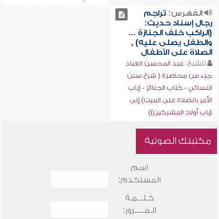
الفهرس:
تراجم
رجال إسناد حديث:
(الراكب خلف الجنازة ...
والطفل يصلى عليه) ,
الصلاة على الأطفال
للشيخ:
عبد المحسن العباد
جزء من محاضرة ( شرح سنن
النسائي - كتاب الجنائز - (باب
الأمر بالصلاة على الميت) إلى
(باب أولاد المشركين))
مكتبتك الصوتية
اسم
المستخدم:
كـلـــمـة
الـمـــــرور: