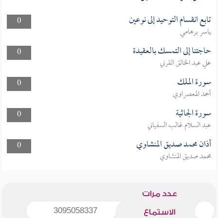
تابع انقسام التوحيد إلى نوعين
0
ياسر برهامي
حاجتنا إلى التمسك بالعقيدة
0
علي عبد الخالق القرني
سورة الملك
0
أحمد المعصراوي
سورة الجاثية
0
عبد السلام غالب السفياني
أذان محمد صديق المنشاوي
0
محمد صديق المنشاوي
عدد مرات
3095058337
الاستماع