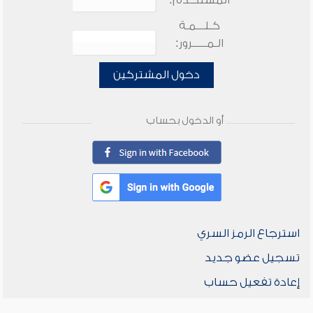
المستخدم:
كـلـــمـة
الـمـــــرور:
دخول المشتركين
أو الدخول بحساب
استرجاع الرمز السري
تسجيل عضو جديد
إعادة تفعيل حساب