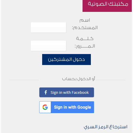
مكتبتك الصوتية
اسم
المستخدم:
كـلـــمـة
الـمـــــرور:
دخول المشتركين
أو الدخول بحساب
استرجاع الرمز السري