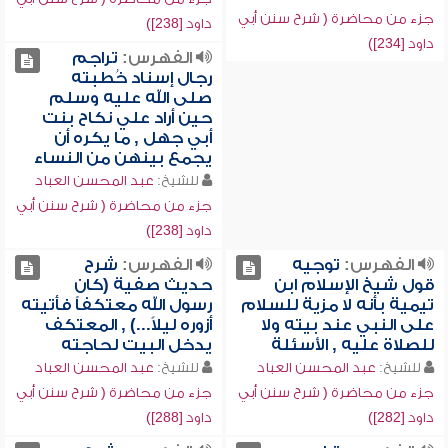
جزء من محاضرة ( شرح سنن أبي
داود [238])
داود [234])
الفهرس:
تراجم
رجال إسناد خُطبته
صلى الله عليه وسلم
حين أراد علي نكاح بنت
أبي جهل , ما يكره أن
يجمع بينهن من النساء
للشيخ:
عبد المحسن العباد
جزء من محاضرة ( شرح سنن أبي
داود [238])
الفهرس:
توجيه
الفهرس:
شرح
قول شيخ الإسلام ابن
حديث صفية (كان
تيمية بأنه لا مزية للسلام
رسول الله معتكفاً فأتيته
على النبي عند بيته ولا
أزوره ليلاً...) , المعتكف
للصلاة عليه , الأسئلة
يدخل البيت لحاجته
للشيخ:
عبد المحسن العباد
للشيخ:
عبد المحسن العباد
جزء من محاضرة ( شرح سنن أبي
جزء من محاضرة ( شرح سنن أبي
داود [282])
داود [288])