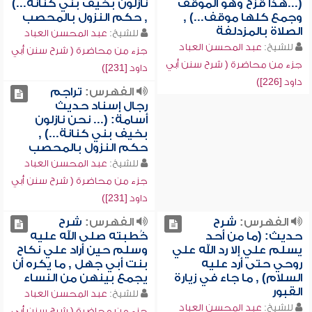
(...هذا قزح وهو الموقف
نازلون بخيف بني كنانة...)
وجمع كلها موقف...) ,
, حكم النزول بالمحصب
الصلاة بالمزدلفة
للشيخ:
عبد المحسن العباد
للشيخ:
عبد المحسن العباد
جزء من محاضرة ( شرح سنن أبي
جزء من محاضرة ( شرح سنن أبي
داود [231])
داود [226])
الفهرس:
تراجم
رجال إسناد حديث
أسامة: (... نحن نازلون
بخيف بني كنانة...) ,
حكم النزول بالمحصب
للشيخ:
عبد المحسن العباد
جزء من محاضرة ( شرح سنن أبي
داود [231])
الفهرس:
شرح
الفهرس:
شرح
حديث: (ما من أحد
خُطبته صلى الله عليه
يسلم علي إلا رد الله علي
وسلم حين أراد علي نكاح
روحي حتى أرد عليه
بنت أبي جهل , ما يكره أن
السلام) , ما جاء في زيارة
يجمع بينهن من النساء
القبور
للشيخ:
عبد المحسن العباد
للشيخ:
عبد المحسن العباد
جزء من محاضرة ( شرح سنن أبي