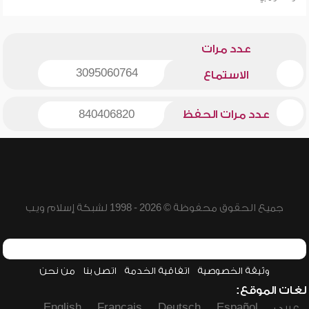
عدد مرات
3095060764
الاستماع
عدد مرات الحفظ
840406820
جميع الحقوق محفوظة © 2026 - 1998 لشبكة إسلام ويب
وثيقة الخصوصية
اتفاقية الخدمة
اتصل بنا
من نحن
لغات الموقع:
عربي
Español
Deutsch
Français
English