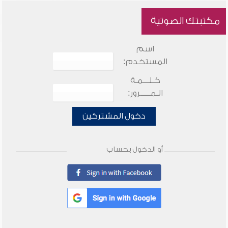
مكتبتك الصوتية
اسم
المستخدم:
كـلـــمـة
الـمـــــرور:
دخول المشتركين
أو الدخول بحساب