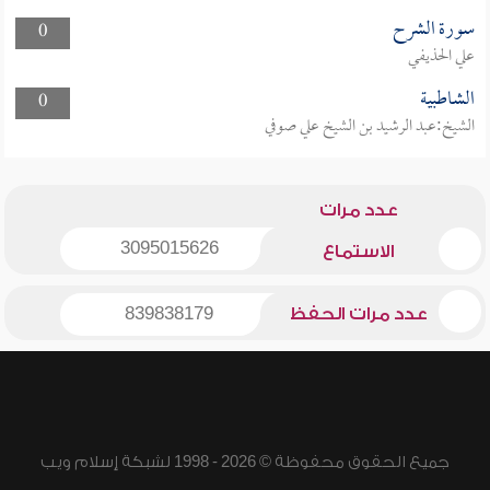
سورة الشرح
0
علي الحذيفي
الشاطبية
0
الشيخ:عبد الرشيد بن الشيخ علي صوفي
عدد مرات
3095015626
الاستماع
عدد مرات الحفظ
839838179
جميع الحقوق محفوظة © 2026 - 1998 لشبكة إسلام ويب