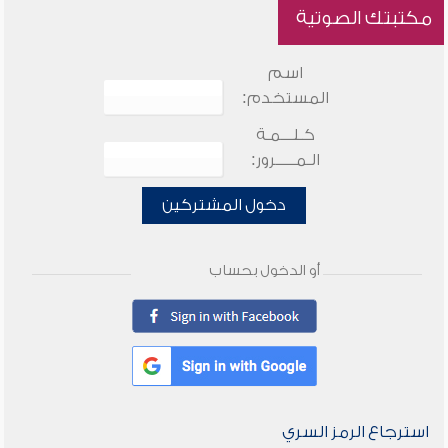
مكتبتك الصوتية
اسم
المستخدم:
كـلـــمـة
الـمـــــرور:
دخول المشتركين
أو الدخول بحساب
استرجاع الرمز السري