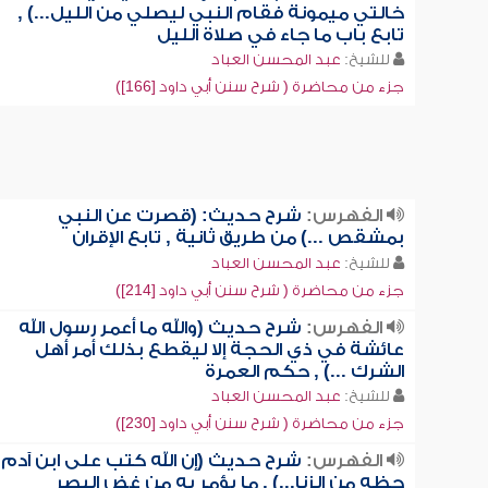
خالتي ميمونة فقام النبي ليصلي من الليل...) ,
تابع باب ما جاء في صلاة الليل
للشيخ:
عبد المحسن العباد
جزء من محاضرة ( شرح سنن أبي داود [166])
الفهرس:
شرح حديث: (قصرت عن النبي
بمشقص ...) من طريق ثانية , تابع الإقران
للشيخ:
عبد المحسن العباد
جزء من محاضرة ( شرح سنن أبي داود [214])
الفهرس:
شرح حديث (والله ما أعمر رسول الله
عائشة في ذي الحجة إلا ليقطع بذلك أمر أهل
الشرك ...) , حكم العمرة
للشيخ:
عبد المحسن العباد
جزء من محاضرة ( شرح سنن أبي داود [230])
الفهرس:
شرح حديث (إن الله كتب على ابن آدم
حظه من الزنا...) , ما يؤمر به من غض البصر