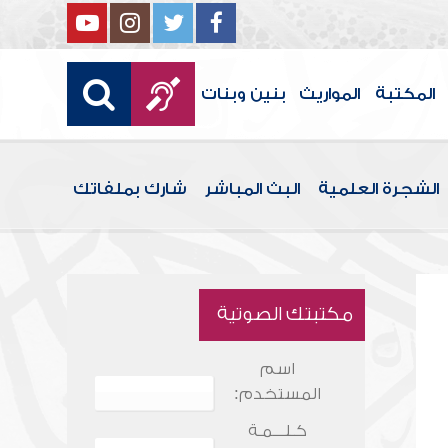
المكتبة
المواريث
بنين وبنات
الشجرة العلمية
البث المباشر
شارك بملفاتك
مكتبتك الصوتية
اسم
المستخدم:
كـلـــمـة