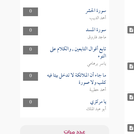
سورة الحشر
0
أحمد الديب
سورة المسد
0
ماجد فاروق
تابع أقوال التابعين , والكلام على
0
النوء
ياسر برهامي
ما جاء أن الملائكة لا تدخل بيتا فيه
0
كلب ولا صورة
أحمد حطيبة
يا مركزي
0
أبو عبد الملك
عدد مرات