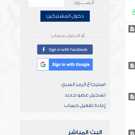
الـمـــــرور:
دخول المشتركين
أو الدخول بحساب
استرجاع الرمز السري
تسجيل عضو جديد
إعادة تفعيل حساب
البث المباشر