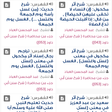
الفهرس:
شرح أثر
الفهرس:
شرح
مكحول: (إن النساء لا
حديث: (من غسل
تخفى عليهن الحيضة) ,
رأسه يوم الجمعة
من قال: إذا أقبلت الحيضة
واغتسل ...) , الغسل يوم
تدع الصلاة
الجمعة
للشيخ:
عبد المحسن العباد
للشيخ:
عبد المحسن العباد
جزء من محاضرة ( شرح سنن أبي
جزء من محاضرة ( شرح سنن أبي
داود [043])
داود [053])
الفهرس:
شرح أثر
الفهرس:
تراجم
مكحول في معنى
رجال إسناد أثر مكحول
(غسَّل واغتسل) , الغسل
في معنى (غسَّل
يوم الجمعة
واغتسل) , الغسل يوم
الجمعة
للشيخ:
عبد المحسن العباد
للشيخ:
عبد المحسن العباد
جزء من محاضرة ( شرح سنن أبي
جزء من محاضرة ( شرح سنن أبي
داود [053])
داود [053])
الفهرس:
شرح أثر
الفهرس:
شرح
سعيد بن عبد العزيز
حديث تعليم النبي
في معنى (غسَّل
صلى الله عليه وسلم أبا