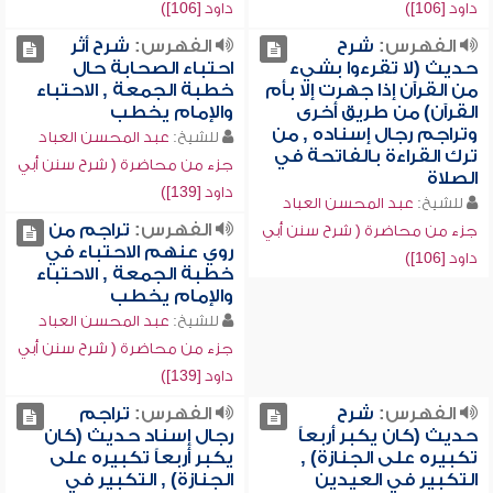
داود [106])
داود [106])
الفهرس:
شرح
الفهرس:
شرح أثر
حديث (لا تقرءوا بشيء
احتباء الصحابة حال
من القرآن إذا جهرت إلا بأم
خطبة الجمعة , الاحتباء
القرآن) من طريق أخرى
والإمام يخطب
وتراجم رجال إسناده , من
للشيخ:
عبد المحسن العباد
ترك القراءة بالفاتحة في
جزء من محاضرة ( شرح سنن أبي
الصلاة
داود [139])
للشيخ:
عبد المحسن العباد
الفهرس:
تراجم من
جزء من محاضرة ( شرح سنن أبي
روي عنهم الاحتباء في
داود [106])
خطبة الجمعة , الاحتباء
والإمام يخطب
للشيخ:
عبد المحسن العباد
جزء من محاضرة ( شرح سنن أبي
داود [139])
الفهرس:
شرح
الفهرس:
تراجم
حديث (كان يكبر أربعاً
رجال إسناد حديث (كان
تكبيره على الجنازة) ,
يكبر أربعاً تكبيره على
التكبير في العيدين
الجنازة) , التكبير في