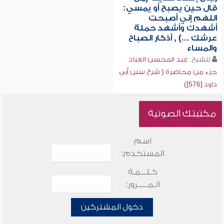
قال حين يصبح أو يمسي:
اللهم إني أصبحت
أشهدك وأشهد حملة
عرشك ...) , أذكار الصباح
والمساء
للشيخ:
عبد المحسن العباد
جزء من محاضرة ( شرح سنن أبي
داود [576])
مكتبتك الصوتية
اسم
المستخدم:
كـلـــمـة
الـمـــــرور:
دخول المشتركين