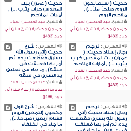
حديث ( ستصالحون
حديث ( عمران بيت
الروم صلحاً آمناً...) ,
المقدس خراب يثرب ...) ,
ملاحم الروم
أمارات الملاحم
للشيخ:
عبد المحسن العباد
للشيخ:
عبد المحسن العباد
جزء من محاضرة ( شرح سنن أبي
جزء من محاضرة ( شرح سنن أبي
داود [483])
داود [483])
الفهرس:
تراجم
الفهرس:
شرح
رجال إسناد حديث: (
حديث (أتي رسول الله
عمران بيت المقدس خراب
بسارق فقطعت يده، ثم
يثرب ...) , أمارات الملاحم
أمر بها فعلقت في
عنقه) , ما جاء في تعليق
للشيخ:
عبد المحسن العباد
يد السارق في عنقه
جزء من محاضرة ( شرح سنن أبي
للشيخ:
عبد المحسن العباد
داود [483])
جزء من محاضرة ( شرح سنن أبي
داود [496])
الفهرس:
تراجم
الفهرس:
شرح قول
رجال إسناد حديث (أتي
مكحول (لتمخرن الروم
رسول الله بسارق فقطعت
الشام أربعين صباحاً...) ,
يده، ثم أمر بها فعلقت
ما جاء في الخلفاء
في عنقه) , ما جاء في
للشيخ:
عبد المحسن العباد