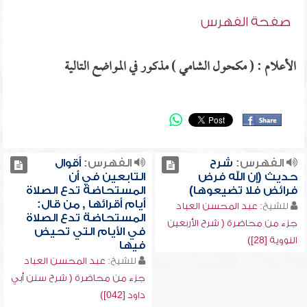
صفحة الفهرس
الأعلام : ( مكحول الشامي ) مذكور في المواضع التالية
الفهرس:
شرح
الفهرس:
أقوال
حديث (إن الله فرض
التابعين في أن
فرائض فلا تضيعوها)
المستحاضة تدع الصلاة
أيام أقرائها , من قال:
للشيخ:
عبد المحسن العباد
المستحاضة تدع الصلاة
جزء من محاضرة ( شرح الأربعين
في الأيام التي تحيض
النووية [28])
فيها
للشيخ:
عبد المحسن العباد
جزء من محاضرة ( شرح سنن أبي
داود [042])