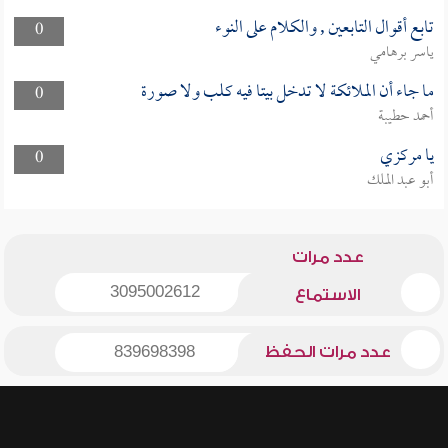
تابع أقوال التابعين , والكلام على النوء
0
ياسر برهامي
ما جاء أن الملائكة لا تدخل بيتا فيه كلب ولا صورة
0
أحمد حطيبة
يا مركزي
0
أبو عبد الملك
عدد مرات
3095002612
الاستماع
عدد مرات الحفظ
839698398