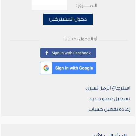
الـمـــــرور:
دخول المشتركين
أو الدخول بحساب
استرجاع الرمز السري
تسجيل عضو جديد
إعادة تفعيل حساب