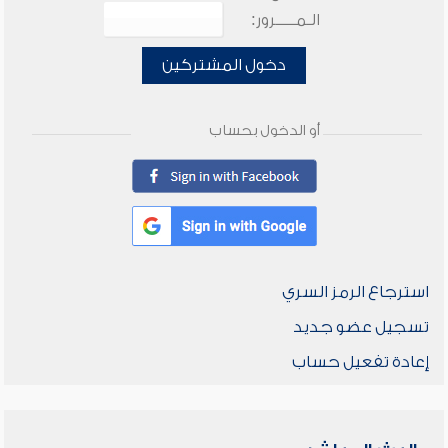
الـمـــــرور:
دخول المشتركين
أو الدخول بحساب
استرجاع الرمز السري
تسجيل عضو جديد
إعادة تفعيل حساب