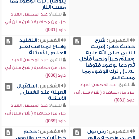
يتوضأ) , ترك الوضوء مما
مست النار
للشيخ:
عبد المحسن العباد
جزء من محاضرة ( شرح سنن أبي
داود [031])
الفهرس:
شرح
الفهرس:
التقليد
حديث جابر: (قربت
واتباع المذاهب لغير
للنبي صلى الله عليه
العالم , الأسئلة
وسلم خبزاً ولحماً فأكل
للشيخ:
عبد المحسن العباد
ثم دعا بوضوء فتوضأ
جزء من محاضرة ( شرح سنن أبي
به...) , ترك الوضوء مما
داود [038])
مست النار
للشيخ:
عبد المحسن العباد
الفهرس:
استقبال
القبلة عند الغسل ,
جزء من محاضرة ( شرح سنن أبي
الأسئلة
داود [031])
للشيخ:
عبد المحسن العباد
جزء من محاضرة ( شرح سنن أبي
داود [039])
الفهرس:
رش بول
الفهرس:
حكم
الصبي ونضحه مالم
خطأ ابن حجر والنووي