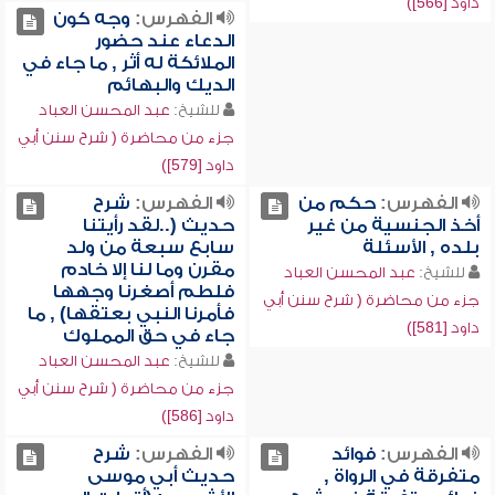
داود [566])
الفهرس:
وجه كون
الدعاء عند حضور
الملائكة له أثر , ما جاء في
الديك والبهائم
للشيخ:
عبد المحسن العباد
جزء من محاضرة ( شرح سنن أبي
داود [579])
الفهرس:
حكم من
الفهرس:
شرح
أخذ الجنسية من غير
حديث (..لقد رأيتنا
بلده , الأسئلة
سابع سبعة من ولد
مقرن وما لنا إلا خادم
للشيخ:
عبد المحسن العباد
فلطم أصغرنا وجهها
جزء من محاضرة ( شرح سنن أبي
فأمرنا النبي بعتقها) , ما
داود [581])
جاء في حق المملوك
للشيخ:
عبد المحسن العباد
جزء من محاضرة ( شرح سنن أبي
داود [586])
الفهرس:
فوائد
الفهرس:
شرح
متفرقة في الرواة ,
حديث أبي موسى