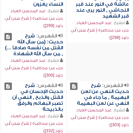
عائشة في النور عند قبر
النساء يغزون
النجاشي , النور يرى عند
للشيخ:
عبد المحسن العباد
قبر الشهيد
جزء من محاضرة ( شرح سنن أبي
للشيخ:
عبد المحسن العباد
داود [299])
جزء من محاضرة ( شرح سنن أبي
الفهرس:
شرح
داود [298])
حديث: (من سأل الله
القتل من نفسه صادقاً ...)
, من سأل الله الشهادة
للشيخ:
عبد المحسن العباد
جزء من محاضرة ( شرح سنن أبي
داود [300])
الفهرس:
شرح
الفهرس:
شرح
حديث النهي عن لعن
حديث الإحسان في
البهيمة , ما جاء في
القتل والذبح , النهي أن
النهي عن لعن البهيمة
تصبر البهائم والرفق
بالذبيحة
للشيخ:
عبد المحسن العباد
للشيخ:
عبد المحسن العباد
جزء من محاضرة ( شرح سنن أبي
جزء من محاضرة ( شرح سنن أبي
داود [303])
داود [332])