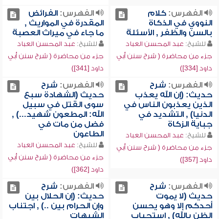
الفهرس:
كلام
الفهرس:
الفرائض
النووي في الذكاة
المقدرة في المواريث ,
بالسن والظفر , الأسئلة
ما جاء في ميراث العصبة
للشيخ:
عبد المحسن العباد
للشيخ:
عبد المحسن العباد
جزء من محاضرة ( شرح سنن أبي
جزء من محاضرة ( شرح سنن أبي
داود [334])
داود [341])
الفهرس:
شرح
الفهرس:
شرح
حديث: (إن الله يعذب
حديث (الشهادة سبع
الذين يعذبون الناس في
سوى القتل في سبيل
الدنيا) , التشديد في
الله: المطعون شهيد...) ,
جباية الزكاة
فضل من مات في
الطاعون
للشيخ:
عبد المحسن العباد
للشيخ:
عبد المحسن العباد
جزء من محاضرة ( شرح سنن أبي
جزء من محاضرة ( شرح سنن أبي
داود [357])
داود [362])
الفهرس:
شرح
الفهرس:
شرح
حديث (لا يموت
حديث: (إن الحلال بين
أحدكم إلا وهو يحسن
وإن الحرام بين ..) , اجتناب
الظن بالله) , استحباب
الشبهات