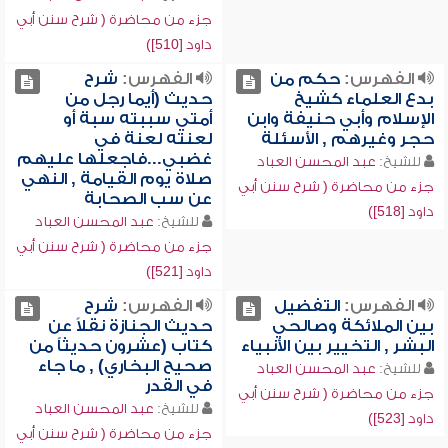
جزء من محاضرة ( شرح سنن أبي
داود [510])
الفهرس:
حكم من
الفهرس:
شرح
بدع العلماء كشيخ
حديث (أيما رجل من
الإسلام وأبي حنيفة وابن
أمتي سببته سبة أو
حجر وغيرهم , الأسئلة
لعنته لعنة في
غضبي...فاجعلها عليهم
للشيخ:
عبد المحسن العباد
صلاة يوم القيامة , النهي
جزء من محاضرة ( شرح سنن أبي
عن سب الصحابة
داود [518])
للشيخ:
عبد المحسن العباد
جزء من محاضرة ( شرح سنن أبي
داود [521])
الفهرس:
التفضيل
الفهرس:
شرح
بين الملائكة وصالحي
حديث الجنازة نقلاً عن
البشر , التخيير بين الأنبياء
كتاب (عشرون حديثاً من
صحيح البخاري) , ما جاء
للشيخ:
عبد المحسن العباد
في القدر
جزء من محاضرة ( شرح سنن أبي
للشيخ:
عبد المحسن العباد
داود [523])
جزء من محاضرة ( شرح سنن أبي