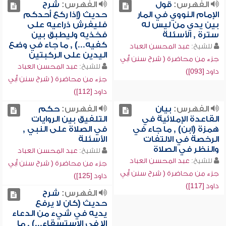
الفهرس:
قول
الفهرس:
شرح
الإمام النووي في المار
حديث (إذا ركع أحدكم
بين يدي من ليس له
فليفرش ذراعيه على
سترة , الأسئلة
فخذيه وليطبق بين
كفيه...) , ما جاء في وضع
للشيخ:
عبد المحسن العباد
اليدين على الركبتين
جزء من محاضرة ( شرح سنن أبي
للشيخ:
عبد المحسن العباد
داود [093])
جزء من محاضرة ( شرح سنن أبي
داود [112])
الفهرس:
بيان
الفهرس:
حكم
القاعدة الإملائية في
التلفيق بين الروايات
همزة (ابن) , ما جاء في
في الصلاة على النبي ,
الرخصة في الالتفات
الأسئلة
والنظر في الصلاة
للشيخ:
عبد المحسن العباد
للشيخ:
عبد المحسن العباد
جزء من محاضرة ( شرح سنن أبي
جزء من محاضرة ( شرح سنن أبي
داود [125])
داود [117])
الفهرس:
شرح
حديث (كان لا يرفع
يديه في شيء من الدعاء
إلا في الاستسقاء...) , ما