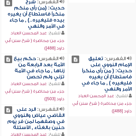
الفهرس:
شرح
حديث: (من رأى منكم
منكراً فاستطاع أن يغيره
بيده فليغيره..) , ما جاء
في الأمر والنهي
للشيخ:
عبد المحسن العباد
جزء من محاضرة ( شرح سنن أبي
داود [488])
الفهرس:
تعليق
الفهرس:
حكم بيع
الإمام النووي على
الأمة بعد الرابعة من
حديث: ( من رأى منكراً
زناها , ما جاء في الأمة
فاستطاع أن يغيره
تزني ولم تحصن
فليغيره ) , ما جاء في
للشيخ:
عبد المحسن العباد
الأمر والنهي
جزء من محاضرة ( شرح سنن أبي
للشيخ:
عبد المحسن العباد
داود [503])
جزء من محاضرة ( شرح سنن أبي
الفهرس:
الرد على
داود [488])
القاضي عياض والنووي
في وصفهما لمن فر يوم
حنين بالغثاء , الأسئلة
للشيخ:
عبد المحسن العباد