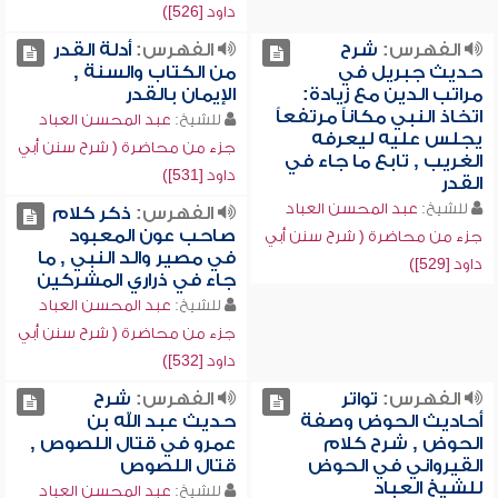
داود [526])
الفهرس:
شرح
الفهرس:
أدلة القدر
حديث جبريل في
من الكتاب والسنة ,
مراتب الدين مع زيادة:
الإيمان بالقدر
اتخاذ النبي مكاناً مرتفعاً
للشيخ:
عبد المحسن العباد
يجلس عليه ليعرفه
جزء من محاضرة ( شرح سنن أبي
الغريب , تابع ما جاء في
داود [531])
القدر
للشيخ:
عبد المحسن العباد
الفهرس:
ذكر كلام
صاحب عون المعبود
جزء من محاضرة ( شرح سنن أبي
في مصير والد النبي , ما
داود [529])
جاء في ذراري المشركين
للشيخ:
عبد المحسن العباد
جزء من محاضرة ( شرح سنن أبي
داود [532])
الفهرس:
تواتر
الفهرس:
شرح
أحاديث الحوض وصفة
حديث عبد الله بن
الحوض , شرح كلام
عمرو في قتال اللصوص ,
القيرواني في الحوض
قتال اللصوص
للشيخ العباد
للشيخ:
عبد المحسن العباد