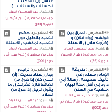
عباس (إن الله كتب
الحسنات والسيئات...)
للشيخ:
عبد المحسن العباد
جزء من محاضرة ( شرح الأربعين
النووية [33])
الفهرس:
الفرق بين
الفهرس:
حكم
قولهم (رواه فلان) و
التقيد بالدليل دون
(خرَّجه فلان) , الأسئلة
التقليد لمذهب , الأسئلة
للشيخ:
عبد المحسن العباد
للشيخ:
عبد المحسن العباد
جزء من محاضرة ( شرح الأربعين
جزء من محاضرة ( شرح سنن أبي
النووية [36])
داود [001])
الفهرس:
طريقة
الفهرس:
تراجم
الإمام مسلم في
رجال إسناد حديث: (أن
تأليف صحيحه , رسالة أبي
النبي كان إذا خرج من
داود إلى أهل مكة لبيان
الغائط قال: غفرانك) , ما
منهجه في السنن
يقول الرجل إذا خرج من
الخلاء
للشيخ:
عبد المحسن العباد
للشيخ:
عبد المحسن العباد
جزء من محاضرة ( شرح سنن أبي
جزء من محاضرة ( شرح سنن أبي
داود [002])