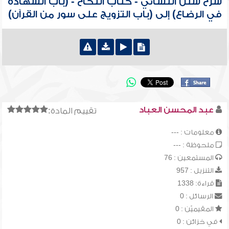
شرح سنن النسائي - كتاب النكاح - (باب الشهادة
في الرضاع) إلى (باب التزويج على سور من القرآن)
عبد المحسن العباد
تقييم المادة:
معلومات : ---
ملحوظة : ---
المستمعين : 76
التنزيل : 957
قراءة: 1338
الرسائل : 0
المقيميّن : 0
في خزائن : 0