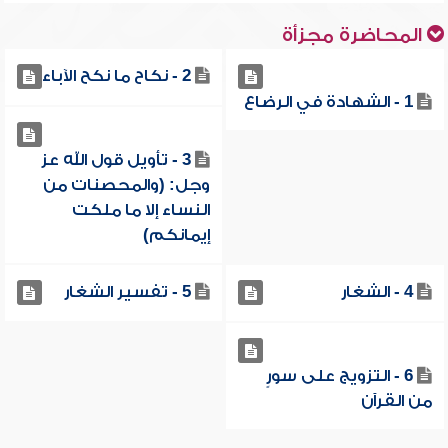
المحاضرة مجزأة
2 - نكاح ما نكح الآباء
1 - الشهادة في الرضاع
3 - تأويل قول الله عز
وجل: (والمحصنات من
النساء إلا ما ملكت
إيمانكم)
4 - الشغار
5 - تفسير الشغار
6 - التزويج على سورٍ
من القرآن