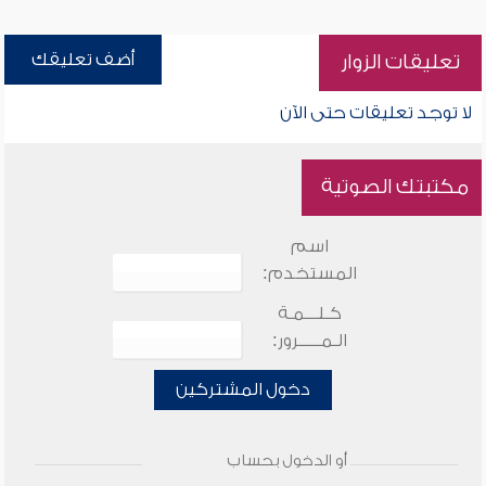
أضف تعليقك
تعليقات الزوار
لا توجد تعليقات حتى الآن
مكتبتك الصوتية
اسم
المستخدم:
كـلـــمـة
الـمـــــرور:
دخول المشتركين
أو الدخول بحساب