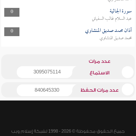
سورة الجاثية
0
عبد السلام غالب السفياني
أذان محمد صديق المنشاوي
0
محمد صديق المنشاوي
عدد مرات
3095075114
الاستماع
عدد مرات الحفظ
840645330
جميع الحقوق محفوظة © 2026 - 1998 لشبكة إسلام ويب