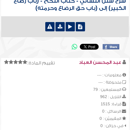
شرح سنن النسائي - كتاب النّكاح - (باب رضاع
الكبير) إلى (باب حق الرضاع وحرمته)
عبد المحسن العباد
تقييم المادة:
معلومات : ---
ملحوظة : ---
المستمعين : 79
التنزيل : 962
قراءة: 1515
الرسائل : 0
المقيميّن : 0
في خزائن : 0