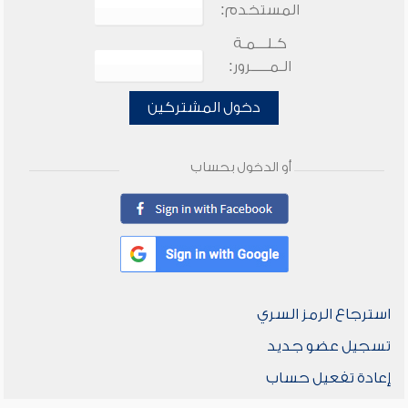
المستخدم:
كـلـــمـة
الـمـــــرور:
دخول المشتركين
أو الدخول بحساب
استرجاع الرمز السري
تسجيل عضو جديد
إعادة تفعيل حساب