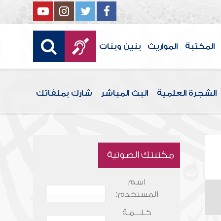
المكتبة
المواريث
بنين وبنات
الشجرة العلمية
البث المباشر
شارك بملفاتك
مكتبتك الصوتية
اسم
المستخدم:
كـلـــمـة