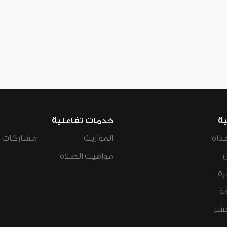
ية
خدمات تفاعلية
داة
المواريث
مشاركات ال
مواقيت الصلاة
رة
ة
عشر