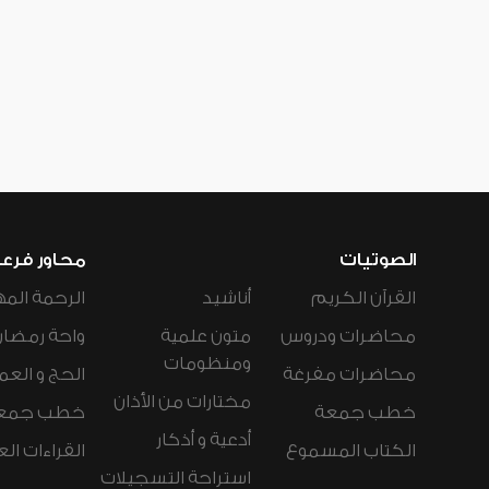
الصوتيات
محاور فرع
القرآن الكريم
أناشيد
الرحمة المه
محاضرات ودروس
متون علمية
واحة رمضان
ومنظومات
محاضرات مفرغة
الحج و العم
مختارات من الأذان
خطب جمعة
خطب جمع
أدعية و أذكار
الكتاب المسموع
القراءات ال
استراحة التسجيلات