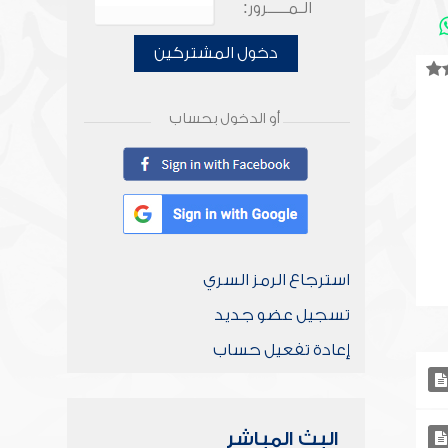
الـمـــــرور:
دخول المشتركين
أو الدخول بحساب
استرجاع الرمز السري
تسجيل عضو جديد
إعادة تفعيل حساب
البث المباشر