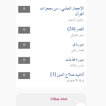
الإعجاز العلمي...من معجزات
0
القرآن
زغلول النجار
القدر (24)
0
سفر الحوالي
سورة ق
0
محمد ركابي
سورة فصّلت
0
ياسر سلامة
أناشيد صلاح الدين [3]
0
فرقة الاعتصام
عدد مرات