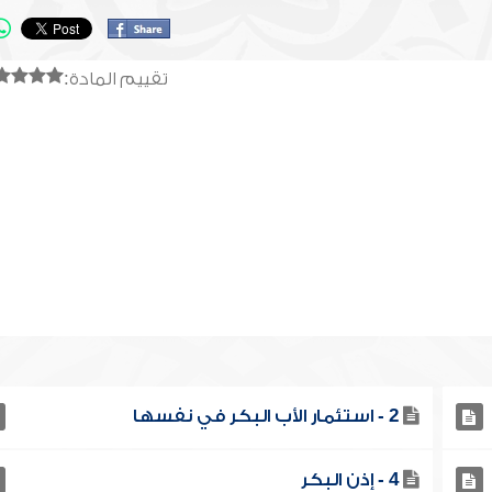
تقييم المادة:
2 - استئمار الأب البكر في نفسها
4 - إذن البكر