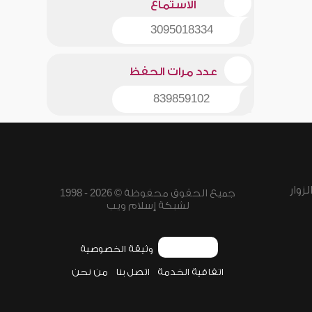
الاستماع
3095018334
عدد مرات الحفظ
839859102
زوار
جميع الحقوق محفوظة © 2026 - 1998
لشبكة إسلام ويب
وثيقة الخصوصية
اتفاقية الخدمة
اتصل بنا
من نحن