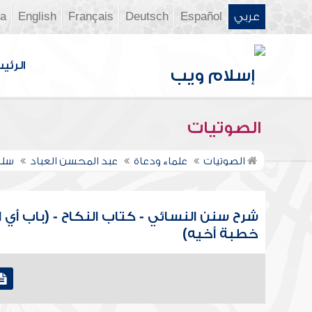
عربي
Español
Deutsch
Français
English
ia
الرئي
الصوتيات
الصوتيات
علماء ودعاة
عبد المحسن العباد
سلس
شرح سنن النسائي - كتاب النكاح - (باب أي 
خطبة أخيه)