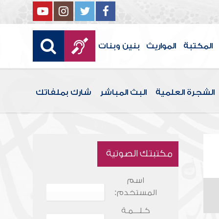
المكتبة
المواريث
بنين وبنات
الشجرة العلمية
البث المباشر
شارك بملفاتك
مكتبتك الصوتية
اسم
المستخدم:
كـلـــمـة