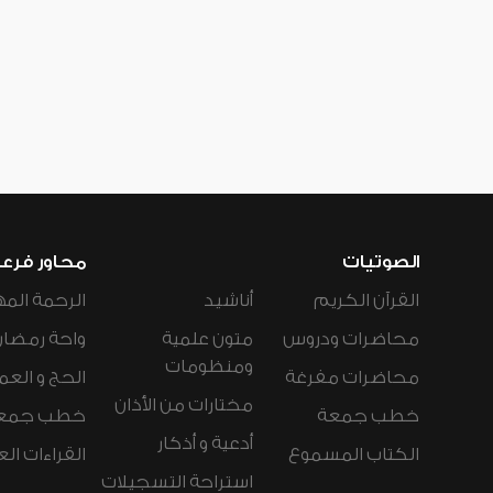
الصوتيات
محاور فرع
القرآن الكريم
أناشيد
الرحمة المه
محاضرات ودروس
متون علمية
واحة رمضان
ومنظومات
محاضرات مفرغة
الحج و العم
مختارات من الأذان
خطب جمعة
خطب جمع
أدعية و أذكار
الكتاب المسموع
القراءات ال
استراحة التسجيلات