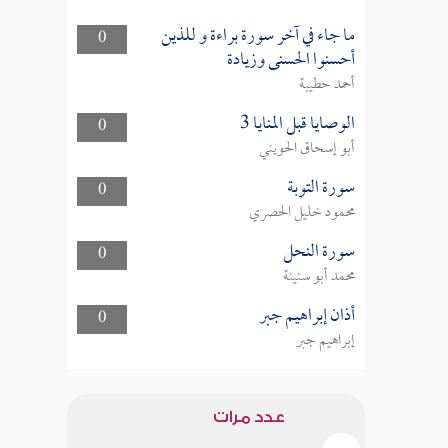
ما جاء في آخر سورة براءة و للذين
0
أحسنوا الحسنى وزيادة
أحمد حطيبة
الوصايا قبل المنايا 3
0
أبو إسحاق الحويني
سورة التوبة
0
محمود خليل الحصري
سورة النحل
0
محمد أبو سنينة
أذان إبراهيم جبر
0
إبراهيم جبر
عدد مرات