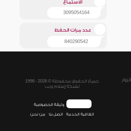
الاستماع
3095054164
عدد مرات الحفظ
840290542
زوار
جميع الحقوق محفوظة © 2026 - 1998
لشبكة إسلام ويب
وثيقة الخصوصية
اتفاقية الخدمة
اتصل بنا
من نحن