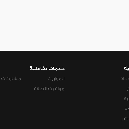
ية
خدمات تفاعلية
داة
المواريث
مشاركات ال
مواقيت الصلاة
رة
ة
عشر