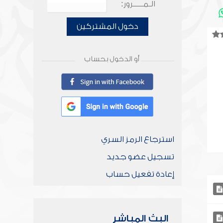
الـمـــــرور:
دخول المشتركين
أو الدخول بحساب
استرجاع الرمز السري
تسجيل عضو جديد
إعادة تفعيل حساب
البث المباشر