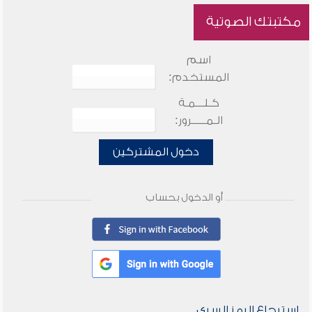
مكتبتك الصوتية
اسم
المستخدم:
كـلـــمـة
الـمـــــرور:
دخول المشتركين
أو الدخول بحساب
استرجاع الرمز السري