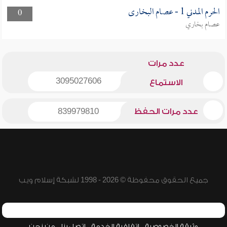
الحرم المدني 1 - عصام البخارى
0
عصام بخاري
عدد مرات
3095027606
الاستماع
عدد مرات الحفظ
839979810
جميع الحقوق محفوظة © 2026 - 1998 لشبكة إسلام ويب
وثيقة الخصوصية
اتفاقية الخدمة
اتصل بنا
من نحن