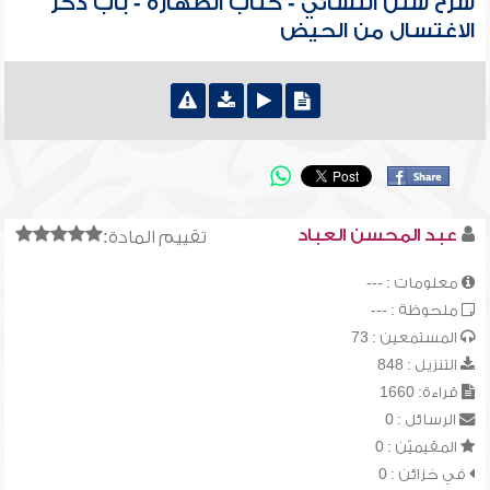
شرح سنن النسائي - كتاب الطهارة - باب ذكر
الاغتسال من الحيض
عبد المحسن العباد
تقييم المادة:
معلومات : ---
ملحوظة : ---
المستمعين : 73
التنزيل : 848
قراءة: 1660
الرسائل : 0
المقيميّن : 0
في خزائن : 0