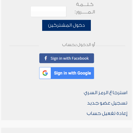
كـلـــمـة
الـمـــــرور:
دخول المشتركين
أو الدخول بحساب
استرجاع الرمز السري
تسجيل عضو جديد
إعادة تفعيل حساب