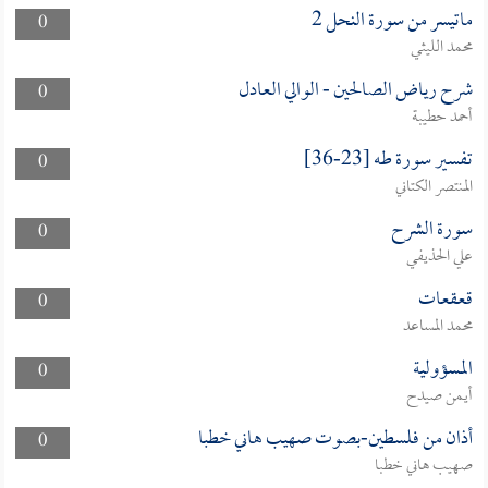
ماتيسر من سورة النحل 2
0
محمد الليثي
شرح رياض الصالحين - الوالي العادل
0
أحمد حطيبة
تفسير سورة طه [23-36]
0
المنتصر الكتاني
سورة الشرح
0
علي الحذيفي
قعقعات
0
محمد المساعد
المسؤولية
0
أيمن صيدح
أذان من فلسطين-بصوت صهيب هاني خطبا
0
صهيب هاني خطبا