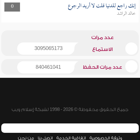
إنك راجع للدنيا قلت لا أريد الرجوع
0
خالد الراشد
عدد مرات
3095065173
الاستماع
عدد مرات الحفظ
840461041
جميع الحقوق محفوظة © 2026 - 1998 لشبكة إسلام ويب
وثيقة الخصوصية
اتفاقية الخدمة
اتصل بنا
من نحن