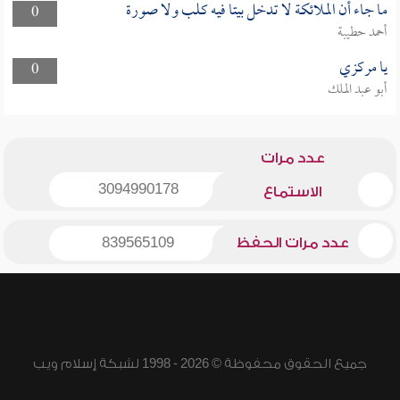
ما جاء أن الملائكة لا تدخل بيتا فيه كلب ولا صورة
0
أحمد حطيبة
يا مركزي
0
أبو عبد الملك
عدد مرات
3094990178
الاستماع
عدد مرات الحفظ
839565109
جميع الحقوق محفوظة © 2026 - 1998 لشبكة إسلام ويب