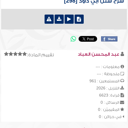
شرح سنن أبي داود [298]
عبد المحسن العباد
تقييم المادة:
معلومات : ---
ملحوظة : ---
المستمعين : 961
التنزيل : 2026
قراءة: 6623
الرسائل : 0
المقيميّن : 0
في خزائن : 0