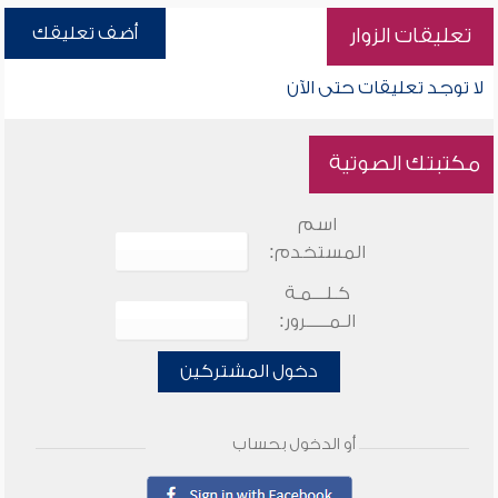
أضف تعليقك
تعليقات الزوار
لا توجد تعليقات حتى الآن
مكتبتك الصوتية
اسم
المستخدم:
كـلـــمـة
الـمـــــرور:
دخول المشتركين
أو الدخول بحساب