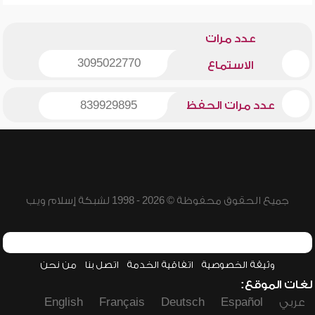
عدد مرات
3095022770
الاستماع
عدد مرات الحفظ
839929895
جميع الحقوق محفوظة © 2026 - 1998 لشبكة إسلام ويب
وثيقة الخصوصية
اتفاقية الخدمة
اتصل بنا
من نحن
لغات الموقع:
عربي
Español
Deutsch
Français
English