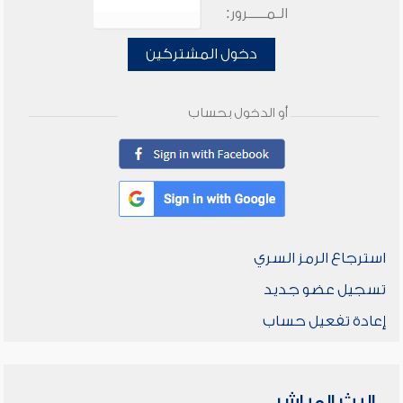
الـمـــــرور:
دخول المشتركين
أو الدخول بحساب
استرجاع الرمز السري
تسجيل عضو جديد
إعادة تفعيل حساب
البث المباشر