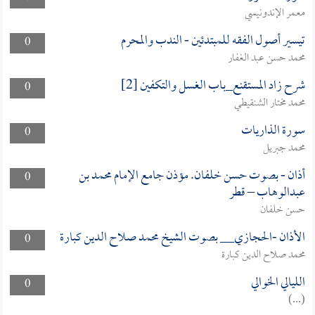
معمر الإندونيسي
تيسير أصول الفقه للمبتدئين - الندب والمحرم
0
محمد حسن عبد الغفار
شرح زاد المستقنع_باب الغسل والتكفين [2]
0
محمد مختار الشنقيطي
سورة الذاريات
0
محمد جبريل
أذان - بصوت حسن خلفان. مؤذن جامع الإمام محمد بن
0
عبدالوهاب – قطر
حسن خلفان
الأذان -الحجازي__ بصوت الشيخ محمد صلاح الدين كبارة
0
محمد صلاح الدين كبارة
الليالي الخوالي
0
(...)