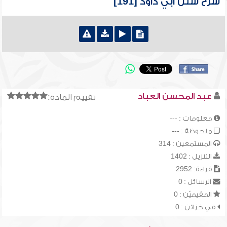
شرح سنن أبي داود [191]
عبد المحسن العباد
تقييم المادة:
معلومات : ---
ملحوظة : ---
المستمعين : 314
التنزيل : 1402
قراءة: 2952
الرسائل : 0
المقيميّن : 0
في خزائن : 0