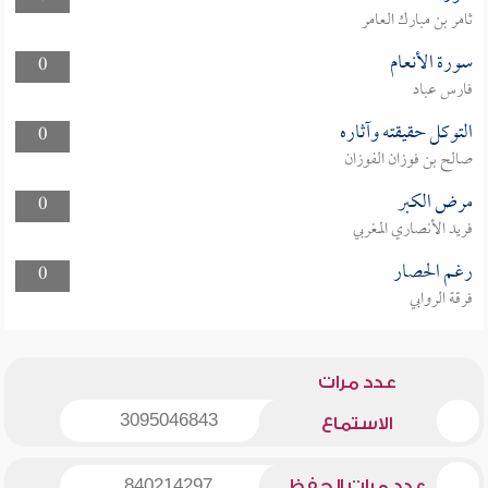
ثامر بن مبارك العامر
سورة الأنعام
0
فارس عباد
التوكل حقيقته وآثاره
0
صالح بن فوزان الفوزان
مرض الكبر
0
فريد الأنصاري المغربي
رغم الحصار
0
فرقة الروابي
عدد مرات
3095046843
الاستماع
عدد مرات الحفظ
840214297