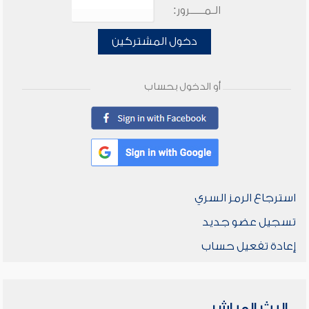
الـمـــــرور:
دخول المشتركين
أو الدخول بحساب
استرجاع الرمز السري
تسجيل عضو جديد
إعادة تفعيل حساب
البث المباشر