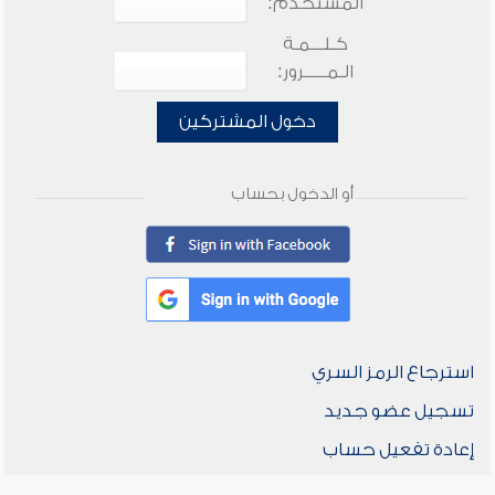
المستخدم:
كـلـــمـة
الـمـــــرور:
دخول المشتركين
أو الدخول بحساب
استرجاع الرمز السري
تسجيل عضو جديد
إعادة تفعيل حساب