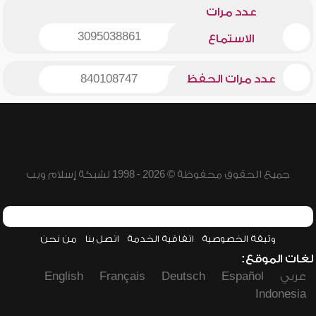
عدد مرات
3095038861
الاستماع
عدد مرات الحفظ
840108747
جميع الحقوق محفوظة © 2026 - 1998 لشبكة إسلام ويب
وثيقة الخصوصية
اتفاقية الخدمة
اتصل بنا
من نحن
لغات الموقع:
عربي
Español
Deutsch
Français
English
Indonesia