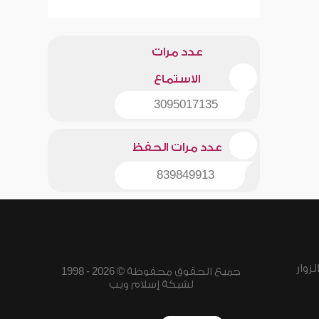
عدد مرات
الاستماع
3095017135
عدد مرات الحفظ
839849913
زوار
جميع الحقوق محفوظة © 2026 - 1998
لشبكة إسلام ويب