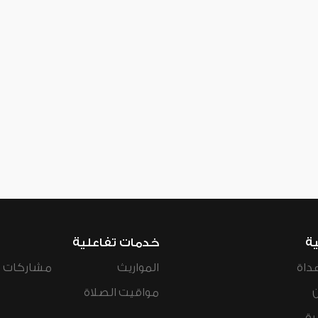
ية
خدمات تفاعلية
داة
المواريث
مشاركات ال
مواقيت الصلاة
رة