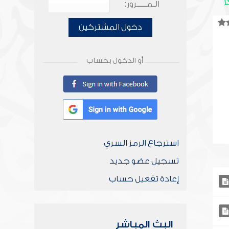
الـمـــــرور:
دخول المشتركين
أو الدخول بحساب
استرجاع الرمز السري
تسجيل عضو جديد
إعادة تفعيل حساب
البث المباشر