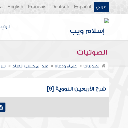
عربي
Español
Deutsch
Français
English
ia
الرئي
الصوتيات
الصوتيات
علماء ودعاة
عبد المحسن العباد
شرح 
شرح الأربعين النووية [9]