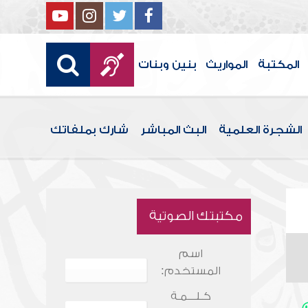
المكتبة
المواريث
بنين وبنات
الشجرة العلمية
البث المباشر
شارك بملفاتك
مكتبتك الصوتية
اسم
المستخدم:
كـلـــمـة