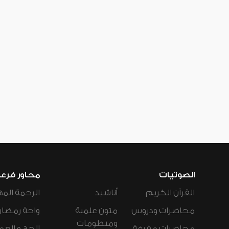
الصوتيات
محاور فرع
القرآن الكريم
أناشيد
الرحمة المه
محاضرات ودروس
متون علمية
واحة رمضان
ومنظومات
محاضرات مفرغة
الحج و العم