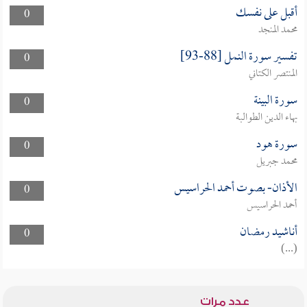
أقبل على نفسك
0
محمد المنجد
تفسير سورة النمل [88-93]
0
المنتصر الكتاني
سورة البينة
0
بهاء الدين الطوالبة
سورة هود
0
محمد جبريل
الأذان- بصوت أحمد الحراسيس
0
أحمد الحراسيس
أناشيد رمضان
0
(...)
عدد مرات