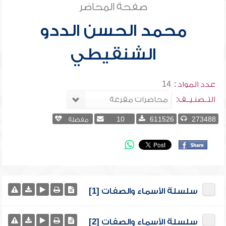
صفحة المحاضر
محمد الحسن الددو
الشنقيطي
عدد المواد :
14
التــصنـيــف:
273488
611526
10
مفضلة
سلسلة الأسماء والصفات [1]
سلسلة الأسماء والصفات [2]