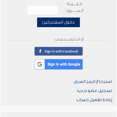
كـلـــمـة
الـمـــــرور:
دخول المشتركين
أو الدخول بحساب
استرجاع الرمز السري
تسجيل عضو جديد
إعادة تفعيل حساب