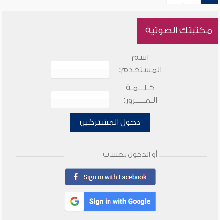
مكتبتك الصوتية
اسم
المستخدم:
كـلـــمـة
الـمـــــرور:
دخول المشتركين
أو الدخول بحساب