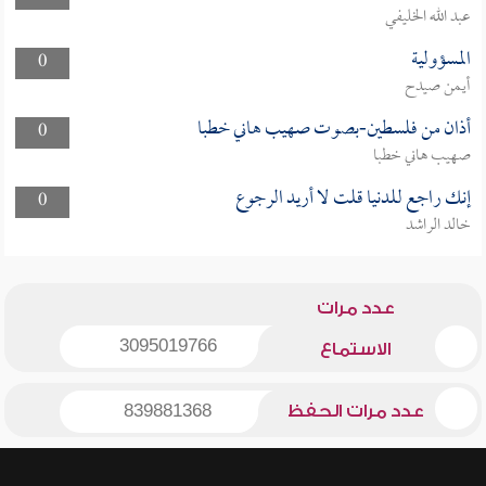
عبد الله الخليفي
المسؤولية
0
أيمن صيدح
أذان من فلسطين-بصوت صهيب هاني خطبا
0
صهيب هاني خطبا
إنك راجع للدنيا قلت لا أريد الرجوع
0
خالد الراشد
عدد مرات
3095019766
الاستماع
عدد مرات الحفظ
839881368