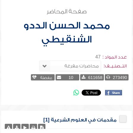
صفحة المحاضر
محمد الحسن الددو
الشنقيطي
عدد المواد :
47
التــصنـيــف:
273490
611658
10
مفضلة
مقدمات في العلوم الشرعية [1]