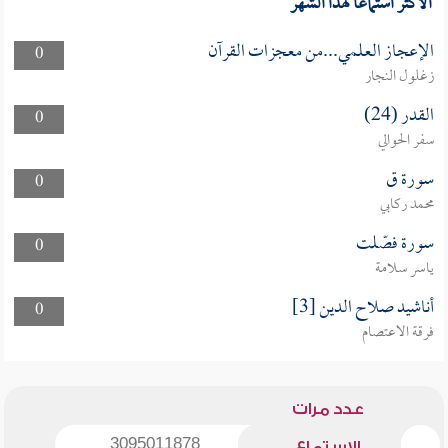
الأكثر استماعا لهذا الشهر
الإعجاز العلمي...من معجزات القرآن
0
زغلول النجار
القدر (24)
0
سفر الحوالي
سورة ق
0
محمد ركابي
سورة فصّلت
0
ياسر سلامة
أناشيد صلاح الدين [3]
0
فرقة الاعتصام
عدد مرات
3095011878
الاستماع