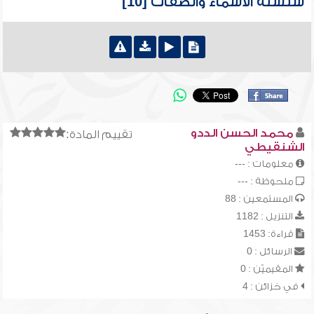
سلسلة الأسماء والصفات [10]
محمد الحسن الددو
تقييم المادة:
الشنقيطي
معلومات : ---
ملحوظة : ---
المستمعين : 88
التنزيل : 1182
قراءة: 1453
الرسائل : 0
المقيميّن : 0
في خزائن : 4