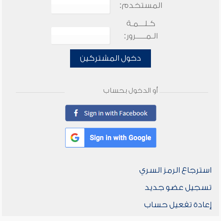
المستخدم:
كـلـــمـة
الـمـــــرور:
دخول المشتركين
أو الدخول بحساب
استرجاع الرمز السري
تسجيل عضو جديد
إعادة تفعيل حساب