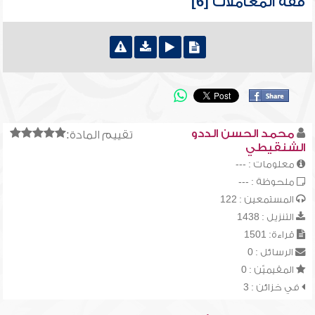
فقه المعاملات [6]
محمد الحسن الددو
تقييم المادة:
الشنقيطي
معلومات : ---
ملحوظة : ---
المستمعين : 122
التنزيل : 1438
قراءة: 1501
الرسائل : 0
المقيميّن : 0
في خزائن : 3