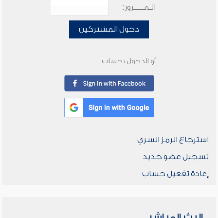
الـمـــــرور:
دخول المشتركين
أو الدخول بحساب
استرجاع الرمز السري
تسجيل عضو جديد
إعادة تفعيل حساب
البث المباشر