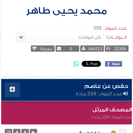
محمد يحيى طاهر
عدد المواد:
558
الــروايـــات:
22308
444213
0
مفضلة
حفص عن عاصم
عدد المواد: 216 مادة
المصحف المرتّل
عدد المواد: 114 مادة