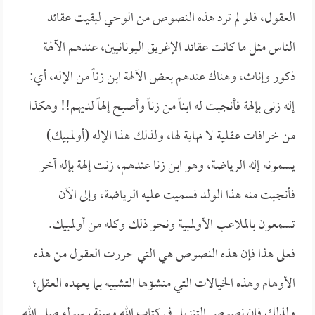
العقول، فلو لم ترد هذه النصوص من الوحي لبقيت عقائد
الناس مثل ما كانت عقائد الإغريق اليونانيين، عندهم الآلهة
ذكور وإناث، وهناك عندهم بعض الآلهة ابن زناً من الإله، أي:
إله زنى بإلهة فأنجبت له ابناً من زناً وأصبح إلهاً لديهم!! وهكذا
من خرافات عقلية لا نهاية لها، ولذلك هذا الإله (أولمبيك)
يسمونه إله الرياضة، وهو ابن زنا عندهم، زنت إلهة بإله آخر
فأنجبت منه هذا الولد فسميت عليه الرياضة، وإلى الآن
تسمعون بالملاعب الأولمبية ونحو ذلك وكله من أولمبيك.
فعلى هذا فإن هذه النصوص هي التي حررت العقول من هذه
الأوهام وهذه الخيالات التي منشؤها التشبيه بما يعهده العقل؛
ولذلك فإن نصوص التنزيل في كتاب الله وسنة رسوله صلى الله