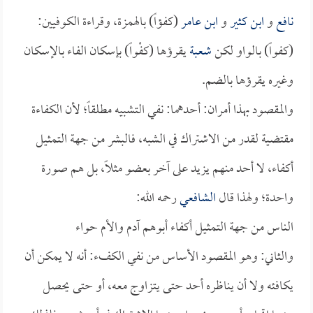
نافع
و
ابن كثير
و
ابن عامر
(كفؤاً) بالهمزة، وقراءة الكوفيين:
(كفواً) بالواو لكن
شعبة
يقرؤها (كفْواً) بإسكان الفاء بالإسكان
وغيره يقرؤها بالضم.
والمقصود بهذا أمران: أحدهما: نفي التشبيه مطلقاً؛ لأن الكفاءة
مقتضية لقدر من الاشتراك في الشبه، فالبشر من جهة التمثيل
أكفاء، لا أحد منهم يزيد على آخر بعضو مثلاً، بل هم صورة
واحدة؛ ولهذا قال
الشافعي
رحمه الله:
الناس من جهة التمثيل أكفاء أبوهم آدم والأم حواء
والثاني: وهو المقصود الأساس من نفي الكفء: أنه لا يمكن أن
يكافئه ولا أن يناظره أحد حتى يتزاوج معه، أو حتى يحصل