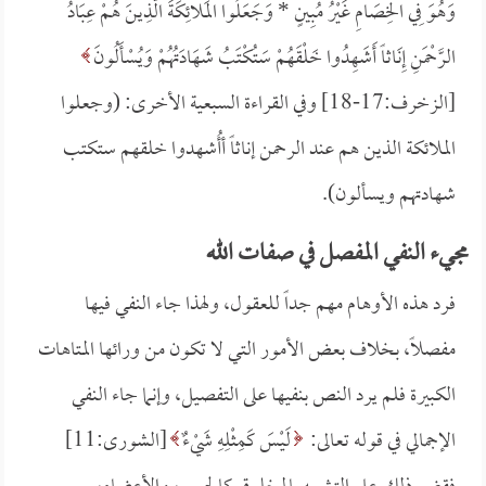
وَهُوَ فِي الْخِصَامِ غَيْرُ مُبِينٍ *
وَجَعَلُوا الْمَلائِكَةَ الَّذِينَ هُمْ عِبَادُ
الرَّحْمَنِ إِنَاثاً أَشَهِدُوا خَلْقَهُمْ سَتُكْتَبُ شَهَادَتُهُمْ وَيُسْأَلُونَ
[الزخرف:17-18] وفي القراءة السبعية الأخرى: (وجعلوا
الملائكة الذين هم عند الرحمن إناثاً أأُشهدوا خلقهم ستكتب
شهادتهم ويسألون).
مجيء النفي المفصل في صفات الله
فرد هذه الأوهام مهم جداً للعقول، ولهذا جاء النفي فيها
مفصلاً، بخلاف بعض الأمور التي لا تكون من ورائها المتاهات
الكبيرة فلم يرد النص بنفيها على التفصيل، وإنما جاء النفي
الإجمالي في قوله تعالى:
لَيْسَ كَمِثْلِهِ شَيْءٌ
[الشورى:11]