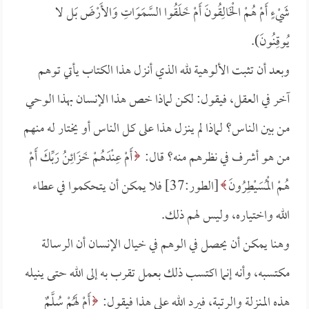
شَيْءٍ أَمْ هُمْ الْخَالِقُونَ أَمْ خَلَقُوا السَّمَوَاتِ وَالأَرْضَ بَل لا
يُوقِنُونَ).
وبعد أن تثبت الألوهية لله الذي أنزل هذا الكتاب يأتي توهم
آخر في العقل، فيقول: لكن لماذا خص هذا الإنسان بهذا الوحي
من بين الناس؟ لماذا لم ينزل هذا على كل الناس أو يختار له منهم
من هو أشرف في نظرهم منه؟ قال:
أَمْ عِنْدَهُمْ خَزَائِنُ رَبِّكَ أَمْ
هُمْ الْمُسَيْطِرُونَ
[الطور:37] فلا يمكن أن يتحكموا في عطاء
الله واختياره، وليس لهم ذلك.
وهنا يمكن أن يحصل في الوهم في خيال الإنسان أن الرسالة
مكتسبه، وأنه إنما اكتسب ذلك بعمل تقرب به إلى الله حتى ينيله
هذه المنزلة والرتبة، فيرد الله على هذا فيقول:
أَمْ لَهُمْ سُلَّمٌ