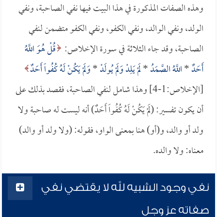
وهذه الصفات المذكورة في هذا البيت فيها نفي الصاحبة، ونفي
الولد، ونفي الوالد، ونفي الكفو، ونفي الكفو متضمن لنفي
الصاحبة، وقد جاء الثلاثة في سورة الإخلاص:
قُلْ هُوَ اللَّهُ
أَحَدٌ
*
اللَّهُ الصَّمَدُ
*
لَمْ يَلِدْ وَلَمْ يُولَدْ
*
وَلَمْ يَكُنْ لَهُ كُفُواً أَحَدٌ
[الإخلاص:1-4] وهذا شامل لنفي الصاحبة، فقصد بذلك على
أن يكون تفسير: (لَمْ يَكُنْ لَهُ كُفُواً أَحَدٌ) أنه ليست له صاحبة ولا
ولد أو والد، و(أو) هنا بمعنى الواو، فقوله: (ولا ولد أو والد)
معناه: ولا والده.
نفي وجود الشبيه لله لا يقتضي نفي
صفاته عز وجل