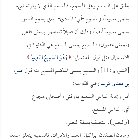
يطلق على السامع وعلى المسمع، فالسامع الذي لا يفوته شيء
يسمى سميعاً، والمسمِع -أي: المنادي- الذي يسمع الناس
يسمى سميعاً أيضاً، وذلك أن فعيلاً تستعمل بمعنى فاعل
وبمعنى مفعول، فالسميع بمعنى السامع هي الكثيرة في
الاستعمال مثل قول الله تعالى:
وَهُوَ السَّمِيعُ البَصِيرُ
[الشورى:11] والسميع بمعنى المتكلم المسمع منه قول
عمرو
بن معدي كرب
رضي الله عنه:
أمن ريحانة الداعي السميع يؤرقني وأصحابي هجوع
أي: الداعي المسمع.
(والبصير): المتصف بصفة البصر.
وهاتان الصفتان بهما كمال العلم والإدراك، فالسميع يتعلق سمعه