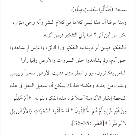
بعدها: (فَلْيَأْتُوا بِحَدِيثٍ مِثْلِهِ).
وهنا عرفنا أن هذا ليس كلاماً من كلام البشر وأنه وحي منزل،
لكن من أين أتى؟ هنا يأتي التفكير فيمن أنزله.
فالتفكير فيمن أنزله بدايته التفكير في الخالق، والناس لم يشاهدوا
خلق آدم، ولم يشاهدوا خلق السماوات والأرض وإنما رأوا
الناس يتكاثرون، وراو المطر ينزل فتنبت الأرض شجراً وييبس
وينبت من جديد وهكذا؛ فلذلك يمكن أن يتخيل العقل في هذه
اللحظة إنكار الألوهية أصلاً فرد هذه الفكرة بقوله:
أَمْ خُلِقُوا
مِنْ غَيْرِ شَيْءٍ أَمْ هُمْ الْخَالِقُونَ *
أَمْ خَلَقُوا السَّمَوَاتِ وَالأَرْضَ بَل
لا يُوقِنُونَ
[الطور:35-36].