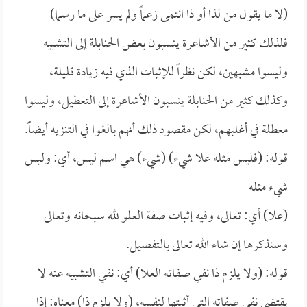
(لا ما يقول من لذا أو ذا انتمى زعماً ولم يسر على ما رسما)
فلذلك كثير من الأشاعرة ينسبون بعض الحنابلة إلى التشبيه
وليسوا مشبهين، لكن نظراً للإثبات الذي فيه زيادة قليلة،
وكذلك كثير من الحنابلة ينسبون الأشاعرة إلى التعطيل، وليسوا
معطلة في أغلبهم، لكن مقصود ذلك أنهم بالغوا في التنزيه أيضاًَ.
قوله: (فليس مثله علا شيء) (شيء) هي اسم ليس، أي: وليس
شيء مثله
(علا) أي: تعالى، وفيه إثبات صفة العلو لله سبحانه وتعالى
وسنذكرها إن شاء الله تعالى بالتفصيل.
قوله: (ولا يلزم ذا نفي صفاته العلا) أي: نفي التشبيه عنه لا
يقتضي نفي صفاته التي أثبتها لنفسه، (ولا يلزم ذا) معناه: إذا