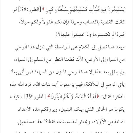
يَسْتَمِعُونَ فِيهِ فَلْيَأْتِ مُسْتَمِعُهُمْ بِسُلْطَانٍ مُبِينٍ
[الطور:38] لو
كانت القضية باكتساب وحيلة فإن لكم عقولاً ولكم حيلاً،
فلماذا لم تكتسبوها ولم تحصلوا عليها؟!
وبعد هذا نصل إلى الكلام على الواسطة التي تنزل هذا الوحي
من السماء إلى الأرض؛ لأننا قطعنا النظر عن السلم إلى السماء،
ولم ينقل بعد هذا إلا هذا الوحي المنزل من السماء؛ فمن أتى به؟
يأتي الوهم في الملائكة، فهم يزعمون أنهم بنات الله، فرد الله هذه
الفكرة فقال:
أَمْ لَهُ الْبَنَاتُ وَلَكُمْ الْبَنُونَ
[الطور:39] ، كيف
يكون هو الخالق الذي يهبكم البنيين، ويرزقكم هذه الأعداد
الهائلة من الأولاد، ويختار لنفسه بنات فقط؟! هذا مستحيل.