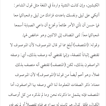
الكبشين، وإن كانت التثنية واردةً في اللغة مثل قول الشاعر:
أتبكي على ليلى ونفسك باعدت فزادك من ليلى وشعباكما معا
فما حسن أن تأتي الأمر طائعاً وتجزع أن داعي الصبابة أسمعا
شعباكما معاً: ثنى المضاف إلى الاثنين وهو خافض لهما.
وقوله: (المتصف) أبلغ مما لو قال الموصوف؛ لأن الموصوف لا
تقتضي إثباتاً للصفة، وإنما تقتضي أنه وصف بذلك، أي: وصفه
الواصفون بذلك، لكن (المتصف) تقتضي أنه متصف بذلك
فعلاً، وهو أعم أيضاً من قولنا (الموصوف)؛ لأن الموصوف
معناه: ذكر الصفات المعلومة لنا التي وصفه بها الواصفون، أما
المتصف فإنه يشمل ما ذكرناه نحن وما لم نذكره من كل أوصاف
الكمال، فكل كمال هو ثابت له سواء عرفناه تفصيلاً أو لم نعرفه،