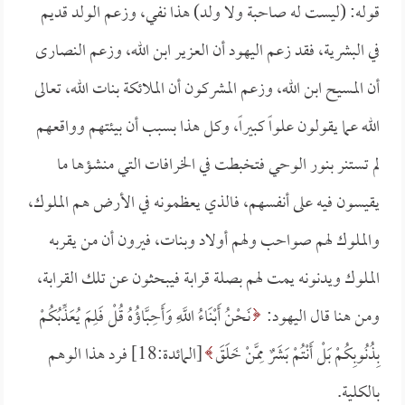
قوله: (ليست له صاحبة ولا ولد) هذا نفي، وزعم الولد قديم
في البشرية، فقد زعم اليهود أن العزير ابن الله، وزعم النصارى
أن المسيح ابن الله، وزعم المشركون أن الملائكة بنات الله، تعالى
الله عما يقولون علواً كبيراً، وكل هذا بسبب أن بيئتهم وواقعهم
لم تستنر بنور الوحي فتخبطت في الخرافات التي منشؤها ما
يقيسون فيه على أنفسهم، فالذي يعظمونه في الأرض هم الملوك،
والملوك لهم صواحب ولهم أولاد وبنات، فيرون أن من يقربه
الملوك ويدنونه يمت لهم بصلة قرابة فيبحثون عن تلك القرابة،
ومن هنا قال اليهود:
نَحْنُ أَبْنَاءُ اللَّهِ وَأَحِبَّاؤُهُ قُلْ فَلِمَ يُعَذِّبُكُمْ
بِذُنُوبِكُمْ بَلْ أَنْتُمْ بَشَرٌ مِمَّنْ خَلَقَ
[المائدة:18] فرد هذا الوهم
بالكلية.