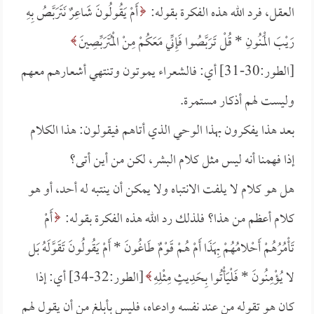
العقل، فرد الله هذه الفكرة بقوله:
أَمْ يَقُولُونَ شَاعِرٌ نَتَرَبَّصُ بِهِ
رَيْبَ الْمَنُونِ *
قُلْ تَرَبَّصُوا فَإِنِّي مَعَكُمْ مِنْ الْمُتَرَبِّصِينَ
[الطور:30-31] أي: فالشعراء يموتون وتنتهي أشعارهم معهم
وليست لهم أذكار مستمرة.
بعد هذا يفكرون بهذا الوحي الذي أتاهم فيقولون: هذا الكلام
إذا فهمنا أنه ليس مثل كلام البشر، لكن من أين أتى؟
هل هو كلام لا يلفت الانتباه ولا يمكن أن ينتبه له أحد، أو هو
كلام أعظم من هذا؟ فلذلك رد الله هذه الفكرة بقوله:
أَمْ
تَأْمُرُهُمْ أَحْلامُهُمْ بِهَذَا أَمْ هُمْ قَوْمٌ طَاغُونَ *
أَمْ يَقُولُونَ تَقَوَّلَهُ بَل
لا يُؤْمِنُونَ *
فَلْيَأْتُوا بِحَدِيثٍ مِثْلِهِ
[الطور:32-34] أي: إذا
كان هو تقوله من عند نفسه وادعاه، فليس بأبلغ من أن يقول لهم