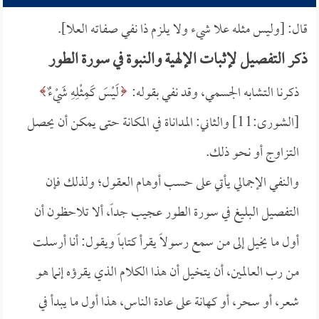
قال: [وليس مثله علا شيء ولا يلزم ذا نفي صفاته العلا].
ذكر التفصيل لإثبات الإلهية والنبوة في سورة الطور
ذكرنا التشابه الجسمي، وقد نفي بقوله:
لَيْسَ كَمِثْلِهِ شَيْءٌ
[الشورى:11] والثاني: المداناة في المكانة حتى يمكن أن يحصل
التزاوج أو نحو ذلك.
والنفي الإجمالي يأتي على حسب أوهام العقول؛ ولذلك فإن
التفصيل البليغ في سورة الطور عجيب جداً، ألا تلاحظون أن
أول ما يخيل إلى من سمع رسولاً يقرأ كتاباً ويقول: أنا أرسلت
من رب العالمين، أن يتخيل أن هذا الكلام الذي يقرؤه إنما هو
شعر، أو سحر، أو كهانة على عادة الناس، هذا أول ما يبدأ في