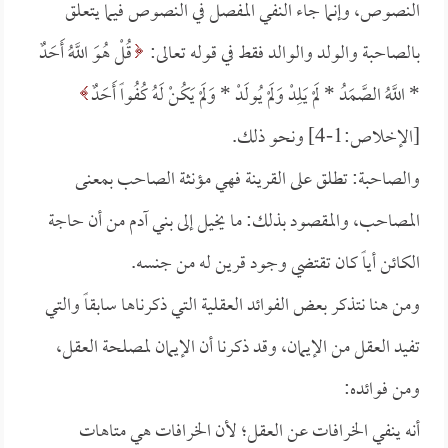
النصوص، وإنما جاء النفي المفصل في النصوص فيما يتعلق
بالصاحبة والولد والوالد فقط في قوله تعالى:
قُلْ هُوَ اللَّهُ أَحَدٌ
*
اللَّهُ الصَّمَدُ *
لَمْ يَلِدْ وَلَمْ يُولَدْ *
وَلَمْ يَكُنْ لَهُ كُفُواً أَحَدٌ
[الإخلاص:1-4] ونحو ذلك.
والصاحبة: تطلق على القرينة فهي مؤنثة الصاحب بمعنى
المصاحب، والمقصود بذلك: ما يخيل إلى بني آدم من أن حاجة
الكائن أياً كان تقتضي وجود قرين له من جنسه.
ومن هنا نتذكر بعض الفوائد العقلية التي ذكرناها سابقاً والتي
تفيد العقل من الإيمان، وقد ذكرنا أن الإيمان لمصلحة العقل،
ومن فوائده:
أنه ينفي الخرافات عن العقل؛ لأن الخرافات هي متاهات