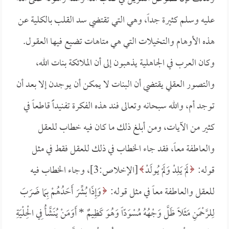
عليه وسلم كثيرة جداً، وهي التي تقتضي سد القلب بالكلية عن
هذه الأوهام والتخيلات التي هي متاهات تضيع فيها العقول.
وكان العرب في الجاهلية يذهبون إلى أن الملائكة بنات الله،
والتصور العقلي يقتضي أن البنات لا يمكن أن يوجدن إلا بعد أن
توجد أم، والله سبحانه وتعالى فند هذه الفكرة تفنيداًَ قاطعاً في
كثير من الآيات، ومن أبلغ ذلك ما كان فيه خطاب للعقل
والعاطفة معاً، فقد جاء الخطاب في ذلك للعقل فقط في مثل
قوله:
لَمْ يَلِدْ وَلَمْ يُولَدْ
[الإخلاص:3]، وجاء الخطاب فيه
للعقل والعاطفة معاً في مثل قوله:
وَإِذَا بُشِّرَ أَحَدُهُمْ بِمَا ضَرَبَ
لِلرَّحْمَنِ مَثَلاً ظَلَّ وَجْهُهُ مُسْوَدّاً وَهُوَ كَظِيمٌ *
أَوَمَنْ يُنَشَّأُ فِي الْحِلْيَةِ