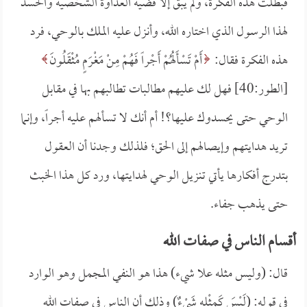
فبطلت هذه الفكرة، ولم يبق إلا قضية العداوة الشخصية والحسد
لهذا الرسول الذي اختاره الله، وأنزل عليه الملك بالوحي، فرد
هذه الفكرة فقال:
أَمْ تَسْأَلُهُمْ أَجْراً فَهُمْ مِنْ مَغْرَمٍ مُثْقَلُونَ
[الطور:40] فهل لك عليهم مطالبات تطالبهم بها في مقابل
الوحي حتى يحسدوك عليها؟! أم أنك لا تسألهم عليه أجراً، وإنما
تريد هدايتهم وإيصالهم إلى الحق؛ فلذلك وجدنا أن العقول
بتدرج أفكارها يأتي تنزيل الوحي لهدايتها، ورد كل هذا الخبث
حتى يذهب جفاء.
أقسام الناس في صفات الله
قال: (وليس مثله علا شيء) هذا هو النفي المجمل وهو الوارد
في قوله: (لَيْسَ كَمِثْلِهِ شَيْءٌ) وذلك أن الناس في صفات الله