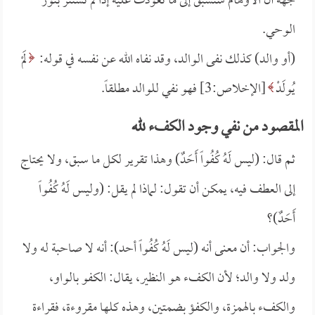
جهة أن الأوهام ستسبق إلى ما تعودت عليه إذا لم تستنر بنور
الوحي.
(أو والد) كذلك نفى الوالد، وقد نفاه الله عن نفسه في قوله:
لَمْ
يُولَدْ
[الإخلاص:3] فهو نفي للوالد مطلقاً.
المقصود من نفي وجود الكفء لله
ثم قال: (ليس لَهُ كُفُواً أَحَدٌ) وهذا تقرير لكل ما سبق، ولا يحتاج
إلى العطف فيه، يمكن أن تقول: لماذا لم يقل: (وليس لَهُ كُفُواً
أَحَدٌ)؟
والجواب: أن معنى أنه (ليس لَهُ كُفُواً أحد): أنه لا صاحبة له ولا
ولد ولا والد؛ لأن الكفء هو النظير، يقال: الكفو بالواو،
والكفء بالهمزة، والكفؤ بضمتين، وهذه كلها مقروءة، فقراءة