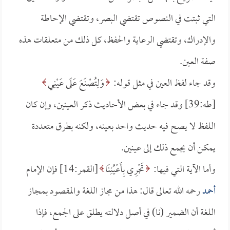
التي ثبتت في النصوص تقتضي البصر، وتقتضي الإحاطة
والإدراك، وتقتضي الرعاية والحفظ، كل ذلك من متعلقات هذه
صفة العين.
وقد جاء لفظ العين في مثل قوله:
وَلِتُصْنَعَ عَلَى عَيْنِي
[طه:39] وقد جاء في بعض الأحاديث ذكر العينين، وإن كان
اللفظ لا يصح فيه حديث واحد بعينه، ولكنه بطرق متعددة
يمكن أن يجمع ذلك إلى عينين.
وأما الآية التي فيها:
تَجْرِي بِأَعْيُنِنَا
[القمر:14] فإن الإمام
أحمد
رحمه الله تعالى قال: هذا من مجاز اللغة والمقصود بمجاز
اللغة أن الضمير (نا) في أصل دلالته يطلق على الجمع، فإذا