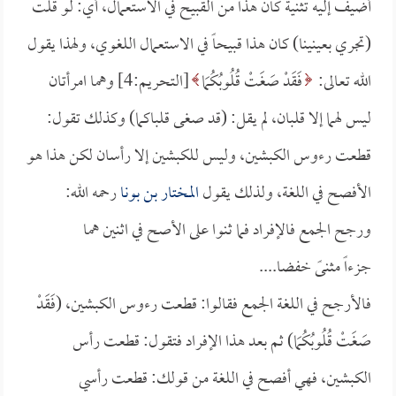
أضيف إليه تثنية كان هذا من القبيح في الاستعمال، أي: لو قلت
(تجري بعينينا) كان هذا قبيحاً في الاستعمال اللغوي، ولهذا يقول
الله تعالى:
فَقَدْ صَغَتْ قُلُوبُكُمَا
[التحريم:4] وهما امرأتان
ليس لهما إلا قلبان، لم يقل: (قد صغى قلباكما) وكذلك تقول:
قطعت رءوس الكبشين، وليس للكبشين إلا رأسان لكن هذا هو
الأفصح في اللغة، ولذلك يقول
المختار بن بونا
رحمه الله:
ورجح الجمع فالإفراد فما ثنوا على الأصح في اثنين هما
جزءاً مثنىً خفضا....
فالأرجح في اللغة الجمع فقالوا: قطعت رءوس الكبشين، (فَقَدْ
صَغَتْ قُلُوبُكُمَا) ثم بعد هذا الإفراد فتقول: قطعت رأس
الكبشين، فهي أفصح في اللغة من قولك: قطعت رأسي