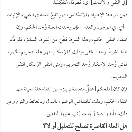
[في النفي والإثبات] أي: مُطَّرِدًا، مُنْعَكِسًا.
فمن شرطه: الاطراد والانعكاس، فهو تابعٌ للعلة في النفي والإثبات
- أي: في الوجود والعدم - فإن وجدت العلة وُجد الحكم، وإن
انتفت انتفى الحكم، وهذا الشرط مُغْنٍ عن الشرط السابق، فلو ذُكِر
هذا الشرطُ وحده لكفى،وذلك كالإسكار، فهو علة لتحريم الخمر،
فمتى وُجد الإسكار وُجد التحريم، ومتى انتفى الإسكار انتفى
التحريم.
فإن كان [للحكم] عللٌ متعددة لم يلزم من انتفاء علة معينة منها
انتفاء الحكم، وذلك كانتقاض الوضوء بالبول وبالغائط والنوم وغير
ذلك، فأية واحدة وُجدت رُتب عليها النقض.
هل العلة القاصرة تصلح للتعليل أو لا؟