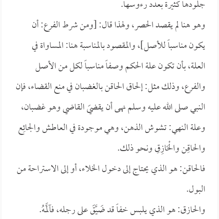
جلودها كثيرة بعدد رءوسها.
وهو هنا لم يقصد الحصر، ولهذا قال: [ومن شرط الفرع: أن
يكون مناسباً للأصل]، والمقصود بالمناسبة هنا: المساواة في
العلة، بأن تكون علة الحكم وصفاً مناسباً لكل من الأصل
والفرع، وذلك مثل: إلحاق الحاقن بالغضبان في منع القضاء، فإن
النبي صلى الله عليه وسلم نهـى أن يقضيَ القاضي وهو غضبان،
وعلة النهي: تشوش الذهن، وهي موجودة في العاطش والجائِع
والحاقِن والْحَازِقِ ونحو ذلك.
فالحاقن: هو الذي يحتاج إلى دخول الخلاء، أو إلى الاستراحة من
البول.
والحازق: هو الذي يلبس خفاً قد ضَيَّقَ على رجله، فآلَمَهُ.