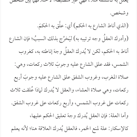
يُعلل به كالمشقة مثلاً، فهي غيرُ منضبطة؛ لاختلافهما بين شخص
وشخص.
(الذي أناط الشارع به الحكم) أي: علَّق به الحكمَ.
(وأدرك العقلُ وجه ترتيبه به) ليَخرُج بذلك السببُ؛ فإن الشارع
أناط به الحكم، لكن لا يُدرك العقلُ وجهَ إناطته به، كغروب
الشمس، فقد علق الشارع عليه وجوبَ ثلاث ركعات، وهي:
صلاة المغرب، وغروب الشفق علق الشارع عليه وجوبَ أربع
ركعات، وهي صلاة العشاء، والعقل لا يُدرك لماذا عُلقت ثلاث
ركعات على غروب الشمس، وأربع ركعات على غروب الشفق.
وأما العلة: فإن العقل يُدرك وجهَ تعليق الحكم عليها،
كالإسكار: علة لمنع الخمر، فالعقل يُدرك العلاقة هنا؛ لأنه يعلم