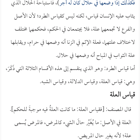
فكذلك إذا وضعها في حلال كان له أجر
)، فاستباحة الحلال الذي
يثاب عليه الإنسان قياس، لكنه ليس كقياس الطرد؛ لأن الأصل
والفرع لا تجمعهما علة، فلا يجتمعان في الحكم، فحكمهما مختلف
لاختلاف علتهما، فعلة الإثم في الزنا أنه وضعها في حرام، ويقابلها
علة الثواب في المباح أنه وضعها في حلال.
أما قياس الطرد: وهو الذي ينقسم إلى هذه الأقسام الثلاثة التي ذَكَرَ،
وهي: قياس العلة، وقياس الدلالة، وقياس الشبه.
قياس العلة
قال المصنف: [فقياس العلة: ما كانت العلةُ فيه موجبةً للحكم].
العلة في الأصل: ما يُغَيِّر حالَ الشيء كالمرض، فالمرض يُسمى
علة؛ لأنه يغير حال المريض.