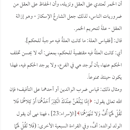
أن الخمر تَعتدي على العقل وتزيله، وأن الحفاظ على العقل من
ضروريات الناس، لذلك جعل الشارعُ الإسكارَ - وهو إزالة
العقل - علةً لتحريم الخمر.
قال: [فقياس العلة: ما كانت العلةُ فيه موجبةً للحكم].
أي: كانت العلةُ فيه مقتضيةً للحكم، بمعنى: أنه لا يحسن تخلف
الحكم عنها، بأن تُوجد هي في الفرع، ولا يوجد الحكم فيه، فهذا
يكون حينئذ ممنوعاً.
ومثال ذلك: قياس ضرب الوالدين أو أحدهما على التأفيف؛ فإن
الله تعالى يقول:
إِمَّا يَبْلُغَنَّ عِنْدَكَ الْكِبَرَ أَحَدُهُمَا أَوْ كِلاهُمَا فَلا
تَقُلْ لَهُمَا أُفٍّ وَلا تَنْهَرْهُمَا
[الإسراء:23] ، فهنا نهى أن يقول
الولد لوالده: أفٍّ، وفي القراءة السبعية الأخرى: (فَلا تَقُلْ لَهُمَا