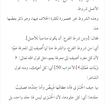
الأصل شروط.
وهذه الشروط غير محصورة لكثرة الخلاف فيها، وهو ذكر بعضَها
هنا.
فقال: [ومن شرط الفرع: أن يكون مناسباً للأصل].
أي: من شروط الفرع، والشرط هنا لما أُضيف إلى المعرفة عمَّ؛
لأن كل مفرد أضيف إلى معرفة يعم، مثل قول الله تعالى:
وَبَنَاتِ عَمِّكَ
[الأحزاب:50] أي: كل أعمامك، ومنه قول
الشاعر:
بها جيف الْحَسْرَى فأما عظامُها فَبِيـضٌ وأما جِـلدُها فصليبُ
جلدها: أي: كل جلودها، لأن الْحَسْرَى ليس لها جلد واحد، بل