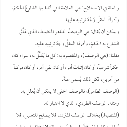
والعلة في الاصطلاح: هي العلامة التي أناط بها الشارعُ الحكمَ،
وأدركَ العقلُ وَجْهَ ترتيبه عليها.
ويمكن أن يُقال: هي الوصفُ الظاهر المنضبط، الذي عَلَّقَ
الشارع به الحكمَ، وأدرك العقلُ وجهَ ترتيبه عليه.
فقلنا: (هي الوصف)، والمقصود به: كل ما يُعَلَّلُ به، سواء كان
حكماً شرعياً، أو كان إثباتَ أمر، أو كان نفيَ أمر، أو كان مركباً
من أمرين، فكل ذلك يُسمى علةً.
(الوصف الظاهر)، فالوصف الخفي لا يمكن أن يُعلل به،
ومثله: الوصف الطردي، الذي لا اعتبار له.
(المنضبط) بخلاف الوصف المتردد، فلا يصلح للتعليل، فلا