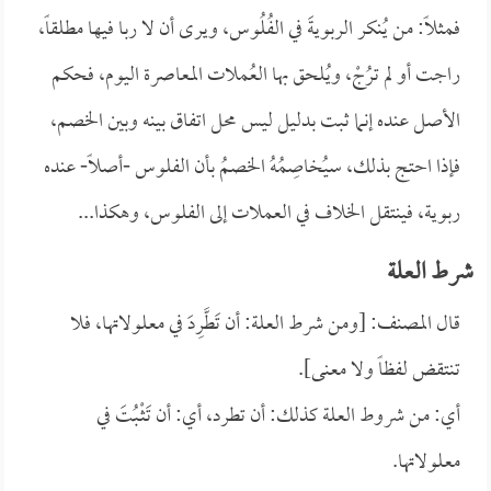
فمثلاً: من يُنكر الربويةَ في الفُلُوس، ويرى أن لا ربا فيها مطلقاً،
راجت أو لم ترُجْ، ويُلحق بها العُملات المعاصرة اليوم، فحكم
الأصل عنده إنما ثبت بدليل ليس محل اتفاق بينه وبين الخصم،
فإذا احتج بذلك، سيُخاصِمُهُ الخصمُ بأن الفلوس -أصلاً- عنده
ربوية، فينتقل الخلاف في العملات إلى الفلوس، وهكذا...
شرط العلة
قال المصنف: [ومن شرط العلة: أن تَطَّرِدَ في معلولاتها، فلا
تنتقض لفظاً ولا معنى].
أي: من شروط العلة كذلك: أن تطرد، أي: أن تَثْـبُتَ في
معلولاتها.