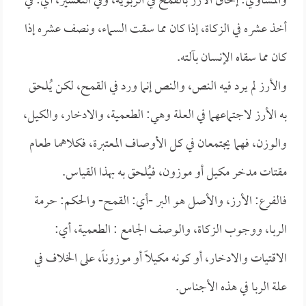
والمساوي: إلحاق الأرز بالقمح في الربوية، وفي التعشير، أي: في
أخذ عشره في الزكاة، إذا كان مما سقت السماء، ونصف عشره إذا
كان مما سقاه الإنسان بآلته.
والأرز لم يرد فيه النص، والنص إنما ورد في القمح، لكن يُلحق
به الأرز لاجتماعهما في العلة وهي: الطعمية، والادخار، والكيل،
والوزن، فهما يجتمعان في كل الأوصاف المعتبرة، فكلاهما طعام
مقتات مدخر مكيل أو موزون، فيُلحق به بهذا القياس.
فالفرع: الأرز، والأصل هو البر -أي: القمح- والحكم: حرمة
الربا، ووجوب الزكاة، والوصف الجامع : الطعمية، أي:
الاقتيات والادخار، أو كونه مكيلاً أو موزوناً، على الخلاف في
علة الربا في هذه الأجناس.