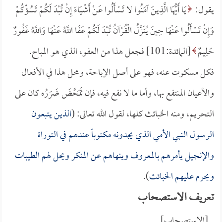
يقول:
يَا أَيُّهَا الَّذِينَ آمَنُوا لا تَسْأَلُوا عَنْ أَشْيَاءَ إِنْ تُبْدَ لَكُمْ تَسُؤْكُمْ
وَإِنْ تَسْأَلُوا عَنْهَا حِينَ يُنَزَّلُ الْقُرْآنُ تُبْدَ لَكُمْ عَفَا اللَّهُ عَنْهَا وَاللَّهُ غَفُورٌ
حَلِيمٌ
[المائدة:101] فجعل هذا من العفو، الذي هو المباح.
فكل مسكوت عنه، فهو على أصل الإباحة، ومحل هذا في الأفعال
والأعيان المنتفع بها، وأما ما لا نفع فيه، فإن تَمَحَّضَ ضَرَرُه كان على
التحريم، ومنه الخبائث كلها، لقول الله تعالى: (
الذين يتبعون
الرسول النبي الأمي الذي يجدونه مكتوباً عندهم في التوراة
والإنجيل يأمرهم بالمعروف وينهاهم عن المنكر ويحل لهم الطيبات
ويحرم عليهم الخبائث
).
تعريف الاستصحاب
[الاستصحاب]