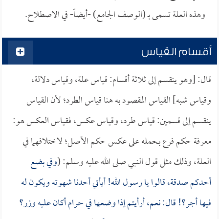
وهذه العلة تسمى بـ (الوصف الجامع) -أيضاً- في الاصطلاح.
أقسام القياس
قال: [وهو ينقسم إلى ثلاثة أقسام: قياس علة، وقياس دلالة،
وقياس شبه] القياس المقصود به هنا قياس الطرد؛ لأن القياس
ينقسم إلى قسمين: قياس طرد، وقياس عكس، فقياس العكس هو:
معرفة حكم فرع بحمله على عكس حكم الأصل؛ لاختلافهما في
العلة، وذلك مثل قول النبي صلى الله عليه وسلم: (
وفي بضع
أحدكم صدقة، قالوا يا رسول الله! أيأتي أحدنا شهوته ويكون له
فيها أجر؟! قال: نعم، أرأيتم إذا وضعها في حرام أكان عليه وزر؟