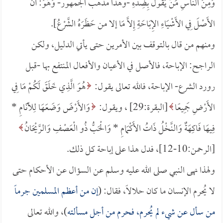
وَمِنَ النَّاسِ مَنْ يَقُولُ بِضِدِّهِ -وهذا مذهب الجمهور- وَهُوَ: أَنَّ
الأَصْلَ فِي الأَشْيَاءِ الإِبَاحَةِ إِلاَّ مَا إلا من حَظَرَهُ الشَّرْعُ].
ومنهم من قال بالتوقف بين الأمرين حتى يأتي الدليل، ولكن
الراجح: الإباحة، فالأصل في الأعيان والأفعال المنتفع بها -قبل
رورد الشرع- الإباحة، فالله تعالى يقول:
هُوَ الَّذِي خَلَقَ لَكُمْ مَا فِي
الأَرْضِ جَمِيعًا
[البقرة:29] ، ويقول:
وَالأَرْضَ وَضَعَهَا لِلأَنَامِ *
فِيهَا فَاكِهَةٌ وَالنَّخْلُ ذَاتُ الأَكْمَامِ *
وَالْحَبُّ ذُو الْعَصْفِ وَالرَّيْحَانُ
[الرحمن:10-12]، فدل هذا على إباحة كل ذلك.
ولهذا نهى النبي صلى الله عليه وسلم عن السؤال عن الأحكام حتى
لا يُحرم الإنسان ما كان حلالاً، فقال: (
إن من أعظم المسلمين جرماً
من سأل عن شيء لم يُحرم، فحرم من أجل مسألته
)، والله تعالى