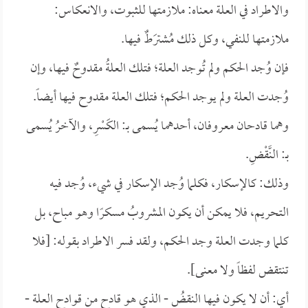
والاطراد في العلة معناه: ملازمتها للثبوت، والانعكاس:
ملازمتها للنفي، وكل ذلك مُشترَطٌ فيها.
فإن وُجد الحكم ولم تُوجد العلة؛ فتلك العلةُ مقدوحٌ فيها، وإن
وُجدت العلة ولم يوجد الحكم؛ فتلك العلة مقدوح فيها أيضاً.
وهما قادحان معروفان، أحدهما يُسمى بـ: الكَسْرِ، والآخرُ يُسمى
بـ: النَّقْضِ.
وذلك: كالإسكار، فكلما وُجد الإسكار في شيء، وُجد فيه
التحريم، فلا يمكن أن يكون المشروبُ مسكرًا وهو مباح، بل
كلما وجدت العلة وجد الحكم، ولقد فسر الاطراد بقوله: [فلا
تنتقض لفظاً ولا معنى].
أي: أن لا يكون فيها النقضُ - الذي هو قادح من قوادح العلة -