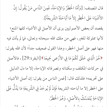
قال المصنف: [وَأَمَّا الْحَظْرُ وَالإِبَاحَةُ، فَمِنَ النَّاسِ مَنْ يَقُولُ: إِنَّ
الأَشْيَاءَ عَلَى الْحَظْرِ إِلاَّ مَا أَبَاحَتْهُ الشَّرِيعَةُ].
يقصد أن بعض الأصوليين يرى أن الأصل في الأشياء كلها المنع؛
لأنها مملوكة للغير، فهي من ملك الله سبحانه وتعالى، فما لم يأذن فيه
منها فهو على أصل الحظر، وهذا القول ضعيف جداً؛ لأن الله يقول:
هُوَ الَّذِي خَلَقَ لَكُمْ مَا فِي الأَرْضِ جَمِيعًا
[البقرة:29] ، فالأصل
في حركات المكلف وسكناته وتصرفاته الإباحة، إلا ما دل الدليل
على تحريمه؛ فلذلك قال: [فمن الناس من يقول: إن أصل الأشياء
على الحظر إلا ما أباحته الشريعة فَإِنْ لَمْ يُوجَدْ فِي الشَّرِيعَةِ مَا يَدُلُّ عَلَى
الإِبَاحَةِ يُتَمَسَّكُ بِالأَصْلِ، وَهُوَ الْحَظْرُ.