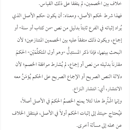
خلاف بين الخصمين، لم يتفقا على ذلك القياس.
فهذا شرط لحكم الأصل، ومعناه: أن يكون حكم الأصل الذي
يُراد إثباته في الفرع ثابتاً بدليل من نص -من كتاب أو سنة- أو
إجماع، ويكون ذلك متفقاً عليه بين الخصمين المتنازعين؛ لأن
البحث بينهما، فإذا ذكر المستدِلُّ -وهو أول المتكلِّمَيْنِ- الحكمَ
مقترناً بدليله من نص أو إجماع، لم يُشترط موافقة الخصم؛ لأن
دلالة النص الصريح أو الإجماع الصريح على الحكم يُؤمَنُ معه
الانتشار، أي: انتشار النزاع.
وإنما اشْتُرِط هذا لئلا يمنع الخصمُ الحكمَ في الأصل أصلاً،
فيُحتاج حينئذ إلى إثبات الحكم أولاً في الأصل، فينتقل الخلاف
عن محله إلى مسألة أخرى.