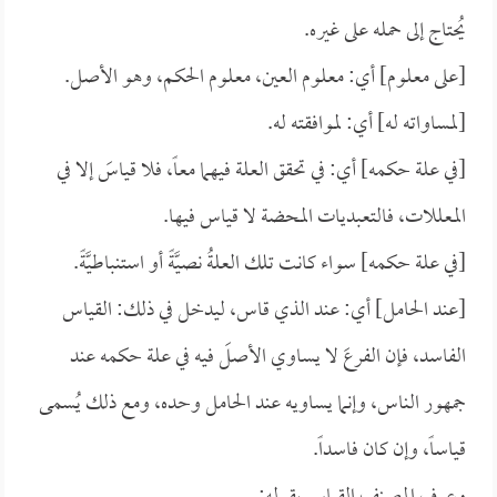
يُحتاج إلى حمله على غيره.
[على معلوم] أي: معلوم العين، معلوم الحكم، وهو الأصل.
[لمساواته له] أي: لموافقته له.
[في علة حكمه] أي: في تحقق العلة فيهما معاً، فلا قياسَ إلا في
المعللات، فالتعبديات المحضة لا قياس فيها.
[في علة حكمه] سواء كانت تلك العلةُ نصيَّةً أو استنباطيَّةً.
[عند الحامل] أي: عند الذي قاس، ليدخل في ذلك: القياس
الفاسد، فإن الفرعَ لا يساوي الأصلَ فيه في علة حكمه عند
جمهور الناس، وإنما يساويه عند الحامل وحده، ومع ذلك يُسمى
قياساً، وإن كان فاسداً.