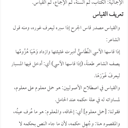
الإجمالية: الكتاب، ثم السنة، ثم الإجماع، ثم القياس.
تعريف القياس
والقياس مصدر قاس الجرح إذا سبره ليعرف غوره، ومنه قول
الشاعر:
إذا قاسها الآسي النِّطَاسيُّ أدبرت غثيثـتها وازداد وَهْـيًا هُزُومُها
يصف الشاعر طعنةً، (إذا قاسها الآسي) أي: أدخل فيها المسبار
ليعرفَ غَوْرَهَا.
والقياس في اصطلاح الأصوليين: هو حمل معلوم على معلوم،
لمساواته له في علة حكمه عند الحامل.
فقولنا: [حمل معلوم] أي: إلحاقه، والمعلوم: هو ما عُرف عينُه،
والمقصود هنا: وجُهِل حكمه، لأن ما جاء النص بحكمه لا