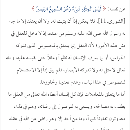
عن نفسه:
لَيْسَ كَمِثْلِهِ شَيْءٌ وَهُوَ السَّمِيعُ البَصِيرُ
[الشورى:11]، فلا يمكن إذاً أن يثبت له، ولا أن يعتقد إلا ما جاء
به رسول الله صلى الله عليه وسلم من عنده، إذ لا دخل للعقل في
مثل هذه الأمور؛ لأن العقل إنما يتعلق بالمحسوس الذي تدركه
الحواس، أو بما يعرف الإنسان له نظيراً ومثلاً حتى يقيسه عليه، والله
تعالى لا مثل له ولا تدركه الأبصار، فلم يبق إذاً إلا الاستسلام
للنصوص في هذا الباب، وعدم تعديها وتجاوزها.
أما ما يتعلق بالمعاملات فإن كل إنسان أعطاه الله تعالى من العقل ما
يطلب به مصالحه، ويسعى به للوصول إلى رغباته، وهم في ذلك
متفاوتون تفاوتاً كبيراً، وما من أحد إلا وهو راض عن الله في عقله