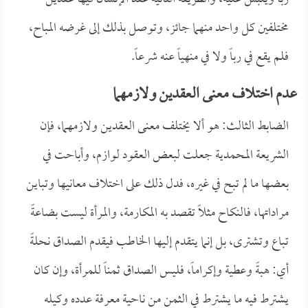
مختلفين كل واحد منهما جائز، وتوصل بذلك إلى غرضه المباح،
فلم يقع في رباً ولا في منهياً عنه شرعاً.
عدم اختلاف معنى العقدين ولازمهما
الضابط الثالث: هو ألا يختلف معنى العقدين ولازمهما، فإن
الشريعة المحمدية جعلت لبعض العقود لوازم، وأباحت في
بعضها ما لم تبح في غيره، فدل ذلك على اختلاف معانيها وتباين
مراداتها، فالنكاح مثلاً تقصد به المكارمة، والمرأة ليست بضاعةً
تباع وتشترى، بل إنما يتقدم إليها الخاطب فيقدم الصداق نحلةً
أي: هبةً وعطية وإكراماً، فليس الصداق ثمناً للمرأة، وإن كان
يشترط فيه ما يشترط في الثمن من ناحية معرفة عدده وكيله