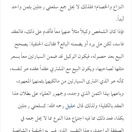
النزاع والخصام؛ فلذلك لا يحل جمع سلعتي رجلين بثمن واحد
أبداً.
فإذا كان الشخص وكيلاً مثلاً عنهما معاً فأقدم على ذلك، فالعقد
فاسد، لكن هل يرد أو يضمنه البائع؟ فقالت الحنفية: يصحح
البيع بعد حصوله، فيكون الوكيل قد ضمن السيارتين معاً بسعر
مثلها لصاحبها، ويكون البيع مع المشتري عقداً عقده هو لنفسه،
كأنه هو الذي اشترى السيارتين من مالكيهما بثمنهما المعهود،
وباعهما بهذا الثمن الذي وجده، وجمهور العلماء على بطلان هذا
العقد بالكلية؛ ولذلك قال
خليل
رحمه الله: كسلعتي رجلين
بكذا، فعد ذلك مما فيه اجتماع هذا النوع مما لا يحل جمعه في
الصفقة الواحدة، وهذا التفسير الذي فسر به الحنفية والشافعية