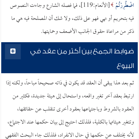
اضْطُرِرْتُمْ
[الأنعام:119]، فما فصله الشارع وجاءت النصوص
فيه بتحريم أو نهي فهو على ذلك، ولا شك أن المصلحة فيه هي ما
ذكر من مراعاة حقوق الجانب الأضعف وحمايتها.
ضوابط الجمع بين أكثر من عقد في
البيوع
ثم بعد هذا يبقى أن العقد قد يكون في ذاته صحيحاً مباحاً، ولكنه إذا
ارتبط بعقد آخر تغير واقعه، واستحال إلى هيئة جديدة، فكثير من
العقود بالشروط وباجتماعها بعقود أخرى تنقلب عن حقائقها،
وتتغير هيئاتها بالكلية، فلذلك احتيج إلى بيان حكمها عند الاجتماع،
لأنه يختلف عن حكمها في حال الانفراد، فلذلك جاء البحث الفقهي