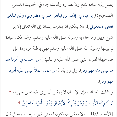
يصل إليه عباده بنفع ولا بضرر؛ ولذلك جاء في الحديث القدسي
الصحيح: (
يا عبادي! إنكم لن تبلغوا ضري فتضروني، ولن تبلغوا
نفعي فتنفعوني
)، فلا يمكن أن يتقرب إنسان إلى الله تعالى إلا بما
شرع وبين وما جاء به رسوله صلى الله عليه وسلم، ولهذا فكل عبادة
لم يبينها رسول الله صلى الله عليه وسلم فهي باطلة مردودة على
صاحبها؛ لقول النبي صلى الله عليه وسلم: (
من أحدث في أمرنا هذا
ما ليس منه فهو رد
)، وفي رواية: (
من عمل عملاً ليس عليه أمرنا
فهو رد
).
وكذلك العقائد، فإن الإنسان لا يمكن أن يرى الله تعالى جهرة،
لا تُدْرِكُهُ الأَبْصَارُ وَهُوَ يُدْرِكُ الأَبْصَارَ وَهُوَ اللَّطِيفُ الْخَبِيرُ
[الأنعام:103]، ولا يمكن أن يكون له مثل فهو سبحانه وتعالى قال