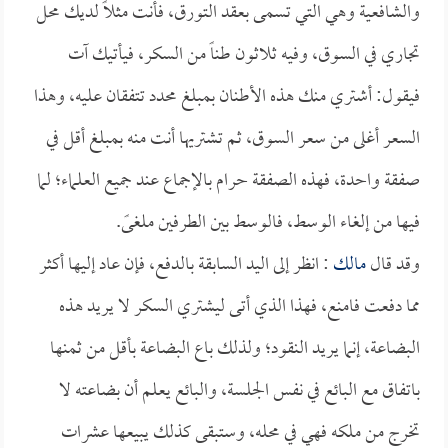
والشافعية وهي التي تسمى بعقد التورق، فأنت مثلاً لديك محل
تجاري في السوق، وفيه ثلاثون طناً من السكر، فيأتيك آت
فيقول: أشتري منك هذه الأطنان بمبلغ محدد تتفقان عليه، وهذا
السعر أغلى من سعر السوق، ثم تشتريها أنت منه بمبلغ أقل في
صفقة واحدة، فهذه الصفقة حرام بالإجماع عند جميع العلماء؛ لما
فيها من إلغاء الوسط، فالوسط بين الطرفين ملغىً.
وقد قال
مالك
: انظر إلى اليد السابقة بالدفع، فإن عاد إليها أكثر
مما دفعت فامنع، فهذا الذي أتى ليشتري السكر لا يريد هذه
البضاعة، إنما يريد النقود؛ ولذلك باع البضاعة بأقل من ثمنها
باتفاق مع البائع في نفس الجلسة، والبائع يعلم أن بضاعته لا
تخرج من ملكه فهي في محله، وستبقى كذلك يبيعها عشرات