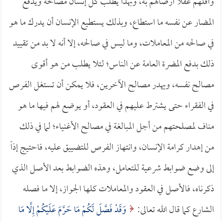
وأقلهم عقلاً أرضاهم به، وبهذا يطلب كل إنسان مصالحه ويدفع
المضار عن نفسه ما استطاع، وبذلك يستطيع الإنسان أن يدرك ما هو
في صالحه من المعاملات، وما ليس في صالحه، إلا أنه لا بد من تقييد
ذلك بدفع المضرة العامة عن الناس؛ لئلا يطلب من هو أقوى
مصالح نفسه، ويهدر مصالح الآخرين، فلا يمكن أن تستغل الفرص
في الفقراء حتى يشترط عليهم في العقود، أو يوضع لهم فيها ما هو
مناف لمصلحتهم من أجل المبالغة في مصالح الأغنياء؛ لما في ذلك
من إهدار كرامة الإنسان، وانتهاز الفرص للتضييق عليه، فاحتيج إذاً
إلى وضع ضوابط شرعية للتعامل، وهذه الضوابط بعد الأصل الذي
ذكرناه، فالأصل في العقود والمعاملات كلها الجواز، إلا ما فصله
الشارع كما قال الله تعالى:
وَقَدْ فَصَّلَ لَكُمْ مَا حَرَّمَ عَلَيْكُمْ إِلَّا مَا