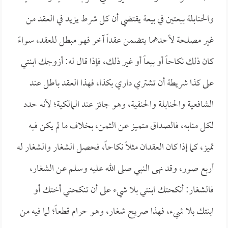
والحنابلة بيعتين في بيعة يقتضي أن كل شرط يزيد في العقد من
غير مصلحة لأحدهما يتضمن عقداً آخر فهو مبطل للعقد، سواءً
كان ذلك نكاحاً أو بيعاً أو غير ذلك، فإذا قال له: أزوجك ابنتي
على كذا شريطة أن تشتري داري بكذا، فهذا العقد باطل عند
الشافعية والحنابلة والحنفية، وهو جائز عند المالكية؛ لأنه حدد
لكل منابه، فالصداق متميز عن الثمن، بخلاف ما لم يكن فيه
تميز، كما إذا كان العقدان مثلاً نكاحاً، فحصل الشغار والشغار له
أربع صور، وقد نهى النبي صلى الله عليه وسلم عن الشغار،
فالشغار: أنكحتك ابنتي بلا شيء على أن تنكحني أختك أو
ابنتك بلا شيء، فهذا صريح شغار، وهو حرام قطعاً؛ لما فيه من