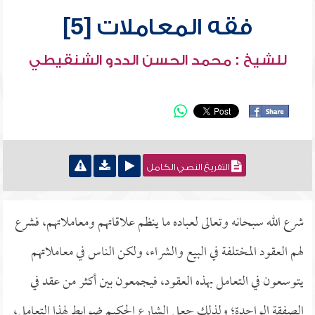
فقه المعاملات [5]
للشيخ : محمد الحسن الددو الشنقيطي
التفريغ النصي الكامل
شرع الله سبحانه وتعالى لعباده ما ينظم علاقاتهم ومعاملاتهم، فشرع
لهم العقود المختلفة في البيع والشراء، ولكن الناس في معاملاتهم
يتوسعون في التعامل بهذه العقود، فيجمعون بين أكثر من عقد في
الصفقة الواحدة؛ ولذلك جعل الشارع الحكيم ضوابط لهذا التعامل،