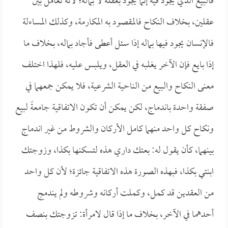
فالبيع الذي يجود فيه إنما يجود بعقله لا بماله؛ لأنه تعامل بين
عقلين، بخلاف النكاح فالمقصود به المكارمة، وكذلك المساءلة
فالإنسان يجود فيها بماله إذا سئل أعطى فأجاد بماله، بخلاف ما
إذا بايع فإن الآخر يغلبه في العقل، ويلبس عليه، فلهذا اختلف
معنى النكاح والبيع من الناحية الشرعية، فلا يمكن جمعهما في
صفقة واحدة باندماج، لكن يمكن أن تكون الاتفاقية جامعةً لبيع
ونكاح كل واحد منهما كامل الأركان والشروط من غير اندماج
بينهما، كأن يقول له: بعتك داري هذه لتسكنها بكذا، وزوجتك
ابنتي بكذا، فبهذه الصورة هذه الاتفاقية جائزة؛ لأن كل واحد
من العقدين قد كمل، وكملت أركانه وشروطه ولم يندمج
أحدهما في الآخر، بخلاف ما إذا قال لامرأة: تزوجتك بنصف