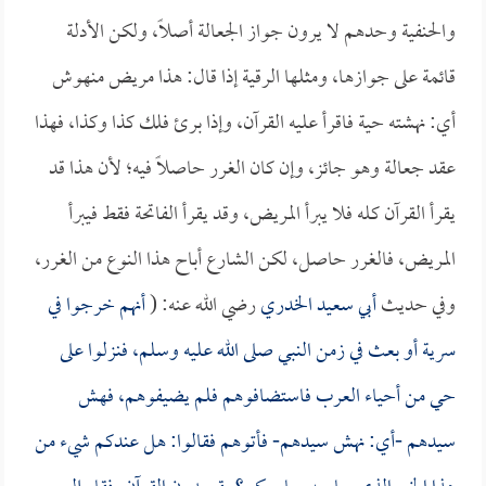
والحنفية وحدهم لا يرون جواز الجعالة أصلاً، ولكن الأدلة
قائمة على جوازها، ومثلها الرقية إذا قال: هذا مريض منهوش
أي: نهشته حية فاقرأ عليه القرآن، وإذا برئ فلك كذا وكذا، فهذا
عقد جعالة وهو جائز، وإن كان الغرر حاصلاً فيه؛ لأن هذا قد
يقرأ القرآن كله فلا يبرأ المريض، وقد يقرأ الفاتحة فقط فيبرأ
المريض، فالغرر حاصل، لكن الشارع أباح هذا النوع من الغرر،
وفي حديث
أبي سعيد الخدري
رضي الله عنه: (
أنهم خرجوا في
سرية أو بعث في زمن النبي صلى الله عليه وسلم، فنزلوا على
حي من أحياء العرب فاستضافوهم فلم يضيفوهم، فهش
سيدهم -أي: نهش سيدهم- فأتوهم فقالوا: هل عندكم شيء من