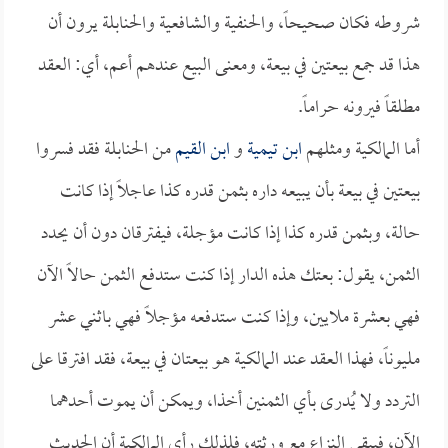
شروطه فكان صحيحاً، والحنفية والشافعية والحنابلة يرون أن
هذا قد جمع بيعتين في بيعة، ومعنى البيع عندهم أعم، أي: العقد
مطلقاً فيرونه حراماً.
أما المالكية ومثلهم
ابن تيمية
و
ابن القيم
من الحنابلة فقد فسروا
بيعتين في بيعة بأن يبيعه داره بثمن قدره كذا عاجلاً إذا كانت
حالة، وبثمن قدره كذا إذا كانت مؤجلة، فيفترقان دون أن يحدد
الثمن، يقول: بعتك هذه الدار إذا كنت ستدفع الثمن حالاً الآن
فهي بعشرة ملايين، وإذا كنت ستدفعه مؤجلاً فهي باثني عشر
مليوناً، فهذا العقد عند المالكية هو بيعتان في بيعة، فقد افترقا على
التردد ولا يُدرى بأي الثمنين أخذا، ويمكن أن يموت أحدهما
الآن، فيبقى النزاع مع ورثته، فلذلك رأى المالكية أن الحديث