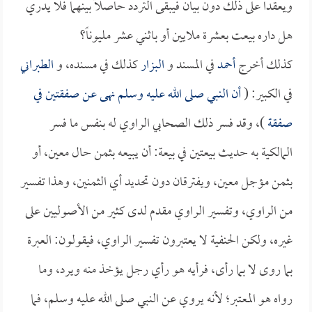
ويعقدا على ذلك دون بيان فيبقى التردد حاصلاً بينهما فلا يدري
هل داره بيعت بعشرة ملايين أو باثني عشر مليوناً؟
كذلك أخرج
أحمد
في المسند و
البزار
كذلك في مسنده، و
الطبراني
في الكبير: (
أن النبي صلى الله عليه وسلم نهى عن صفقتين في
صفقة
)، وقد فسر ذلك الصحابي الراوي له بنفس ما فسر
المالكية به حديث بيعتين في بيعة: أن يبيعه بثمن حال معين، أو
بثمن مؤجل معين، ويفترقان دون تحديد أي الثمنين، وهذا تفسير
من الراوي، وتفسير الراوي مقدم لدى كثير من الأصوليين على
غيره، ولكن الحنفية لا يعتبرون تفسير الراوي، فيقولون: العبرة
بما روى لا بما رأى، فرأيه هو رأي رجل يؤخذ منه ويرد، وما
رواه هو المعتبر؛ لأنه يروي عن النبي صلى الله عليه وسلم، فما