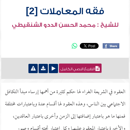
فقه المعاملات [2]
للشيخ : محمد الحسن الددو الشنقيطي
التفريغ النصي الكامل
العقود في الشريعة الغراء لها حكم كثيرة من أهمها إرساء مبدأ التكافل
الاجتماعي بين الناس، وهذه العقود لها أقسام عدة وباعتبارات مختلفة
فمنها ما هو باعتبار إضافتها إلى الزمن وأخرى باعتبار العاقدين،
والأخيرة باعتبار المعقود عليهما وكل اعتبار تحته أقسام وصور