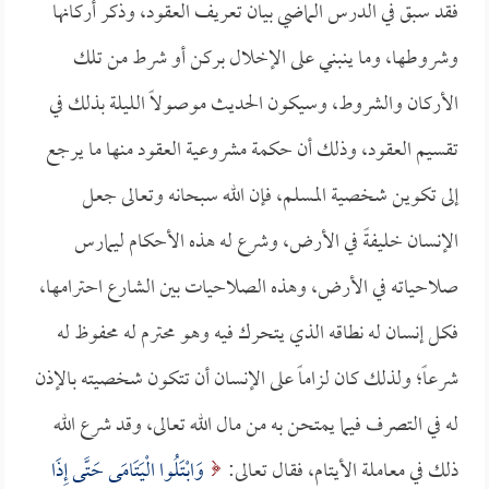
فقد سبق في الدرس الماضي بيان تعريف العقود، وذكر أركانها
وشروطها، وما ينبني على الإخلال بركن أو شرط من تلك
الأركان والشروط، وسيكون الحديث موصولاً الليلة بذلك في
تقسيم العقود، وذلك أن حكمة مشروعية العقود منها ما يرجع
إلى تكوين شخصية المسلم، فإن الله سبحانه وتعالى جعل
الإنسان خليفةً في الأرض، وشرع له هذه الأحكام ليمارس
صلاحياته في الأرض، وهذه الصلاحيات بين الشارع احترامها،
فكل إنسان له نطاقه الذي يتحرك فيه وهو محترم له محفوظ له
شرعاً؛ ولذلك كان لزاماً على الإنسان أن تتكون شخصيته بالإذن
له في التصرف فيما يمتحن به من مال الله تعالى، وقد شرع الله
ذلك في معاملة الأيتام، فقال تعالى:
وَابْتَلُوا الْيَتَامَى حَتَّى إِذَا