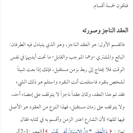
فتكون خمسة أقسام.
العقد الناجز وصورته
فالقسم الأول: هو العقد الناجز، وهو الذي يتبادل فيه الطرفان:
البائع والمشتري -وهما الموجب والقابل- ما تحت أيديهما في نفس
الوقت فلا يحتاج إلى ربط بزمن مستقبل، فإنك إذا بعت شيئاً
لشخص بنقود فاستلمت أنت النقود واستلم هو ذلك الشيء
فقد تم هذا العقد، وكان عقداً ناجزاً لا يتوقف على إمضاء أحد،
ولا يتوقف على زمان مستقبل، فهذا النوع من العقود هو الأصل
فيها كلها؛ لأن الشارع اعتبر الزمن وأقسم به في كتابه فقال
تعالى:
وَالْعَصْرِ
*
إِنَّ الإِنسَانَ لَفِي خُسْرٍ
[العصر:1-2]،