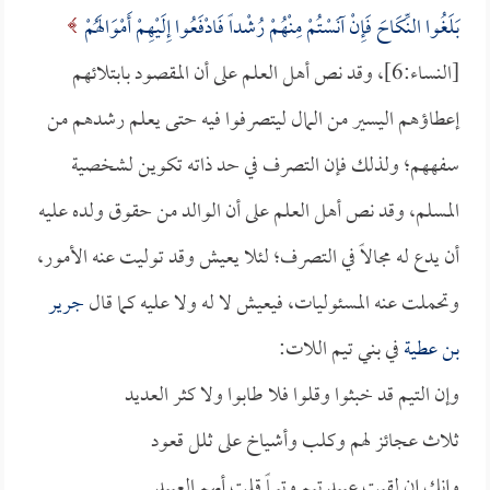
بَلَغُوا النِّكَاحَ فَإِنْ آنَسْتُمْ مِنْهُمْ رُشْداً فَادْفَعُوا إِلَيْهِمْ أَمْوَالَهُمْ
[النساء:6]، وقد نص أهل العلم على أن المقصود بابتلائهم
إعطاؤهم اليسير من المال ليتصرفوا فيه حتى يعلم رشدهم من
سفههم؛ ولذلك فإن التصرف في حد ذاته تكوين لشخصية
المسلم، وقد نص أهل العلم على أن الوالد من حقوق ولده عليه
أن يدع له مجالاً في التصرف؛ لئلا يعيش وقد توليت عنه الأمور،
وتحملت عنه المسئوليات، فيعيش لا له ولا عليه كما قال
جرير
بن عطية
في بني تيم اللات:
وإن التيم قد خبثوا وقلوا فلا طابوا ولا كثر العديد
ثلاث عجائز لهم وكلب وأشياخ على ثلل قعود
وإنك إن لقيت عبيد تيم وتيماً قلت أيهم العبيد