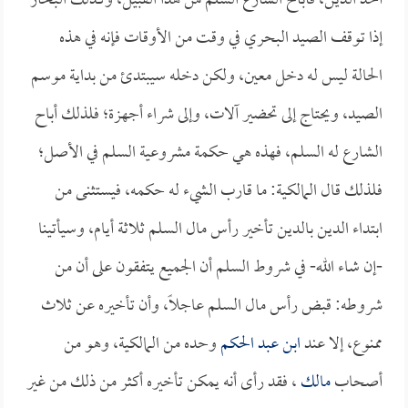
أخذ الدين، فأباح الشارع السلم من هذا القبيل، وكذلك البحار
إذا توقف الصيد البحري في وقت من الأوقات فإنه في هذه
الحالة ليس له دخل معين، ولكن دخله سيبتدئ من بداية موسم
الصيد، ويحتاج إلى تحضير آلات، وإلى شراء أجهزة؛ فلذلك أباح
الشارع له السلم، فهذه هي حكمة مشروعية السلم في الأصل؛
فلذلك قال المالكية: ما قارب الشيء له حكمه، فيستثنى من
ابتداء الدين بالدين تأخير رأس مال السلم ثلاثة أيام، وسيأتينا
-إن شاء الله- في شروط السلم أن الجميع يتفقون على أن من
شروطه: قبض رأس مال السلم عاجلاً، وأن تأخيره عن ثلاث
ممنوع، إلا عند
ابن عبد الحكم
وحده من المالكية، وهو من
أصحاب
مالك
، فقد رأى أنه يمكن تأخيره أكثر من ذلك من غير