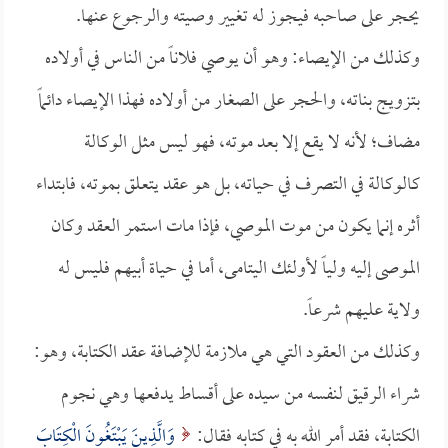
يحجر على صاحبه فيجوز له تغيير وصيته والرجوع عنها.
وكذلك من الإيصاء: وهو أن يوصي فلاناً من الناس في أولاده
بتزويج بناته، والحجر على الصغار من أولاده فهذا الإيصاء دائماً
مضاف؛ لأنه لا يقع إلا بعد موته، فهو ليس مثل الوكالة
كالوكالة في التصرف في حياته، بل هو عقد يتعلق بموته، فابتداء
أثره إنما يكون من موت الموصي، فإذا مات استمر العقد وكان
الموصى إليه ولياً لأولئك اليتامى، أما في حياة أبيهم فليس له
ولاية عليهم شرعاً.
وكذلك من العقود التي هي ملازمة للإضافة عقد الكتابة، وهو:
شراء الرقيق لنفسه من سيده على أقساط يدفعها وهي نجوم
الكتابة، فقد أمر الله به في كتابه فقال:
وَالَّذِينَ يَبْتَغُونَ الْكِتَابَ