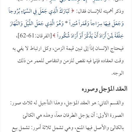
وذكر أهميته للإنسان فقال:
تَبَارَكَ الَّذِي جَعَلَ فِي السَّمَاءِ بُرُوجاً
وَجَعَلَ فِيهَا سِرَاجاً وَقَمَراً مُنِيراً
*
وَهُوَ الَّذِي جَعَلَ اللَّيْلَ وَالنَّهَارَ
خِلْفَةً لِمَنْ أَرَادَ أَنْ يَذَّكَّرَ أَوْ أَرَادَ شُكُوراً
[الفرقان:61-62]،
فيحتاج الإنسان إذاً إلى تبين قيمة الزمن، وكل ارتباط لا يفي به
وقت انعقاده فإنما فيه نقص للزمن وانتقاص للعمر من ذلك
الوجه.
العقد المؤجل وصوره
والقسم الثاني: هو العقد المؤجل، وهذا التأجيل له ثلاث صور:
الصورة الأولى: أن يؤجل الطرفان معاً، وهذه هي الكالئ
بالكالئ والأصل فيها المنع، وهي تشمل ثلاثة أمور: تشمل بيع