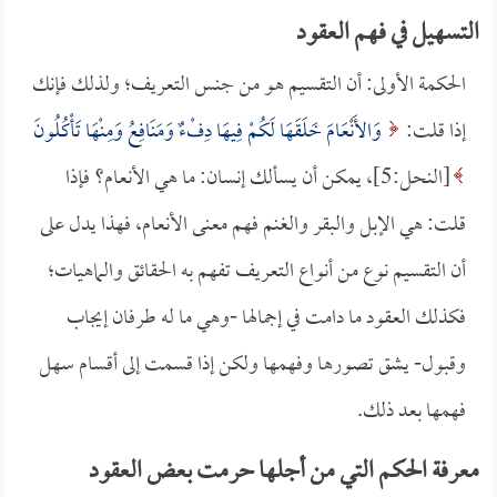
التسهيل في فهم العقود
الحكمة الأولى: أن التقسيم هو من جنس التعريف؛ ولذلك فإنك
إذا قلت:
وَالأَنْعَامَ خَلَقَهَا لَكُمْ فِيهَا دِفْءٌ وَمَنَافِعُ وَمِنْهَا تَأْكُلُونَ
[النحل:5]، يمكن أن يسألك إنسان: ما هي الأنعام؟ فإذا
قلت: هي الإبل والبقر والغنم فهم معنى الأنعام، فهذا يدل على
أن التقسيم نوع من أنواع التعريف تفهم به الحقائق والماهيات؛
فكذلك العقود ما دامت في إجمالها -وهي ما له طرفان إيجاب
وقبول- يشق تصورها وفهمها ولكن إذا قسمت إلى أقسام سهل
فهمها بعد ذلك.
معرفة الحكم التي من أجلها حرمت بعض العقود