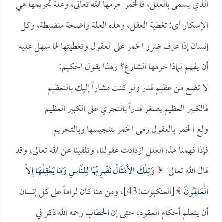
الذي يسمى بالعلل، فالخمر حرمها الله تعالى، وعلة تحريمها هي
الإسكار أي: تغطية العقل، وهذه العلة واضحة منضبطة، وكل
إنسان إذا عرف ضرر الخمر على العقول وتغطيتها لها سهل عليه
أن يفهم لماذا حرمها الشارع؟ ولهذا يقول الحكيم:
لا تضع من عظيم قدر ولو كنت مشاراً إليك بالتعظيم
فالكبير العظيم يصغر قدراً بالتجري على الكبير العظيم
ولع الخمر بالعقول رمى الخمر بتنجيسها وبالتحريم
فإذا فهمنا هذه العلل ازدادت عقولنا، وتلقينا عن الله تعالى، وقد
قال الله تعالى:
وَتِلْكَ الأَمْثَالُ نَضْرِبُهَا لِلنَّاسِ وَمَا يَعْقِلُهَا إِلاَّ
الْعَالِمُونَ
[العنكبوت:43]، ومن هنا كان لزاماً على كل إنسان
أن يتعلم أحكام العقود، حتى إن
الحطاب
رحمه الله ذكر في