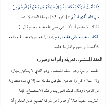
مِمَّا مَلَكَتْ أَيْمَانُكُمْ فَكَاتِبُوهُمْ إِنْ عَلِمْتُمْ فِيهِمْ خَيْراً وَآتُوهُمْ مِنْ
مَالِ اللَّهِ الَّذِي آتَاكُمْ
[النور:33]، وهذا العقد لا يتصور
كذلك إلا متأخراً؛ لأن النبي صلى الله عليه وسلم قال: (
المكاتب عبد ما بقي عليه درهم
)، فإنما تتم حريته عند تمام دفعه
للأقساط والنجوم المترتبة عليه.
العقد المستمر.. تعريفه وأنواعه وصوره
القسم الرابع: وهو العقد المستمر، وهو الذي لا يمكن إنجازه
ولا استلام كل واحد من الطرفين لمقابله منه إلا في مدد متطاولة
من الزمن، وذلك كعقد التوريد، وعقد الاستصناع، فإذا
اشتريت سفينةً مثلاً أو طائرة من شركة تصنيع فمن المعلوم أن