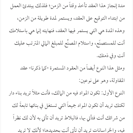
مدة إنجاز هذا العقد تأخذ وقتاً من الزمن؛ فلذلك يبتدئ العمل
من ابتداء التوقيع على العقد، ويستمر لمدة طويلة من الزمن،
وهذه المدة هي التي يستمر فيها العقد، فنهايته إنما هي باستلامك
أنت للمستصنَع، واستلام المصنِّع للمبلغ المالي المترتب عليك
أنت وفي ذمتك.
ومثل هذا النوع أيضاً من العقود المستمرة -كما ذكرنا- عقد
المقاولة، وهو على نوعين:
النوع الأول: تكون المواد فيه من المالك، فأنت مثلاً تريد بناء دار
لكنك تريد أن تكون المواد جميعاً التي تستغل في بنائها تابعةً لك
من شرائك أنت فتأتي بها، فالبلاط تريد أن تأتي به لأن لك نظراً
فيه، والخراسانات تريد أن تأتي أنت بحديدها؛ لأنك لا تريد