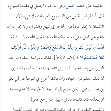
حاشيته على مختصر
خليل
وهي مواهب الجليل في مقدمة البيوع،
قال: أما قولهم: يكفي من الفقه ربع العبادات فلا شيء؛ لأن
الإنسان لا يخلو عادةً من الحاجة إلى البيع والشراء، ولا يحل له أن
يقدم على فعل حتى يعلم حكم الله فيه؛ لقول الله تعالى:
وَلا
تَقْفُ مَا لَيْسَ لَكَ بِهِ عِلْمٌ إِنَّ السَّمْعَ وَالْبَصَرَ وَالْفُؤَادَ كُلُّ أُوْلَئِكَ
كَانَ عَنْهُ مَسْئُولاً
[الإسراء:36]، فكانت دراسة العقود من هذا
القبيل من باب الجهاد في سبيل الله؛ لأنها تعلم علم، وقد سبق
أن تعلم العلم من الجهاد، وأن
مالكاً
أخرج في الموطأ عن
أبي بكر
بن عبد الرحمن
: (من خرج إلى المسجد لا يخرجه إلا علم يعلمه
أو يتعلمه كان كالمجاهد في سبيل الله رجع غانماً).
وتقسيم العقود إذا عرفنا حكمة البحث فيه فلن نتعب أنفسنا