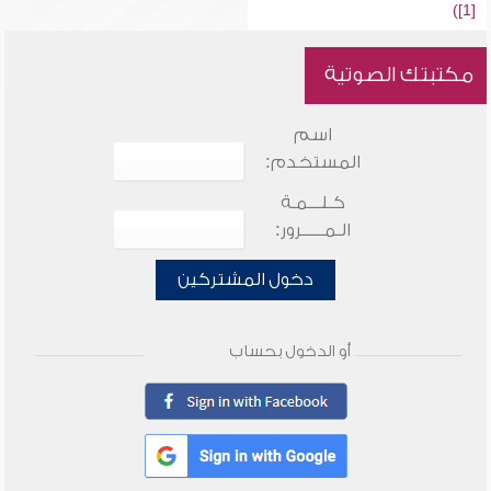
[1])
مكتبتك الصوتية
اسم
المستخدم:
كـلـــمـة
الـمـــــرور:
دخول المشتركين
أو الدخول بحساب