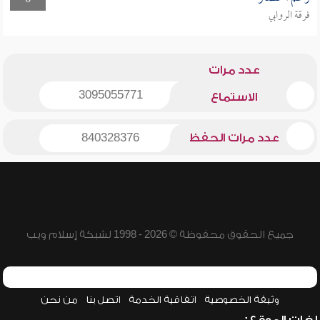
0
فرقة الروابي
عدد مرات
3095055771
الاستماع
عدد مرات الحفظ
840328376
جميع الحقوق محفوظة © 2026 - 1998 لشبكة إسلام ويب
وثيقة الخصوصية
اتفاقية الخدمة
اتصل بنا
من نحن