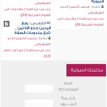
النبوية
الشنقيطي
للشيخ:
محمد الحسن الددو
جزء من محاضرة ( مقدمات في
الشنقيطي
العلوم الشرعية [24])
جزء من محاضرة ( مقدمات في
الفهرس:
رفع
العلوم الشرعية [9])
اليدين حذو الأذنين ,
تابع مندوبات الصلاة
للشيخ:
محمد الحسن الددو
الشنقيطي
جزء من محاضرة ( متن ابن عاشر
[13])
مكتبتك الصوتية
اسم
المستخدم:
كـلـــمـة
الـمـــــرور: