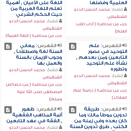
العلمية وفضلها
اللغة على الأعيان , أهمية
تعلم اللغة العربية من
للشيخ:
محمد الحسن الددو
حيث الحكم الشرعي
الشنقيطي
للشيخ:
محمد الحسن الددو
جزء من محاضرة ( آداب طلب
الشنقيطي
العلم)
جزء من محاضرة ( اللغة العربية)
الفهرس:
علم
الفهرس:
معاني
التوحيد في عصور
السنة لغة واصطلاحاً ,
التابعين ومن بعدهم ,
وجوب الإيمان بالسنة
نشأة علم التوحيد
والعمل بها
وتطوره
للشيخ:
محمد الحسن الددو
للشيخ:
محمد الحسن الددو
الشنقيطي
الشنقيطي
جزء من محاضرة ( من خصائص
جزء من محاضرة ( دراسة علم
المصطفى صلى الله عليه
العقائد)
وسلم)
الفهرس:
طريقة
الفهرس:
ظهور
تدوين موطأ مالك وما
أئمة المذاهب الفقهية
كان بعده وفي زمنه من
, الفقه في عهد التابعين
الكتب , طرق تدوين السنة
للشيخ:
محمد الحسن الددو