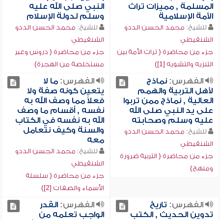
المسلمة , مميزات تراث
النبي صلى الله عليه
الأمة الإسلامية
وسلم لدولة الإسلام
للشيخ:
محمد الحسن الددو
للشيخ:
محمد الحسن الددو
الشنقيطي
الشنقيطي
جزء من محاضرة ( تراث الأمة بين
جزء من محاضرة ( دروس وعبر
التنزيه والتشويه [1])
مستخلصة من الهجرة)
الفهرس:
نماذج
الفهرس:
ما لا
لأهل التربية والهمم
يتعين كونه صفة ولا
العالية , نماذج ممن تربوا
فعلاً مما وصف الله به
على يد النبي صلى الله
نفسه , أقسام ما وصف
عليه وسلم وصحابته
الله به نفسه في الكتاب
والسنة وكيف نتعامل
للشيخ:
محمد الحسن الددو
معه
الشنقيطي
للشيخ:
محمد الحسن الددو
جزء من محاضرة ( التربية ضرورة
الشنقيطي
ومنهج)
جزء من محاضرة ( سلسلة
الأسماء والصفات [2])
الفهرس:
تاريخ
الفهرس:
القدر
تدوين الحديث , الكتب
الواجب تعلمه من