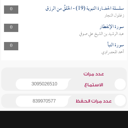
سلسلة الحضارة النبوية (19) - الخَلقُ من الرزق
0
زغلول النجار
سورة الإنفطار
0
عبد الرشيد بن الشيخ علي صوفي
سورة النبأ
0
أحمد المعصراوي
عدد مرات
3095026510
الاستماع
عدد مرات الحفظ
839970577